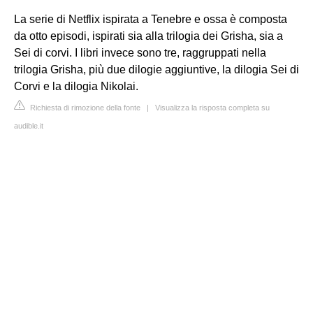
La serie di Netflix ispirata a Tenebre e ossa è composta
da otto episodi, ispirati sia alla trilogia dei Grisha, sia a
Sei di corvi. I libri invece sono tre, raggruppati nella
trilogia Grisha, più due dilogie aggiuntive, la dilogia Sei di
Corvi e la dilogia Nikolai.
Richiesta di rimozione della fonte
|
Visualizza la risposta completa su
audible.it