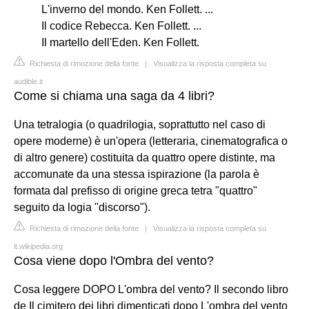
L'inverno del mondo. Ken Follett. ...
Il codice Rebecca. Ken Follett. ...
Il martello dell'Eden. Ken Follett.
Richiesta di rimozione della fonte
|
Visualizza la risposta completa su
audible.it
Come si chiama una saga da 4 libri?
Una tetralogia (o quadrilogia, soprattutto nel caso di
opere moderne) è un'opera (letteraria, cinematografica o
di altro genere) costituita da quattro opere distinte, ma
accomunate da una stessa ispirazione (la parola è
formata dal prefisso di origine greca tetra "quattro"
seguito da logia "discorso").
Richiesta di rimozione della fonte
|
Visualizza la risposta completa su
it.wikipedia.org
Cosa viene dopo l'Ombra del vento?
Cosa leggere DOPO L'ombra del vento? Il secondo libro
de Il cimitero dei libri dimenticati dopo L'ombra del vento