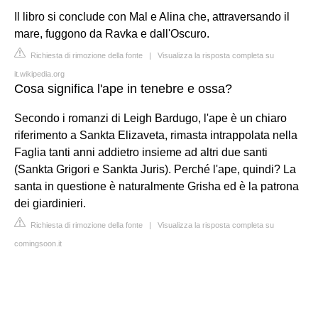
Il libro si conclude con Mal e Alina che, attraversando il
mare, fuggono da Ravka e dall'Oscuro.
Richiesta di rimozione della fonte
|
Visualizza la risposta completa su
it.wikipedia.org
Cosa significa l'ape in tenebre e ossa?
Secondo i romanzi di Leigh Bardugo, l'ape è un chiaro
riferimento a Sankta Elizaveta, rimasta intrappolata nella
Faglia tanti anni addietro insieme ad altri due santi
(Sankta Grigori e Sankta Juris). Perché l'ape, quindi? La
santa in questione è naturalmente Grisha ed è la patrona
dei giardinieri.
Richiesta di rimozione della fonte
|
Visualizza la risposta completa su
comingsoon.it