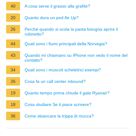
40
A cosa serve il grasso alla grafite?
20
Quanto dura un pod Air Up?
26
Perché quando si scola la pasta bisogna aprire il
rubinetto?
44
Quali sono i fiumi principali della Norvegia?
43
Quando mi chiamano su iPhone non vedo il nome del
contatto?
34
Quali sono i muscoli scheletrici esempi?
26
Cosa fa un call center inbound?
19
Quanto tempo prima chiude il gate Ryanair?
18
Cosa studiare Se ti piace scrivere?
36
Come sbiancare la trippa di mucca?