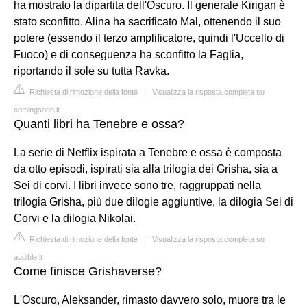
ha mostrato la dipartita dell'Oscuro. Il generale Kirigan è
stato sconfitto. Alina ha sacrificato Mal, ottenendo il suo
potere (essendo il terzo amplificatore, quindi l'Uccello di
Fuoco) e di conseguenza ha sconfitto la Faglia,
riportando il sole su tutta Ravka.
Richiesta di rimozione della fonte
|
Visualizza la risposta completa su
comingsoon.it
Quanti libri ha Tenebre e ossa?
La serie di Netflix ispirata a Tenebre e ossa è composta
da otto episodi, ispirati sia alla trilogia dei Grisha, sia a
Sei di corvi. I libri invece sono tre, raggruppati nella
trilogia Grisha, più due dilogie aggiuntive, la dilogia Sei di
Corvi e la dilogia Nikolai.
Richiesta di rimozione della fonte
|
Visualizza la risposta completa su
audible.it
Come finisce Grishaverse?
L'Oscuro, Aleksander, rimasto davvero solo, muore tra le