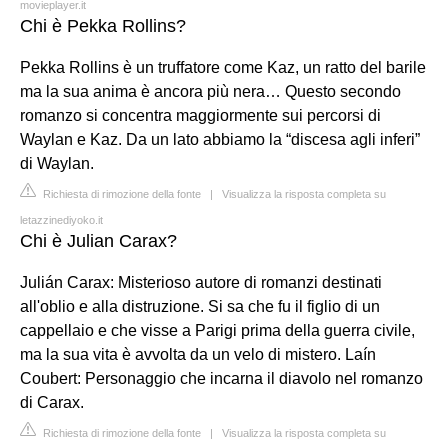
movieplayer.it
Chi è Pekka Rollins?
Pekka Rollins è un truffatore come Kaz, un ratto del barile
ma la sua anima è ancora più nera… Questo secondo
romanzo si concentra maggiormente sui percorsi di
Waylan e Kaz. Da un lato abbiamo la “discesa agli inferi”
di Waylan.
Richiesta di rimozione della fonte
|
Visualizza la risposta completa su
letazzinediyoko.it
Chi è Julian Carax?
Julián Carax: Misterioso autore di romanzi destinati
all'oblio e alla distruzione. Si sa che fu il figlio di un
cappellaio e che visse a Parigi prima della guerra civile,
ma la sua vita è avvolta da un velo di mistero. Laín
Coubert: Personaggio che incarna il diavolo nel romanzo
di Carax.
Richiesta di rimozione della fonte
|
Visualizza la risposta completa su