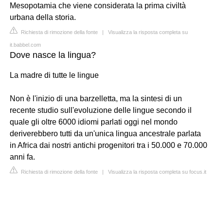
Mesopotamia che viene considerata la prima civiltà
urbana della storia.
Richiesta di rimozione della fonte
|
Visualizza la risposta completa su
it.babbel.com
Dove nasce la lingua?
La madre di tutte le lingue
Non è l'inizio di una barzelletta, ma la sintesi di un
recente studio sull'evoluzione delle lingue secondo il
quale gli oltre 6000 idiomi parlati oggi nel mondo
deriverebbero tutti da un'unica lingua ancestrale parlata
in Africa dai nostri antichi progenitori tra i 50.000 e 70.000
anni fa.
Richiesta di rimozione della fonte
|
Visualizza la risposta completa su focus.it