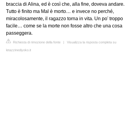
braccia di Alina, ed è così che, alla fine, doveva andare.
Tutto è finito ma Mal è morto… e invece no perché,
miracolosamente, il ragazzo torna in vita. Un po' troppo
facile… come se la morte non fosse altro che una cosa
passeggera.
Richiesta di rimozione della fonte
|
Visualizza la risposta completa su
letazzinediyoko.it