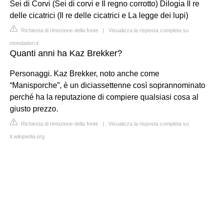
Sei di Corvi (Sei di corvi e Il regno corrotto) Dilogia Il re
delle cicatrici (Il re delle cicatrici e La legge dei lupi)
Richiesta di rimozione della fonte
|
Visualizza la risposta completa su
mondadori.it
Quanti anni ha Kaz Brekker?
Personaggi. Kaz Brekker, noto anche come
“Manisporche”, è un diciassettenne così soprannominato
perché ha la reputazione di compiere qualsiasi cosa al
giusto prezzo.
Richiesta di rimozione della fonte
|
Visualizza la risposta completa su
it.wikipedia.org