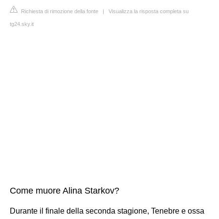
Richiesta di rimozione della fonte
|
Visualizza la risposta completa su
tg24.sky.it
Come muore Alina Starkov?
Durante il finale della seconda stagione, Tenebre e ossa