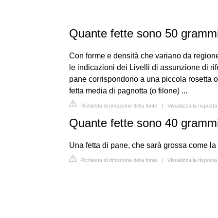
Quante fette sono 50 grammi
Con forme e densità che variano da region
le indicazioni dei Livelli di assunzione di r
pane corrispondono a una piccola rosetta o
fetta media di pagnotta (o filone) ...
Richiesta di rimozione della fonte
|
Visualizza la risposta
Quante fette sono 40 grammi
Una fetta di pane, che sarà grossa come la
Richiesta di rimozione della fonte
|
Visualizza la risposta