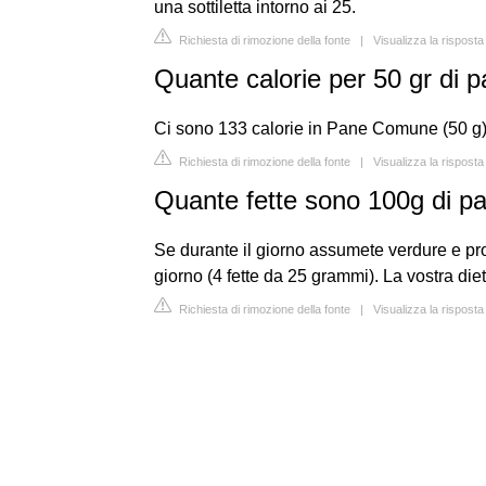
una sottiletta intorno ai 25.
Richiesta di rimozione della fonte
|
Visualizza la rispost
Quante calorie per 50 gr di 
Ci sono 133 calorie in Pane Comune (50 g)
Richiesta di rimozione della fonte
|
Visualizza la risposta
Quante fette sono 100g di p
Se durante il giorno assumete verdure e pr
giorno (4 fette da 25 grammi). La vostra diet
Richiesta di rimozione della fonte
|
Visualizza la risposta