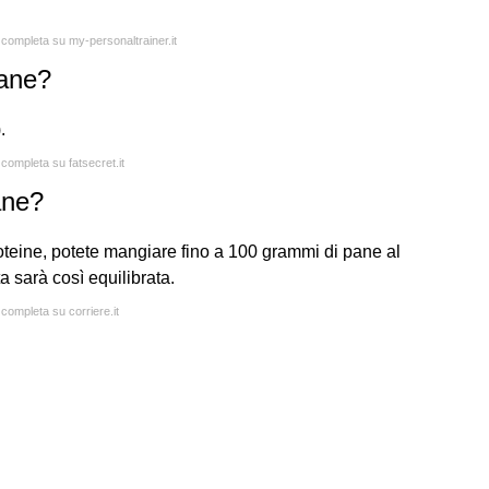
a completa su my-personaltrainer.it
pane?
.
 completa su fatsecret.it
ane?
oteine, potete mangiare fino a 100 grammi di pane al
a sarà così equilibrata.
 completa su corriere.it