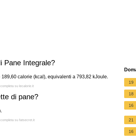
i Pane Integrale?
Doma
 189,60 calorie (kcal), equivalenti a 793,82 kJoule.
19
 completa su lecalorie.it
18
ette di pane?
16
.
21
 completa su fatsecret.it
16