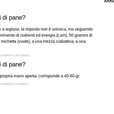
Annu
 di pane?
e a regione, la risposta non è univoca, ma seguendo
iferimento di nutrienti ed energia (Larn), 50 grammi di
 michetta (vuote), a una mezza ciabattina, a una
 completa su ok-salute.it
 di pane?
 propria mano aperta, corrisponde a 40-60 gr.
 completa su omniafit.it