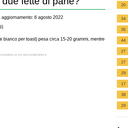
due fette di pane?
20
 aggiornamento: 6 agosto 2022
34
i
)
35
ne bianco per toast) pesa circa 15-20 grammi, mentre
44
27
a completa su my-personaltrainer.it
27
29
17
38
29