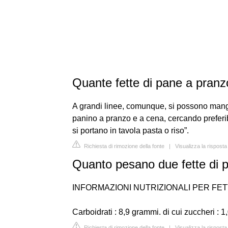
Quante fette di pane a pran
A grandi linee, comunque, si possono mangia
panino a pranzo e a cena, cercando preferi
si portano in tavola pasta o riso”.
Richiesta di rimozione della fonte
|
Visualizza la rispost
Quanto pesano due fette di p
INFORMAZIONI NUTRIZIONALI PER FETTA
Carboidrati : 8,9 grammi. di cui zuccheri : 
Richiesta di rimozione della fonte
|
Visualizza la risposta