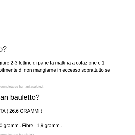
zo?
re 2-3 fettine di pane la mattina a colazione e 1
bilmente di non mangiarne in eccesso soprattutto se
a completa su humanitasalute.it
an bauletto?
 ( 26,6 GRAMMI ) :
1,0 grammi. Fibre : 1,9 grammi.
 completa su buonitaly.it