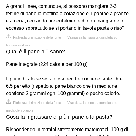
A grandi linee, comunque, si possono mangiare 2-3
fettine di pane la mattina a colazione e 1 panino a pranzo
e a cena, cercando preferibilmente di non mangiarne in
eccesso soprattutto se si portano in tavola pasta o riso”.
Richiesta di rimozione della fonte
|
Visualizza la risposta completa su
humanitasalute.it
Qual è il pane più sano?
Pane integrale (224 calorie per 100 g)
Il più indicato se sei a dieta perché contiene tante fibre
6,5 per etto (rispetto al pane bianco che in media ne
contiene 2 grammi ogni 100 grammi) e poche calorie.
Richiesta di rimozione della fonte
|
Visualizza la risposta completa su
medicidiercolano.it
Cosa fa ingrassare di più il pane o la pasta?
Rispondendo in termini strettamente matematici, 100 g di