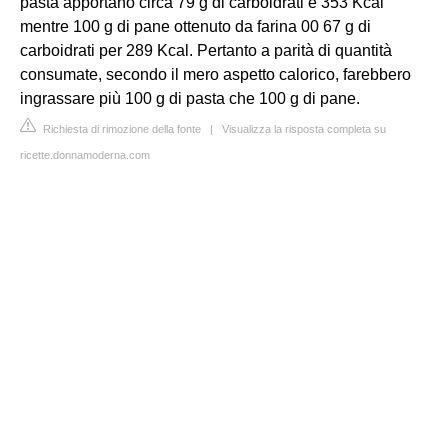
pasta apportano circa 79 g di carboidrati e 353 Kcal
mentre 100 g di pane ottenuto da farina 00 67 g di
carboidrati per 289 Kcal. Pertanto a parità di quantità
consumate, secondo il mero aspetto calorico, farebbero
ingrassare più 100 g di pasta che 100 g di pane.
Richiesta di rimozione della fonte
|
Visualizza la risposta completa su
ricette.donnamoderna.com