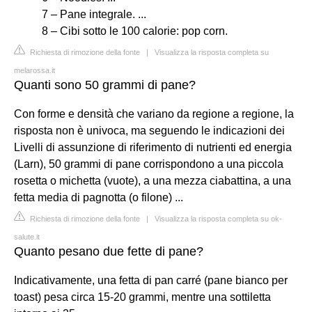
7 – Pane integrale. ...
8 – Cibi sotto le 100 calorie: pop corn.
Richiesta di rimozione della fonte
|
Visualizza la risposta completa su
melarossa.it
Quanti sono 50 grammi di pane?
Con forme e densità che variano da regione a regione, la
risposta non è univoca, ma seguendo le indicazioni dei
Livelli di assunzione di riferimento di nutrienti ed energia
(Larn), 50 grammi di pane corrispondono a una piccola
rosetta o michetta (vuote), a una mezza ciabattina, a una
fetta media di pagnotta (o filone) ...
Richiesta di rimozione della fonte
|
Visualizza la risposta completa su ok-
salute.it
Quanto pesano due fette di pane?
Indicativamente, una fetta di pan carré (pane bianco per
toast) pesa circa 15-20 grammi, mentre una sottiletta