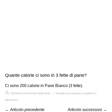
Quante calorie ci sono in 3 fette di pane?
Ci sono 200 calorie in Pane Bianco (3 fette).
Richiesta di rimozione della fonte
|
Visualizza la risposta completa su
fatsecret.it
←
Articolo precedente
Articolo successivo
→