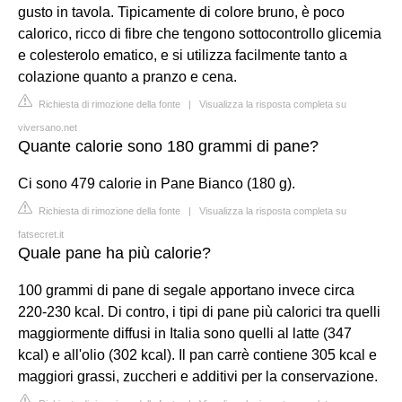
gusto in tavola. Tipicamente di colore bruno, è poco
calorico, ricco di fibre che tengono sottocontrollo glicemia
e colesterolo ematico, e si utilizza facilmente tanto a
colazione quanto a pranzo e cena.
Richiesta di rimozione della fonte
|
Visualizza la risposta completa su
viversano.net
Quante calorie sono 180 grammi di pane?
Ci sono 479 calorie in Pane Bianco (180 g).
Richiesta di rimozione della fonte
|
Visualizza la risposta completa su
fatsecret.it
Quale pane ha più calorie?
100 grammi di pane di segale apportano invece circa
220-230 kcal. Di contro, i tipi di pane più calorici tra quelli
maggiormente diffusi in Italia sono quelli al latte (347
kcal) e all'olio (302 kcal). Il pan carrè contiene 305 kcal e
maggiori grassi, zuccheri e additivi per la conservazione.