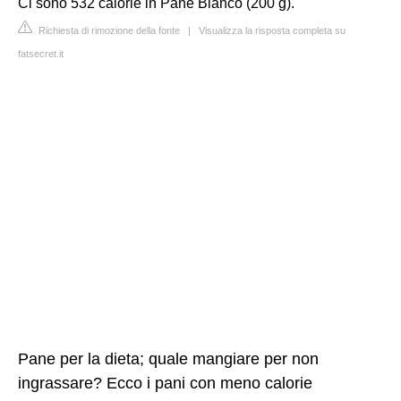
Ci sono 532 calorie in Pane Bianco (200 g).
Richiesta di rimozione della fonte
|
Visualizza la risposta completa su
fatsecret.it
Pane per la dieta; quale mangiare per non
ingrassare? Ecco i pani con meno calorie