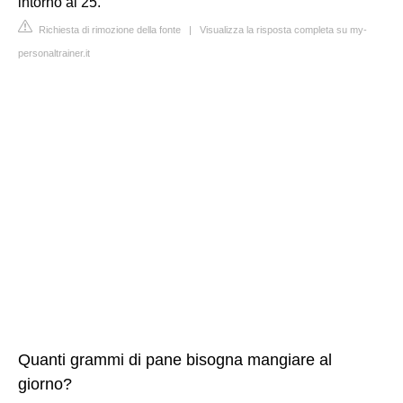
intorno ai 25.
Richiesta di rimozione della fonte
|
Visualizza la risposta completa su my-
personaltrainer.it
Quanti grammi di pane bisogna mangiare al
giorno?