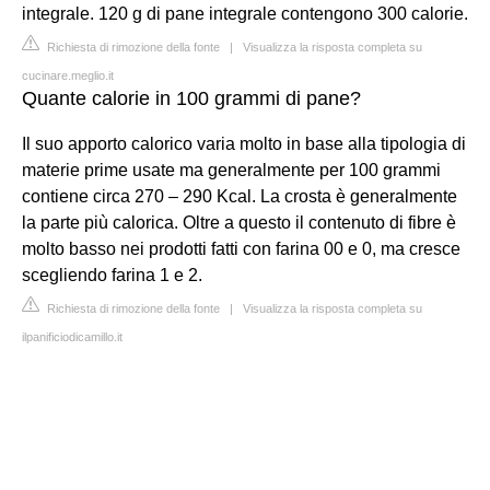
integrale. 120 g di pane integrale contengono 300 calorie.
Richiesta di rimozione della fonte
|
Visualizza la risposta completa su
cucinare.meglio.it
Quante calorie in 100 grammi di pane?
Il suo apporto calorico varia molto in base alla tipologia di
materie prime usate ma generalmente per 100 grammi
contiene circa 270 – 290 Kcal. La crosta è generalmente
la parte più calorica. Oltre a questo il contenuto di fibre è
molto basso nei prodotti fatti con farina 00 e 0, ma cresce
scegliendo farina 1 e 2.
Richiesta di rimozione della fonte
|
Visualizza la risposta completa su
ilpanificiodicamillo.it