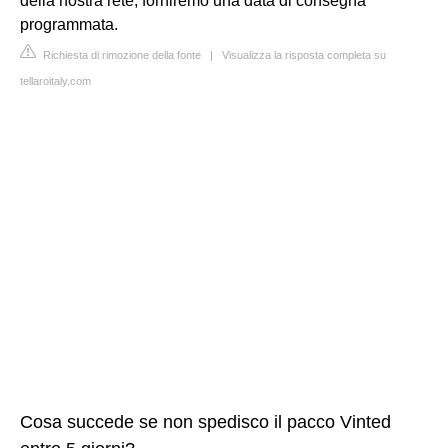
della nostra rete, forniremo una data di consegna
programmata.
Richiesta di rimozione della fonte
|
Visualizza la risposta completa su
tellaroitaly.com
Cosa succede se non spedisco il pacco Vinted