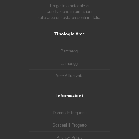
Progetto amatoriale di
condivisione informazioni
sulle aree di sosta presenti in Italia.
Tipologia Aree
Parcheggi
Campeggi
Aree Attrezzate
Informazioni
Domande frequenti
Sostieni il Progetto
Privacy Policy