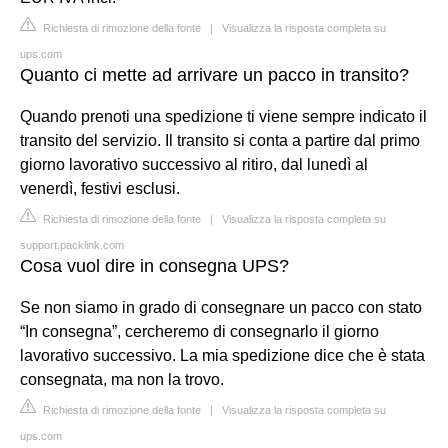
Richiesta di rimozione della fonte
|
Visualizza la risposta completa su
ups.com
Quanto ci mette ad arrivare un pacco in transito?
Quando prenoti una spedizione ti viene sempre indicato il
transito del servizio. Il transito si conta a partire dal primo
giorno lavorativo successivo al ritiro, dal lunedì al
venerdì, festivi esclusi.
Richiesta di rimozione della fonte
|
Visualizza la risposta completa su
support.packlink.com
Cosa vuol dire in consegna UPS?
Se non siamo in grado di consegnare un pacco con stato
“In consegna”, cercheremo di consegnarlo il giorno
lavorativo successivo. La mia spedizione dice che è stata
consegnata, ma non la trovo.
Richiesta di rimozione della fonte
|
Visualizza la risposta completa su
ups.com