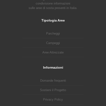
condivisione informazioni
sulle aree di sosta presenti in Italia.
Tipologia Aree
Parcheggi
Campeggi
Aree Attrezzate
Informazioni
Domande frequenti
Sostieni il Progetto
Privacy Policy