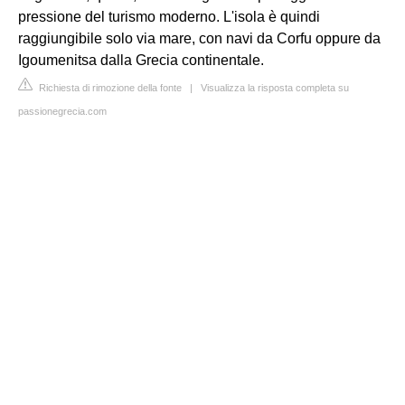
pressione del turismo moderno. L'isola è quindi
raggiungibile solo via mare, con navi da Corfu oppure da
Igoumenitsa dalla Grecia continentale.
Richiesta di rimozione della fonte
|
Visualizza la risposta completa su
passionegrecia.com