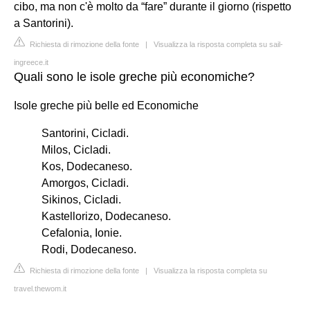
cibo, ma non c'è molto da “fare” durante il giorno (rispetto
a Santorini).
Richiesta di rimozione della fonte
|
Visualizza la risposta completa su sail-
ingreece.it
Quali sono le isole greche più economiche?
Isole greche più belle ed Economiche
Santorini, Cicladi.
Milos, Cicladi.
Kos, Dodecaneso.
Amorgos, Cicladi.
Sikinos, Cicladi.
Kastellorizo, Dodecaneso.
Cefalonia, Ionie.
Rodi, Dodecaneso.
Richiesta di rimozione della fonte
|
Visualizza la risposta completa su
travel.thewom.it