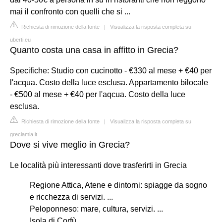
mai il confronto con quelli che si ...
Richiesta di rimozione della fonte
|
Visualizza la risposta completa su
uberti.eu
Quanto costa una casa in affitto in Grecia?
Specifiche: Studio con cucinotto - €330 al mese + €40 per
l'acqua. Costo della luce esclusa. Appartamento bilocale
- €500 al mese + €40 per l'aqcua. Costo della luce
esclusa.
Richiesta di rimozione della fonte
|
Visualizza la risposta completa su
greciamia.it
Dove si vive meglio in Grecia?
Le località più interessanti dove trasferirti in Grecia
Regione Attica, Atene e dintorni: spiagge da sogno
e ricchezza di servizi. ...
Peloponneso: mare, cultura, servizi. ...
Isola di Corfù ...