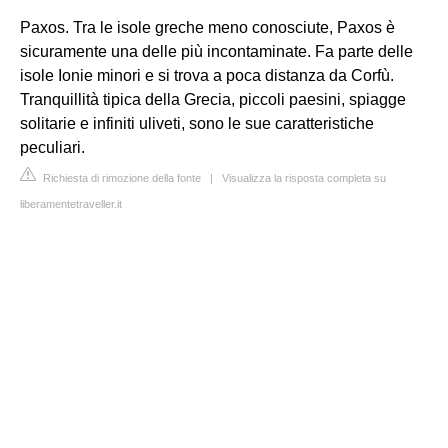
Paxos. Tra le isole greche meno conosciute, Paxos è
sicuramente una delle più incontaminate. Fa parte delle
isole Ionie minori e si trova a poca distanza da Corfù.
Tranquillità tipica della Grecia, piccoli paesini, spiagge
solitarie e infiniti uliveti, sono le sue caratteristiche
peculiari.
Richiesta di rimozione della fonte
|
Visualizza la risposta completa su
liberamentetraveller.it