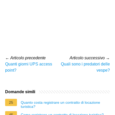
←
Articolo precedente
Articolo successivo
→
Quanti giorni UPS access
Quali sono i predatori delle
point?
vespe?
Domande simili
25
Quanto costa registrare un contratto di locazione
turistica?
45
Come registrare un contratto di locazione turistica?