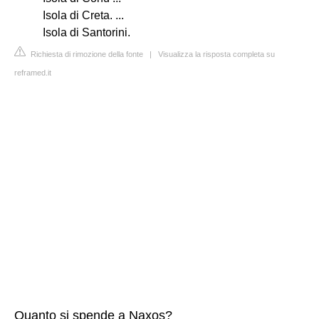
Isola di Creta. ...
Isola di Santorini.
Richiesta di rimozione della fonte
|
Visualizza la risposta completa su
reframed.it
Quanto si spende a Naxos?