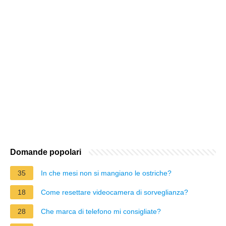
Domande popolari
35
In che mesi non si mangiano le ostriche?
18
Come resettare videocamera di sorveglianza?
28
Che marca di telefono mi consigliate?