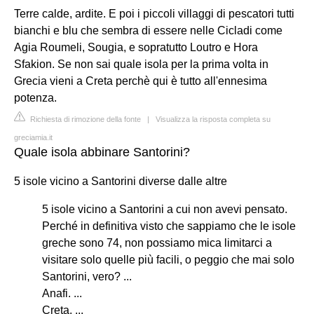
Terre calde, ardite. E poi i piccoli villaggi di pescatori tutti
bianchi e blu che sembra di essere nelle Cicladi come
Agia Roumeli, Sougia, e sopratutto Loutro e Hora
Sfakion. Se non sai quale isola per la prima volta in
Grecia vieni a Creta perchè qui è tutto all'ennesima
potenza.
Richiesta di rimozione della fonte
|
Visualizza la risposta completa su
greciamia.it
Quale isola abbinare Santorini?
5 isole vicino a Santorini diverse dalle altre
5 isole vicino a Santorini a cui non avevi pensato.
Perché in definitiva visto che sappiamo che le isole
greche sono 74, non possiamo mica limitarci a
visitare solo quelle più facili, o peggio che mai solo
Santorini, vero? ...
Anafi. ...
Creta. ...