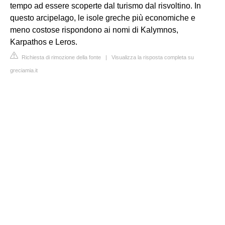
tempo ad essere scoperte dal turismo dal risvoltino. In
questo arcipelago, le isole greche più economiche e
meno costose rispondono ai nomi di Kalymnos,
Karpathos e Leros.
Richiesta di rimozione della fonte
|
Visualizza la risposta completa su
greciamia.it