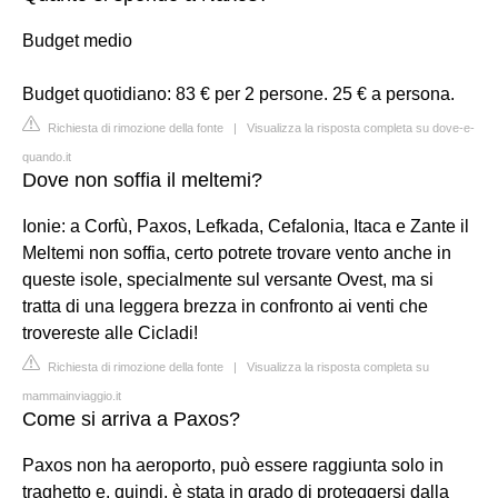
Budget medio
Budget quotidiano: 83 € per 2 persone. 25 € a persona.
Richiesta di rimozione della fonte
|
Visualizza la risposta completa su dove-e-
quando.it
Dove non soffia il meltemi?
Ionie: a Corfù, Paxos, Lefkada, Cefalonia, Itaca e Zante il
Meltemi non soffia, certo potrete trovare vento anche in
queste isole, specialmente sul versante Ovest, ma si
tratta di una leggera brezza in confronto ai venti che
trovereste alle Cicladi!
Richiesta di rimozione della fonte
|
Visualizza la risposta completa su
mammainviaggio.it
Come si arriva a Paxos?
Paxos non ha aeroporto, può essere raggiunta solo in
traghetto e, quindi, è stata in grado di proteggersi dalla