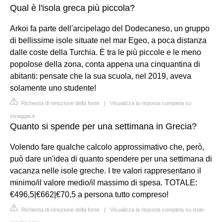
Qual è l'isola greca più piccola?
Arkoi fa parte dell'arcipelago del Dodecaneso, un gruppo
di bellissime isole situate nel mar Egeo, a poca distanza
dalle coste della Turchia. È tra le più piccole e le meno
popolose della zona, conta appena una cinquantina di
abitanti: pensate che la sua scuola, nel 2019, aveva
solamente uno studente!
Richiesta di rimozione della fonte
|
Visualizza la risposta completa su
siviaggia.it
Quanto si spende per una settimana in Grecia?
Volendo fare qualche calcolo approssimativo che, però,
può dare un'idea di quanto spendere per una settimana di
vacanza nelle isole greche. I tre valori rappresentano il
minimo/il valore medio/il massimo di spesa. TOTALE:
€496,5|€662|€70,5 a persona tutto compreso!
Richiesta di rimozione della fonte
|
Visualizza la risposta completa su isole-