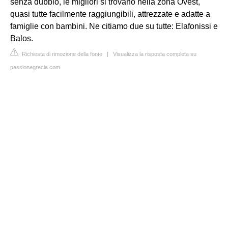
senza dubbio, le migliori si trovano nella zona Ovest,
quasi tutte facilmente raggiungibili, attrezzate e adatte a
famiglie con bambini. Ne citiamo due su tutte: Elafonissi e
Balos.
Richiesta di rimozione della fonte
|
Visualizza la risposta completa su
passionegrecia.com