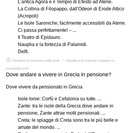
L'antica Agorà e il Tempio di Efesto ad Atene.
La Collina di Filopappo, dall'Odeon di Erode Attico
(Acropoli)
Le Isole Saroniche, facilmente accessibili da Atene.
Ci passa perfettamente! – ...
Il Teatro di Epidauro.
Nauplia e la fortezza di Palamidi.
Delfi.
Richiesta di rimozione della fonte
|
Visualizza la risposta completa su
voyagetips.com
Dove andare a vivere in Grecia in pensione?
Dove vivere da pensionato in Grecia
Isole Ionie: Corfù e Cefalonia su tutte. ...
Zante: tra le isole della Grecia dove andare in
pensione, Zante attrae molti pensionati. ...
Creta: le spiagge di Creta sono tra le più belle e
amate del mondo. ...