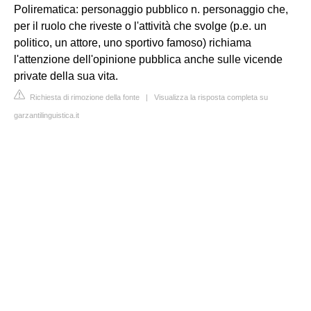
Polirematica: personaggio pubblico n. personaggio che,
per il ruolo che riveste o l'attività che svolge (p.e. un
politico, un attore, uno sportivo famoso) richiama
l'attenzione dell'opinione pubblica anche sulle vicende
private della sua vita.
Richiesta di rimozione della fonte
|
Visualizza la risposta completa su
garzantilinguistica.it