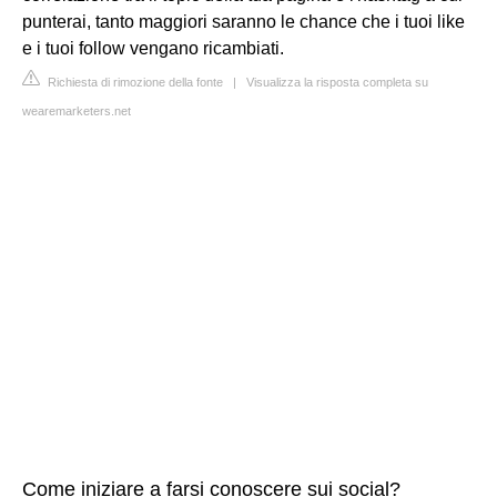
punterai, tanto maggiori saranno le chance che i tuoi like
e i tuoi follow vengano ricambiati.
Richiesta di rimozione della fonte
|
Visualizza la risposta completa su
wearemarketers.net
Come iniziare a farsi conoscere sui social?