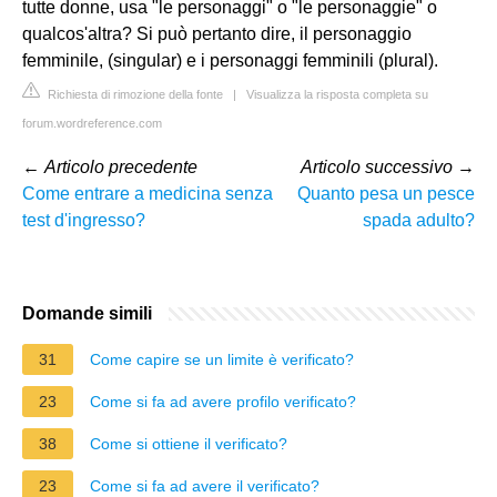
tutte donne, usa "le personaggi" o "le personaggie" o
qualcos'altra? Si può pertanto dire, il personaggio
femminile, (singular) e i personaggi femminili (plural).
Richiesta di rimozione della fonte
|
Visualizza la risposta completa su
forum.wordreference.com
←
Articolo precedente
Articolo successivo
→
Come entrare a medicina senza
Quanto pesa un pesce
test d'ingresso?
spada adulto?
Domande simili
31
Come capire se un limite è verificato?
23
Come si fa ad avere profilo verificato?
38
Come si ottiene il verificato?
23
Come si fa ad avere il verificato?