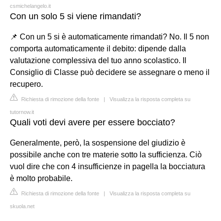
csmichelangelo.it
Con un solo 5 si viene rimandati?
📌 Con un 5 si è automaticamente rimandati? No. Il 5 non
comporta automaticamente il debito: dipende dalla
valutazione complessiva del tuo anno scolastico. Il
Consiglio di Classe può decidere se assegnare o meno il
recupero.
Richiesta di rimozione della fonte
|
Visualizza la risposta completa su
tutornow.it
Quali voti devi avere per essere bocciato?
Generalmente, però, la sospensione del giudizio è
possibile anche con tre materie sotto la sufficienza. Ciò
vuol dire che con 4 insufficienze in pagella la bocciatura
è molto probabile.
Richiesta di rimozione della fonte
|
Visualizza la risposta completa su
skuola.net