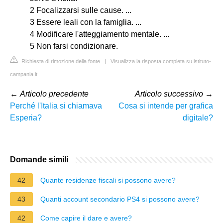
2 Focalizzarsi sulle cause. ...
3 Essere leali con la famiglia. ...
4 Modificare l'atteggiamento mentale. ...
5 Non farsi condizionare.
Richiesta di rimozione della fonte
|
Visualizza la risposta completa su istituto-
campania.it
←
Articolo precedente
Articolo successivo
→
Perché l'Italia si chiamava
Cosa si intende per grafica
Esperia?
digitale?
Domande simili
42
Quante residenze fiscali si possono avere?
43
Quanti account secondario PS4 si possono avere?
42
Come capire il dare e avere?