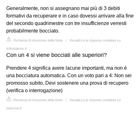
Generalmente, non si assegnano mai più di 3 debiti
formativi da recuperare e in caso dovessi arrivare alla fine
del secondo quadrimestre con tre insufficienze verresti
probabilmente bocciato.
Richiesta di rimozione della fonte
|
Visualizza la risposta completa su
istitutojanus.it
Con un 4 si viene bocciati alle superiori?
Prendere 4 significa avere lacune importanti, ma non è
una bocciatura automatica. Con un voto pari a 4: Non sei
promosso subito. Devi sostenere una prova di recupero
(verifica o interrogazione)
Richiesta di rimozione della fonte
|
Visualizza la risposta completa su
tutornow.it