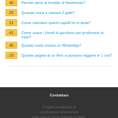
40
Perché viene la tiroidite di Hashimoto?
25
Quando inizia a cantare il gallo?
21
Come calcolare quanti capelli ho in testa?
41
Come usare i chiodi di garofano per profumare la
casa?
45
Quanto costa inviare un WhatsApp?
23
Quante pagine di un libro si possono leggere in 1 ora?
Contattaci
Progetto amatoriale di
condivisione informazioni
sulle aree di sosta presenti in Italia.