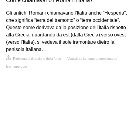
Come chiamavano i Romani l'Italia?
Gli antichi Romani chiamavano l'Italia anche “Hesperia”,
che significa “terra del tramonto” o “terra occidentale”.
Questo nome derivava dalla posizione dell'Italia rispetto
alla Grecia: guardando da est (dalla Grecia) verso ovest
(verso l'Italia), si vedeva il sole tramontare dietro la
penisola italiana.
Richiesta di rimozione della fonte
|
Visualizza la risposta completa su
learnamo.com