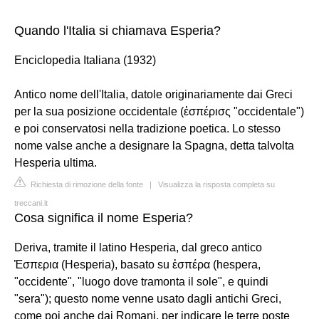
Quando l'Italia si chiamava Esperia?
Enciclopedia Italiana (1932)
Antico nome dell'Italia, datole originariamente dai Greci
per la sua posizione occidentale (ἑσπέρισς "occidentale")
e poi conservatosi nella tradizione poetica. Lo stesso
nome valse anche a designare la Spagna, detta talvolta
Hesperia ultima.
Richiesta di rimozione della fonte
|
Visualizza la risposta completa su
treccani.it
Cosa significa il nome Esperia?
Deriva, tramite il latino Hesperia, dal greco antico
Ἑσπερια (Hesperia), basato su ἑσπέρα (hespera,
"occidente", "luogo dove tramonta il sole", e quindi
"sera"); questo nome venne usato dagli antichi Greci,
come poi anche dai Romani, per indicare le terre poste