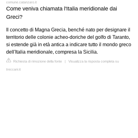
comune.catanzaro.it
Come veniva chiamata l'Italia meridionale dai
Greci?
Il concetto di Magna Grecia, benché nato per designare il
territorio delle colonie acheo-doriche del golfo di Taranto,
si estende già in età antica a indicare tutto il mondo greco
dell'Italia meridionale, compresa la Sicilia.
Richiesta di rimozione della fonte
|
Visualizza la risposta completa su
treccani.it