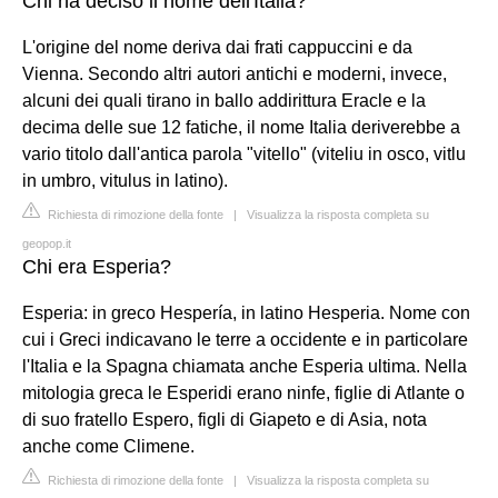
Chi ha deciso il nome dell'Italia?
L'origine del nome deriva dai frati cappuccini e da
Vienna. Secondo altri autori antichi e moderni, invece,
alcuni dei quali tirano in ballo addirittura Eracle e la
decima delle sue 12 fatiche, il nome Italia deriverebbe a
vario titolo dall'antica parola "vitello" (viteliu in osco, vitlu
in umbro, vitulus in latino).
Richiesta di rimozione della fonte
|
Visualizza la risposta completa su
geopop.it
Chi era Esperia?
Esperia: in greco Hespería, in latino Hesperia. Nome con
cui i Greci indicavano le terre a occidente e in particolare
l'Italia e la Spagna chiamata anche Esperia ultima. Nella
mitologia greca le Esperidi erano ninfe, figlie di Atlante o
di suo fratello Espero, figli di Giapeto e di Asia, nota
anche come Climene.
Richiesta di rimozione della fonte
|
Visualizza la risposta completa su