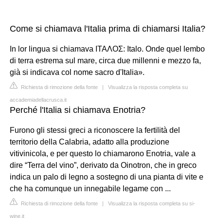
Come si chiamava l'Italia prima di chiamarsi Italia?
In lor lingua si chiamava ITAΛΟΣ: Italo. Onde quel lembo
di terra estrema sul mare, circa due millenni e mezzo fa,
già si indicava col nome sacro d'Italia».
Richiesta di rimozione della fonte
|
Visualizza la risposta completa su
accademiadellacrusca.it
Perché l'Italia si chiamava Enotria?
Furono gli stessi greci a riconoscere la fertilità del
territorio della Calabria, adatto alla produzione
vitivinicola, e per questo lo chiamarono Enotria, vale a
dire “Terra del vino”, derivato da Oinotron, che in greco
indica un palo di legno a sostegno di una pianta di vite e
che ha comunque un innegabile legame con ...
Richiesta di rimozione della fonte
|
Visualizza la risposta completa su si-
wine.it