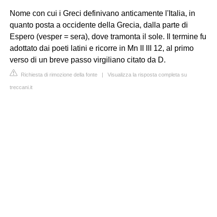
Nome con cui i Greci definivano anticamente l'Italia, in
quanto posta a occidente della Grecia, dalla parte di
Espero (vesper = sera), dove tramonta il sole. Il termine fu
adottato dai poeti latini e ricorre in Mn II III 12, al primo
verso di un breve passo virgiliano citato da D.
Richiesta di rimozione della fonte
|
Visualizza la risposta completa su
treccani.it