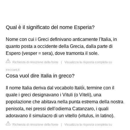
Qual è il significato del nome Esperia?
Nome con cui i Greci definivano anticamente l'Italia, in
quanto posta a occidente della Grecia, dalla parte di
Espero (vesper = sera), dove tramonta il sole.
Richiesta di rimozione della fonte
|
Visualizza la risposta completa su
treccani.it
Cosa vuol dire Italia in greco?
Il nome Italia deriva dal vocabolo Italói, termine con il
quale i greci designavano i Vituli (o Viteli), una
popolazione che abitava nella punta estrema della nostra
penisola, nei pressi dell'odierna Catanzaro, i quali
adoravano il simulacro di un vitello (vitulus, in latino).
Richiesta di rimozione della fonte
|
Visualizza la risposta completa su