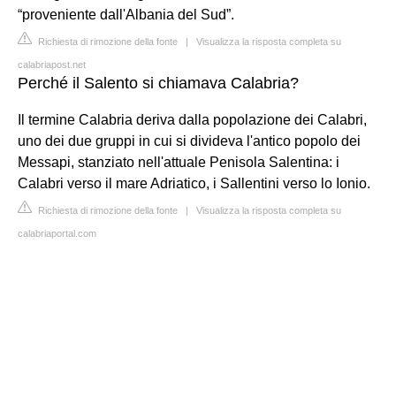
“proveniente dall'Albania del Sud”.
Richiesta di rimozione della fonte
|
Visualizza la risposta completa su
calabriapost.net
Perché il Salento si chiamava Calabria?
Il termine Calabria deriva dalla popolazione dei Calabri,
uno dei due gruppi in cui si divideva l'antico popolo dei
Messapi, stanziato nell'attuale Penisola Salentina: i
Calabri verso il mare Adriatico, i Sallentini verso lo Ionio.
Richiesta di rimozione della fonte
|
Visualizza la risposta completa su
calabriaportal.com