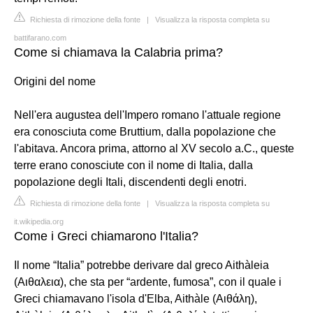
Richiesta di rimozione della fonte
|
Visualizza la risposta completa su
battifarano.com
Come si chiamava la Calabria prima?
Origini del nome
Nell'era augustea dell'Impero romano l'attuale regione
era conosciuta come Bruttium, dalla popolazione che
l'abitava. Ancora prima, attorno al XV secolo a.C., queste
terre erano conosciute con il nome di Italia, dalla
popolazione degli Itali, discendenti degli enotri.
Richiesta di rimozione della fonte
|
Visualizza la risposta completa su
it.wikipedia.org
Come i Greci chiamarono l'Italia?
Il nome “Italia” potrebbe derivare dal greco Aithàleia
(Αιθαλεια), che sta per “ardente, fumosa”, con il quale i
Greci chiamavano l'isola d'Elba, Aithàle (Αιθάλη),