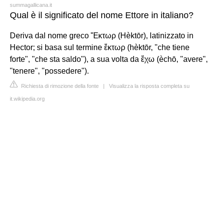
summagallicana.it
Qual è il significato del nome Ettore in italiano?
Deriva dal nome greco Ἕκτωρ (Hèktōr), latinizzato in
Hector; si basa sul termine ἕκτωρ (hèktōr, "che tiene
forte", "che sta saldo"), a sua volta da ἔχω (èchō, "avere",
"tenere", "possedere").
Richiesta di rimozione della fonte
|
Visualizza la risposta completa su
it.wikipedia.org