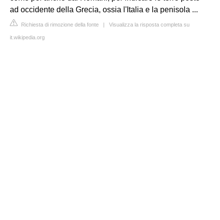
ad occidente della Grecia, ossia l'Italia e la penisola ...
Richiesta di rimozione della fonte
|
Visualizza la risposta completa su
it.wikipedia.org