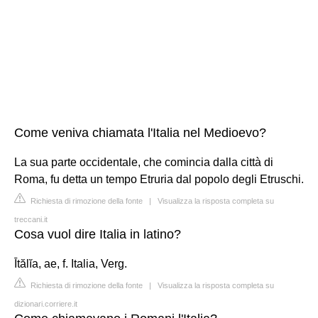
Come veniva chiamata l'Italia nel Medioevo?
La sua parte occidentale, che comincia dalla città di
Roma, fu detta un tempo Etruria dal popolo degli Etruschi.
Richiesta di rimozione della fonte
|
Visualizza la risposta completa su
treccani.it
Cosa vuol dire Italia in latino?
Ītălĭa, ae, f. Italia, Verg.
Richiesta di rimozione della fonte
|
Visualizza la risposta completa su
dizionari.corriere.it