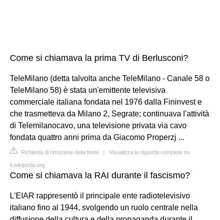
Come si chiamava la prima TV di Berlusconi?
TeleMilano (detta talvolta anche TeleMilano - Canale 58 o
TeleMilano 58) è stata un'emittente televisiva
commerciale italiana fondata nel 1976 dalla Fininvest e
che trasmetteva da Milano 2, Segrate; continuava l'attività
di Telemilanocavo, una televisione privata via cavo
fondata quattro anni prima da Giacomo Properzj ...
Richiesta di rimozione della fonte
|
Visualizza la risposta completa su
it.wikipedia.org
Come si chiamava la RAI durante il fascismo?
L'EIAR rappresentò il principale ente radiotelevisivo
italiano fino al 1944, svolgendo un ruolo centrale nella
diffusione della cultura e della propaganda durante il