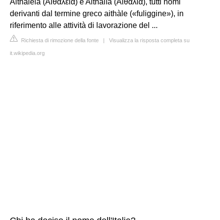
Aithàleia (Αιθάλεια) e Aithalìa (Αιθαλία), tutti nomi
derivanti dal termine greco aithàle («fuliggine»), in
riferimento alle attività di lavorazione del ...
Richiesta di rimozione della fonte
|
Visualizza la risposta completa su
it.wikipedia.org