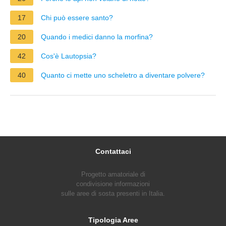
17
Chi può essere santo?
20
Quando i medici danno la morfina?
42
Cos'è Lautopsia?
40
Quanto ci mette uno scheletro a diventare polvere?
Contattaci
Progetto amatoriale di
condivisione informazioni
sulle aree di sosta presenti in Italia.
Tipologia Aree