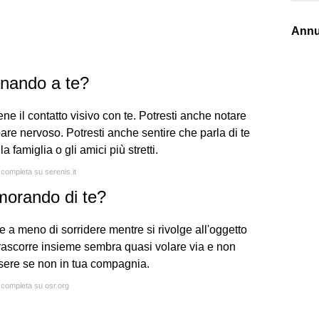
Annu
onando a te?
iene il contatto visivo con te. Potresti anche notare
are nervoso. Potresti anche sentire che parla di te
 famiglia o gli amici più stretti.
 completa su serenis.it
morando di te?
a meno di sorridere mentre si rivolge all'oggetto
trascorre insieme sembra quasi volare via e non
sere se non in tua compagnia.
a completa su osr.org