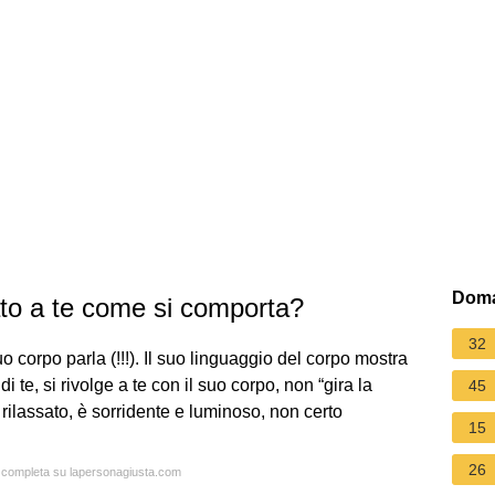
Doma
to a te come si comporta?
32
o corpo parla (!!!). Il suo linguaggio del corpo mostra
i te, si rivolge a te con il suo corpo, non “gira la
45
o rilassato, è sorridente e luminoso, non certo
15
26
ta completa su lapersonagiusta.com