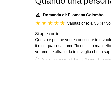
Quando una persona
Domanda di: Filomena Colombo
| U
Valutazione: 4.7/5
(
47 vot
Si apre con te.
Questo è perché vuole conoscere te e vuole c
ti dice qualcosa come "Io non l'ho mai detto
veramente attratto da te e voglia che tu sapp
Richiesta di rimozione della fonte
|
Visualizza la risposta