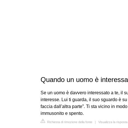
Quando un uomo è interessa
Se un uomo è davvero interessato a te, il su
interesse. Lui ti guarda, il suo sguardo è su d
faccia dall'altra parte”. Ti sta vicino in mod
immusonito e spento.
Richiesta di rimozione della fonte
|
Visualizza la rispos