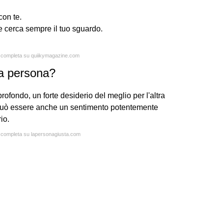
con te.
e cerca sempre il tuo sguardo.
ta completa su quiikymagazine.com
na persona?
profondo, un forte desiderio del meglio per l'altra
o può essere anche un sentimento potentemente
io.
ta completa su lapersonagiusta.com