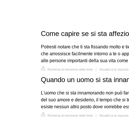
Come capire se si sta affezi
Potresti notare che ti sta fissando molto e t
che arrossisce facilmente intorno a te o app
alle persone importanti della sua vita come la
Richiesta di rimozione della fonte
|
Visualizza la risposta
Quando un uomo si sta inna
L'uomo che si sta innamorando non può fare 
del suo amore e desiderio, il tempo che si 
esiste nessun altro posto dove vorrebbe es
Richiesta di rimozione della fonte
|
Visualizza la rispost