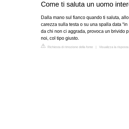
Come ti saluta un uomo inte
Dalla mano sul fianco quando ti saluta, allo
carezza sulla testa o su una spalla data “in
da chi non ci aggrada, provoca un brivido 
noi, col tipo giusto.
Richiesta di rimozione della fonte
|
Visualizza la rispost