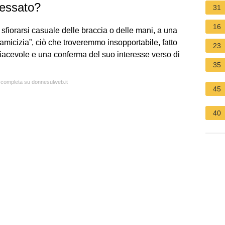
ressato?
31
16
 sfiorarsi casuale delle braccia o delle mani, a una
 amicizia”, ciò che troveremmo insopportabile, fatto
23
piacevole e una conferma del suo interesse verso di
35
a completa su donnesulweb.it
45
40