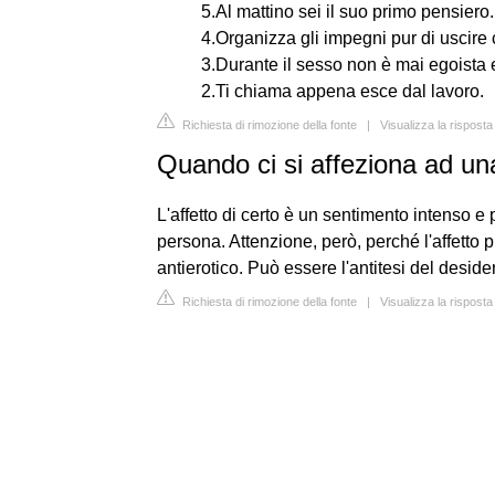
5.Al mattino sei il suo primo pensiero.
4.Organizza gli impegni pur di uscire 
3.Durante il sesso non è mai egoista 
2.Ti chiama appena esce dal lavoro.
Richiesta di rimozione della fonte
|
Visualizza la rispos
Quando ci si affeziona ad u
L'affetto di certo è un sentimento intenso e 
persona. Attenzione, però, perché l'affett
antierotico. Può essere l'antitesi del desider
Richiesta di rimozione della fonte
|
Visualizza la rispos