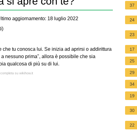
 si apre con te?
37
ltimo aggiornamento: 18 luglio 2022
24
i
)
23
he tu conosca lui. Se inizia ad aprirsi o addirittura
17
 a nessuno prima", allora è possibile che sia
25
ia qualcosa di più su di lui.
29
 completa su wikihow.it
34
19
30
22