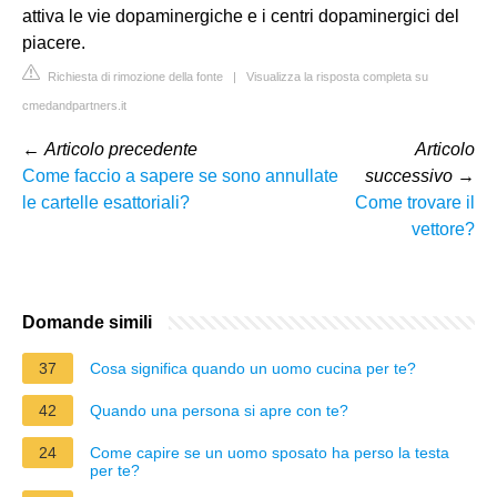
attiva le vie dopaminergiche e i centri dopaminergici del
piacere.
Richiesta di rimozione della fonte
|
Visualizza la risposta completa su
cmedandpartners.it
←
Articolo precedente
Articolo
Come faccio a sapere se sono annullate
successivo
→
le cartelle esattoriali?
Come trovare il
vettore?
Domande simili
37
Cosa significa quando un uomo cucina per te?
42
Quando una persona si apre con te?
24
Come capire se un uomo sposato ha perso la testa
per te?