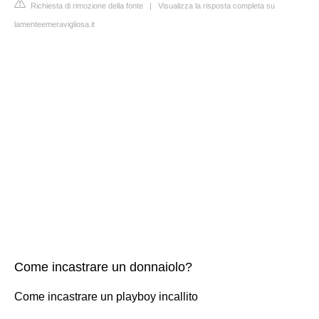
Richiesta di rimozione della fonte
|
Visualizza la risposta completa su
lamenteemeravigliosa.it
Come incastrare un donnaiolo?
Come incastrare un playboy incallito