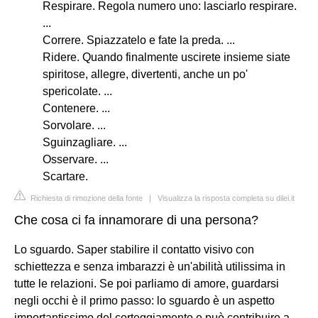
Respirare. Regola numero uno: lasciarlo respirare.
...
Correre. Spiazzatelo e fate la preda. ...
Ridere. Quando finalmente uscirete insieme siate
spiritose, allegre, divertenti, anche un po'
spericolate. ...
Contenere. ...
Sorvolare. ...
Sguinzagliare. ...
Osservare. ...
Scartare.
Richiesta di rimozione della fonte
|
Visualizza la risposta completa su dilei.it
Che cosa ci fa innamorare di una persona?
Lo sguardo. Saper stabilire il contatto visivo con
schiettezza e senza imbarazzi è un'abilità utilissima in
tutte le relazioni. Se poi parliamo di amore, guardarsi
negli occhi è il primo passo: lo sguardo è un aspetto
importantissimo del corteggiamento e può contribuire a