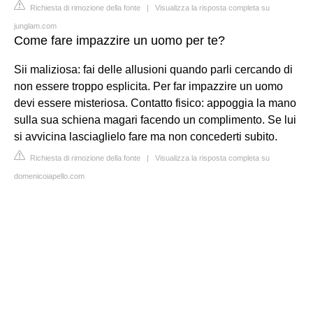
Richiesta di rimozione della fonte
|
Visualizza la risposta completa su
junglam.com
Come fare impazzire un uomo per te?
Sii maliziosa: fai delle allusioni quando parli cercando di
non essere troppo esplicita. Per far impazzire un uomo
devi essere misteriosa. Contatto fisico: appoggia la mano
sulla sua schiena magari facendo un complimento. Se lui
si avvicina lasciaglielo fare ma non concederti subito.
Richiesta di rimozione della fonte
|
Visualizza la risposta completa su
domenicoiapello.com