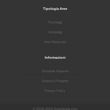
Tipologia Aree
Parcheggi
Campeggi
Aree Attrezzate
Informazioni
Domande frequenti
Sostieni il Progetto
Privacy Policy
© 2016-2022 AreaSosta.com