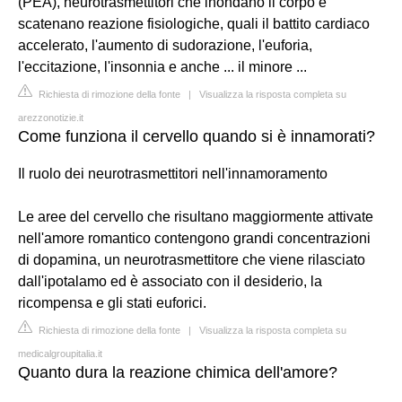
(PEA), neurotrasmettitori che inondano il corpo e
scatenano reazione fisiologiche, quali il battito cardiaco
accelerato, l'aumento di sudorazione, l'euforia,
l'eccitazione, l'insonnia e anche ... il minore ...
Richiesta di rimozione della fonte
|
Visualizza la risposta completa su
arezzonotizie.it
Come funziona il cervello quando si è innamorati?
Il ruolo dei neurotrasmettitori nell'innamoramento
Le aree del cervello che risultano maggiormente attivate
nell'amore romantico contengono grandi concentrazioni
di dopamina, un neurotrasmettitore che viene rilasciato
dall'ipotalamo ed è associato con il desiderio, la
ricompensa e gli stati euforici.
Richiesta di rimozione della fonte
|
Visualizza la risposta completa su
medicalgroupitalia.it
Quanto dura la reazione chimica dell'amore?