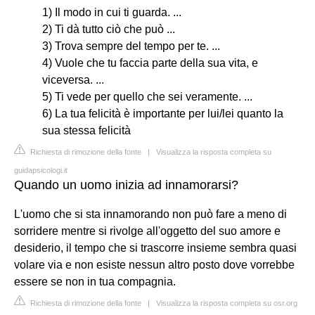
1) Il modo in cui ti guarda. ...
2) Ti dà tutto ciò che può ...
3) Trova sempre del tempo per te. ...
4) Vuole che tu faccia parte della sua vita, e
viceversa. ...
5) Ti vede per quello che sei veramente. ...
6) La tua felicità è importante per lui/lei quanto la
sua stessa felicità
Richiesta di rimozione della fonte
|
Visualizza la risposta completa su
guidapsicologi.it
Quando un uomo inizia ad innamorarsi?
L'uomo che si sta innamorando non può fare a meno di
sorridere mentre si rivolge all'oggetto del suo amore e
desiderio, il tempo che si trascorre insieme sembra quasi
volare via e non esiste nessun altro posto dove vorrebbe
essere se non in tua compagnia.
Richiesta di rimozione della fonte
|
Visualizza la risposta completa su osr.org