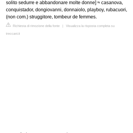
solito sedurre e abbandonare molte donne] ≈ casanova,
conquistador, dongiovanni, donnaiolo, playboy, rubacuori,
(non com.) struggitore, tombeur de femmes.
Richiesta di rimozione della fonte
|
Visualizza la risposta completa su
treccani.it