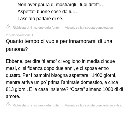
Non aver paura di mostrargli i tuoi difetti. ...
Aspettati buone cose da lui. ...
Lascialo parlare di sé.
Richiesta di rimozione della fonte
|
Visualizza la risposta completa su
fervidaispirazione.it
Quanto tempo ci vuole per innamorarsi di una
persona?
Ebbene, per dire “ti amo” ci vogliono in media cinque
mesi, ci si fidanza dopo due anni, e ci sposa entro
quattro. Per i bambini bisogna aspettare i 1400 giorni,
mentre arriva un po' prima l'animale domestico, a circa
813 giorni. E la casa insieme? “Costa” almeno 1000 dì di
amore.
Richiesta di rimozione della fonte
|
Visualizza la risposta completa su stile.it