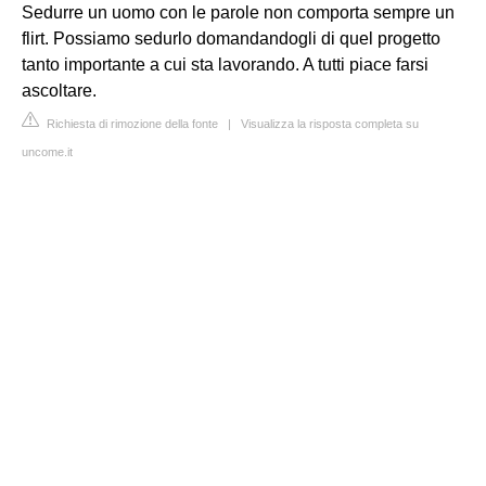
Sedurre un uomo con le parole non comporta sempre un
flirt. Possiamo sedurlo domandandogli di quel progetto
tanto importante a cui sta lavorando. A tutti piace farsi
ascoltare.
Richiesta di rimozione della fonte
|
Visualizza la risposta completa su
uncome.it