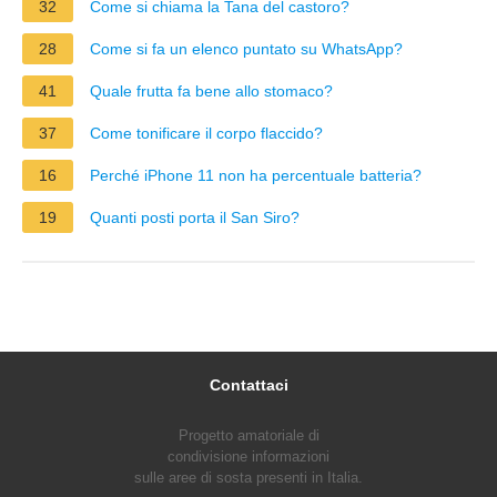
32
Come si chiama la Tana del castoro?
28
Come si fa un elenco puntato su WhatsApp?
41
Quale frutta fa bene allo stomaco?
37
Come tonificare il corpo flaccido?
16
Perché iPhone 11 non ha percentuale batteria?
19
Quanti posti porta il San Siro?
Contattaci
Progetto amatoriale di
condivisione informazioni
sulle aree di sosta presenti in Italia.