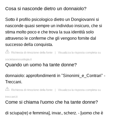
Cosa si nasconde dietro un donnaiolo?
Sotto il profilo psicologico dietro un Dongiovanni si
nasconde quasi sempre un individuo insicuro, che si
stima molto poco e che trova la sua identità solo
attraverso le conferme che gli vengono fornite dal
successo della conquista.
Richiesta di rimozione della fonte
|
Visualizza la risposta completa su
societasessuologia.it
Quando un uomo ha tante donne?
donnaiolo: approfondimenti in "Sinonimi_e_Contrari" -
Treccani.
Richiesta di rimozione della fonte
|
Visualizza la risposta completa su
treccani.it
Come si chiama l'uomo che ha tante donne?
di sciupa(re) e femmina], invar., scherz. - [uomo che è