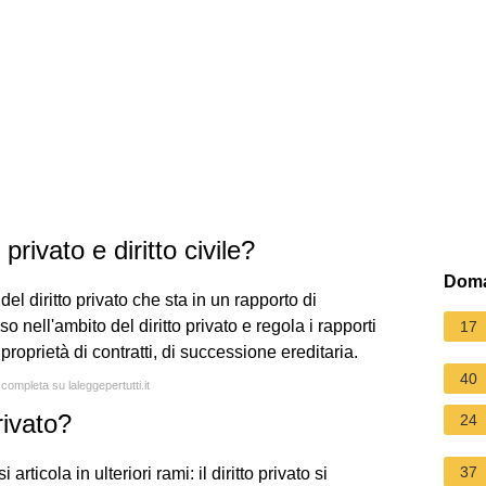
 privato e diritto civile?
Doma
del diritto privato che sta in un rapporto di
so nell'ambito del diritto privato e regola i rapporti
17
 proprietà di contratti, di successione ereditaria.
40
 completa su laleggepertutti.it
rivato?
24
37
rticola in ulteriori rami: il diritto privato si