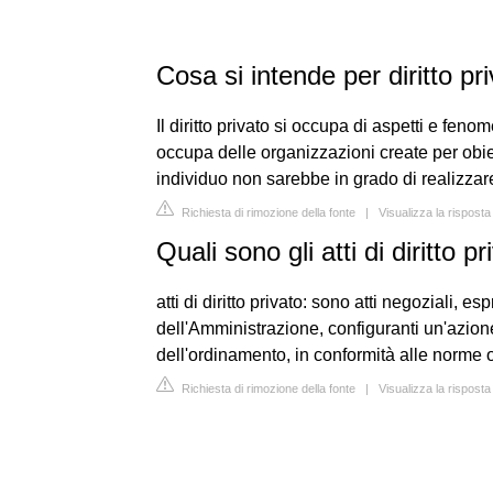
Cosa si intende per diritto pr
Il diritto privato si occupa di aspetti e feno
occupa delle organizzazioni create per obiet
individuo non sarebbe in grado di realizza
Richiesta di rimozione della fonte
|
Visualizza la risposta
Quali sono gli atti di diritto p
atti di diritto privato: sono atti negoziali, e
dell'Amministrazione, configuranti un'azione 
dell'ordinamento, in conformità alle norme ord
Richiesta di rimozione della fonte
|
Visualizza la risposta