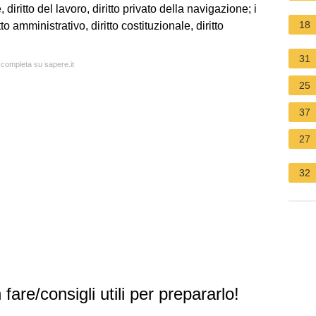
, diritto del lavoro, diritto privato della navigazione; i
18
to amministrativo, diritto costituzionale, diritto
31
a completa su sapere.it
25
37
27
32
 fare/consigli utili per prepararlo!