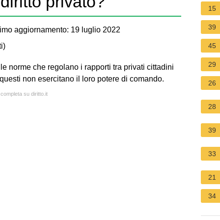
diritto privato?
15
39
imo aggiornamento: 19 luglio 2022
i
)
45
29
lle norme che regolano i rapporti tra privati cittadini
 questi non esercitano il loro potere di comando.
26
completa su diritto.it
28
39
33
21
34