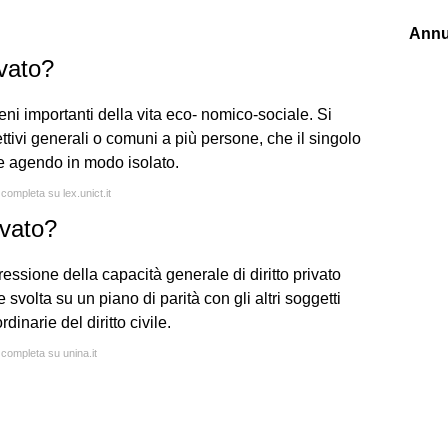
Annu
ivato?
meni importanti della vita eco- nomico-sociale. Si
tivi generali o comuni a più persone, che il singolo
re agendo in modo isolato.
 completa su lex.unict.it
rivato?
spressione della capacità generale di diritto privato
svolta su un piano di parità con gli altri soggetti
inarie del diritto civile.
 completa su unina.it