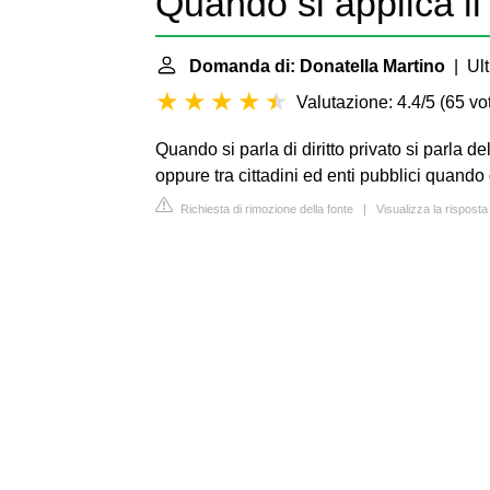
Quando si applica il 
Domanda di: Donatella Martino
| Ult
Valutazione: 4.4/5
(
65 vot
Quando si parla di diritto privato si parla de
oppure tra cittadini ed enti pubblici quando
Richiesta di rimozione della fonte
|
Visualizza la risposta 