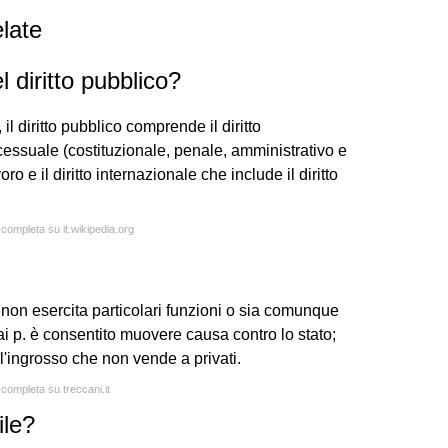
late
l diritto pubblico?
l diritto pubblico comprende il diritto
processuale (costituzionale, penale, amministrativo e
lavoro e il diritto internazionale che include il diritto
 completa su it.wikipedia.org
non esercita particolari funzioni o sia comunque
i p. è consentito muovere causa contro lo stato;
ll'ingrosso che non vende a privati.
 completa su treccani.it
ile?