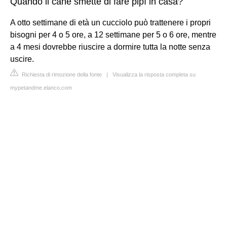
Quando il cane smette di fare pipì in casa?
A otto settimane di età un cucciolo può trattenere i propri
bisogni per 4 o 5 ore, a 12 settimane per 5 o 6 ore, mentre
a 4 mesi dovrebbe riuscire a dormire tutta la notte senza
uscire.
Richiesta di rimozione della fonte
|
Visualizza la risposta completa su
mypetandme.elanco.com