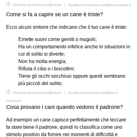
Richiesta di rimozione della fonte
|
Visualizza la risposta completa su wamiz.it
Come si fa a capire se un cane è triste?
Ecco alcuni sintomi che indicano che il tuo cane è triste:
Emette suoni come gemiti o mugolii;
Ha un comportamento infelice anche in situazioni in
cui di solito si diverte;
Non ha molta energia;
Rifiuta il cibo o i biscottini;
Tiene gli occhi socchiusi oppure questi sembrano
più piccoli del solito;
Richiesta di rimozione della fonte
|
Visualizza la risposta completa su
rover.com
Cosa provano i cani quando vedono il padrone?
Ad esempio un cane capisce perfettamente che leccare
fa stare bene il padrone, quindi lo classifica come uno
stimolo positivo da fornire nei momenti di difficoltà e