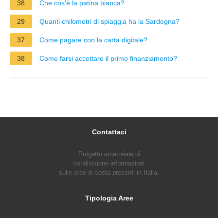
38
Che cos'è la patina bianca?
29
Quanti chilometri di spiaggia ha la Sardegna?
37
Come pagare con la carta digitale?
38
Come farsi accettare il primo finanziamento?
Contattaci
Progetto amatoriale di
condivisione informazioni
sulle aree di sosta presenti in Italia.
Tipologia Aree