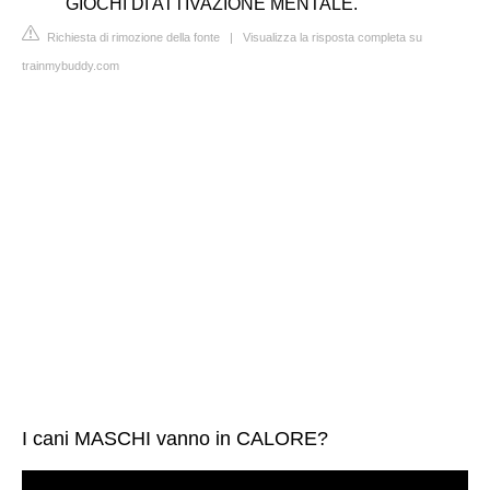
GIOCHI DI ATTIVAZIONE MENTALE.
Richiesta di rimozione della fonte
|
Visualizza la risposta completa su
trainmybuddy.com
I cani MASCHI vanno in CALORE?