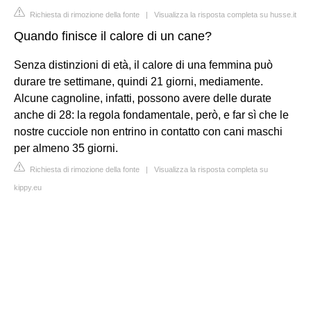
Richiesta di rimozione della fonte
|
Visualizza la risposta completa su husse.it
Quando finisce il calore di un cane?
Senza distinzioni di età, il calore di una femmina può
durare tre settimane, quindi 21 giorni, mediamente.
Alcune cagnoline, infatti, possono avere delle durate
anche di 28: la regola fondamentale, però, e far sì che le
nostre cucciole non entrino in contatto con cani maschi
per almeno 35 giorni.
Richiesta di rimozione della fonte
|
Visualizza la risposta completa su
kippy.eu