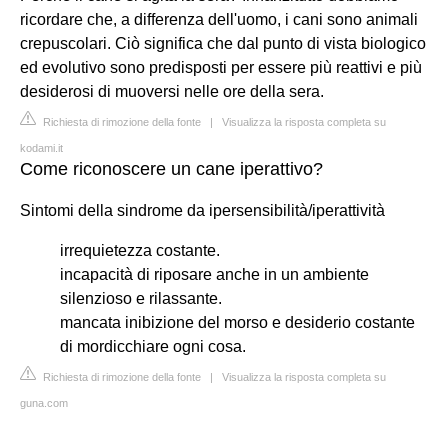
ricordare che, a differenza dell'uomo, i cani sono animali
crepuscolari. Ciò significa che dal punto di vista biologico
ed evolutivo sono predisposti per essere più reattivi e più
desiderosi di muoversi nelle ore della sera.
Richiesta di rimozione della fonte
|
Visualizza la risposta completa su
kodami.it
Come riconoscere un cane iperattivo?
Sintomi della sindrome da ipersensibilità/iperattività
irrequietezza costante.
incapacità di riposare anche in un ambiente
silenzioso e rilassante.
mancata inibizione del morso e desiderio costante
di mordicchiare ogni cosa.
Richiesta di rimozione della fonte
|
Visualizza la risposta completa su
guna.com