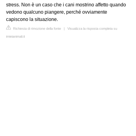
stress. Non è un caso che i cani mostrino affetto quando
vedono qualcuno piangere, perché ovviamente
capiscono la situazione.
Richiesta di rimozione della fonte
|
Visualizza la risposta completa su
imieianimali.it