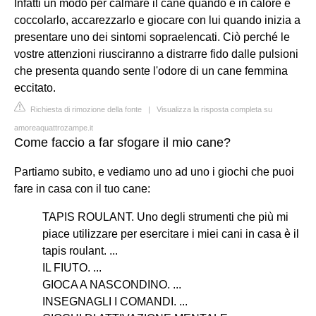
Infatti un modo per calmare il cane quando è in calore è
coccolarlo, accarezzarlo e giocare con lui quando inizia a
presentare uno dei sintomi sopraelencati. Ciò perché le
vostre attenzioni riusciranno a distrarre fido dalle pulsioni
che presenta quando sente l'odore di un cane femmina
eccitato.
Richiesta di rimozione della fonte
|
Visualizza la risposta completa su
amoreaquattrozampe.it
Come faccio a far sfogare il mio cane?
Partiamo subito, e vediamo uno ad uno i giochi che puoi
fare in casa con il tuo cane:
TAPIS ROULANT. Uno degli strumenti che più mi
piace utilizzare per esercitare i miei cani in casa è il
tapis roulant. ...
IL FIUTO. ...
GIOCA A NASCONDINO. ...
INSEGNAGLI I COMANDI. ...