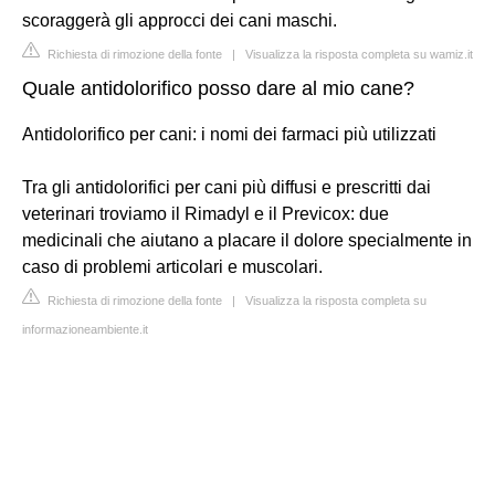
scoraggerà gli approcci dei cani maschi.
Richiesta di rimozione della fonte
|
Visualizza la risposta completa su wamiz.it
Quale antidolorifico posso dare al mio cane?
Antidolorifico per cani: i nomi dei farmaci più utilizzati
Tra gli antidolorifici per cani più diffusi e prescritti dai
veterinari troviamo il Rimadyl e il Previcox: due
medicinali che aiutano a placare il dolore specialmente in
caso di problemi articolari e muscolari.
Richiesta di rimozione della fonte
|
Visualizza la risposta completa su
informazioneambiente.it