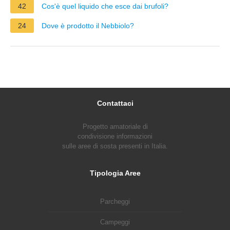
42
Cos'è quel liquido che esce dai brufoli?
24
Dove è prodotto il Nebbiolo?
Contattaci
Progetto amatoriale di
condivisione informazioni
sulle aree di sosta presenti in Italia.
Tipologia Aree
Parcheggi
Campeggi