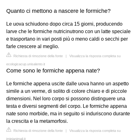
Quanto ci mettono a nascere le formiche?
Le uova schiudono dopo circa 15 giorni, producendo
larve che le formiche nutricinutrono con un latte speciale
e trasportano in vari posti più o meno caldi o secchi per
farle crescere al meglio.
Richiesta di rimozione della fonte
|
Visualizza la risposta completa su
ecologicacup.unisalento.it
Come sono le formiche appena nate?
Le formiche appena uscite dalle uova hanno un aspetto
simile a un verme, di solito di colore chiaro e di piccole
dimensioni. Nel loro corpo si possono distinguere una
testa e diversi segmenti del corpo. Le formiche appena
nate sono morbide, ma in seguito si induriscono durante
la crescita e la metamorfosi.
Richiesta di rimozione della fonte
|
Visualizza la risposta completa su
imieianimali.it