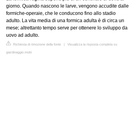
giorno. Quando nascono le larve, vengono accudite dalle
formiche-operaie, che le conducono fino allo stadio
adulto. La vita media di una formica adulta è di circa un
mese; altrettanto tempo serve per ottenere lo sviluppo da
uovo ad adulto.
Richiesta di rimozione della fonte
|
Visualizza la risposta completa su
giardinaggio.mobi