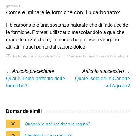
giardino.it
Come eliminare le formiche con il bicarbonato?
Il bicarbonato è una sostanza naturale che di fatto uccide
le formiche. Potresti utilizzarlo mescolandolo a qualche
granello di zucchero, in modo che gli insetti vengano
attirati in quel punto dal sapore dolce.
Richiesta di rimozione della fonte
|
Visualizza la risposta completa su ohga.it
←
Articolo precedente
Articolo successivo
→
Qual è il cibo preferito delle
Quale isola delle Canarie
formiche?
ad Agosto?
Domande simili
30
Quando le api uccidono la regina?
29
Che fine fa l'ape regina?