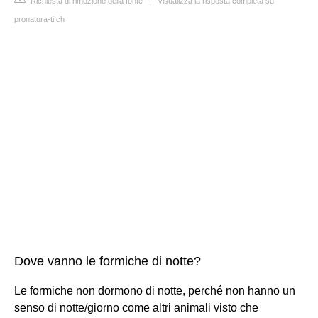
Richiesta di rimozione della fonte
|
Visualizza la risposta completa su
pronatura-ti.ch
Dove vanno le formiche di notte?
Le formiche non dormono di notte, perché non hanno un
senso di notte/giorno come altri animali visto che