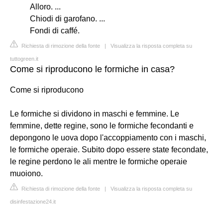
Alloro. ...
Chiodi di garofano. ...
Fondi di caffé.
Richiesta di rimozione della fonte
|
Visualizza la risposta completa su
tuttogreen.it
Come si riproducono le formiche in casa?
Come si riproducono
Le formiche si dividono in maschi e femmine. Le
femmine, dette regine, sono le formiche fecondanti e
depongono le uova dopo l'accoppiamento con i maschi,
le formiche operaie. Subito dopo essere state fecondate,
le regine perdono le ali mentre le formiche operaie
muoiono.
Richiesta di rimozione della fonte
|
Visualizza la risposta completa su
disinfestazione24.it