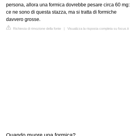
persona, allora una formica dovrebbe pesare circa 60 mg:
ce ne sono di questa stazza, ma si tratta di formiche
davvero grosse.
Richiesta di rimozione della fonte
|
Visualizza la risposta completa su focus.it
Quando muore una formica?