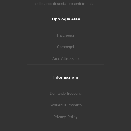
sulle aree di sosta presenti in Italia.
Tipologia Aree
Parcheggi
Campeggi
Aree Attrezzate
Informazioni
Domande frequenti
Sostieni il Progetto
Privacy Policy