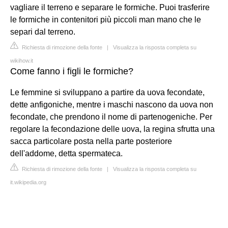
vagliare il terreno e separare le formiche. Puoi trasferire
le formiche in contenitori più piccoli man mano che le
separi dal terreno.
Richiesta di rimozione della fonte
|
Visualizza la risposta completa su
wikihow.it
Come fanno i figli le formiche?
Le femmine si sviluppano a partire da uova fecondate,
dette anfigoniche, mentre i maschi nascono da uova non
fecondate, che prendono il nome di partenogeniche. Per
regolare la fecondazione delle uova, la regina sfrutta una
sacca particolare posta nella parte posteriore
dell'addome, detta spermateca.
Richiesta di rimozione della fonte
|
Visualizza la risposta completa su
it.wikipedia.org