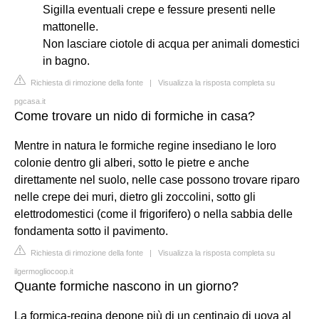
Sigilla eventuali crepe e fessure presenti nelle
mattonelle.
Non lasciare ciotole di acqua per animali domestici
in bagno.
Richiesta di rimozione della fonte
|
Visualizza la risposta completa su
pgcasa.it
Come trovare un nido di formiche in casa?
Mentre in natura le formiche regine insediano le loro
colonie dentro gli alberi, sotto le pietre e anche
direttamente nel suolo, nelle case possono trovare riparo
nelle crepe dei muri, dietro gli zoccolini, sotto gli
elettrodomestici (come il frigorifero) o nella sabbia delle
fondamenta sotto il pavimento.
Richiesta di rimozione della fonte
|
Visualizza la risposta completa su
ilgermogliocoop.it
Quante formiche nascono in un giorno?
La formica-regina depone più di un centinaio di uova al