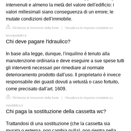
intervenuti e almeno la metà del valore dell'edificio: i
valori millesimali siano conseguenza di un errore; le
mutate condizioni dell'immobile.
Richiesta di rimozione della fonte
|
Visualizza la risposta completa su
lavoripubblici.it
Chi deve pagare l'idraulico?
In base alla legge, dunque, l'inquilino è tenuto alla
manutenzione ordinaria e deve eseguire a sue spese tutti
gli interventi necessari per rimediare al normale
deterioramento prodotto dall'uso. Il proprietario è invece
responsabile dei guasti dovuti a vetustà o caso fortuito,
come precisato dall'art. 1609.
Richiesta di rimozione della fonte
|
Visualizza la risposta completa su
repubblica.it
Chi paga la sostituzione della cassetta wc?
Trattandosi di una sostituzione (che la cassetta sia
murata o esterna, non cambia nulla), non rientra nella