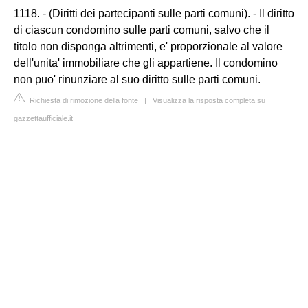
1118. - (Diritti dei partecipanti sulle parti comuni). - Il diritto
di ciascun condomino sulle parti comuni, salvo che il
titolo non disponga altrimenti, e' proporzionale al valore
dell'unita' immobiliare che gli appartiene. Il condomino
non puo' rinunziare al suo diritto sulle parti comuni.
Richiesta di rimozione della fonte
|
Visualizza la risposta completa su
gazzettaufficiale.it