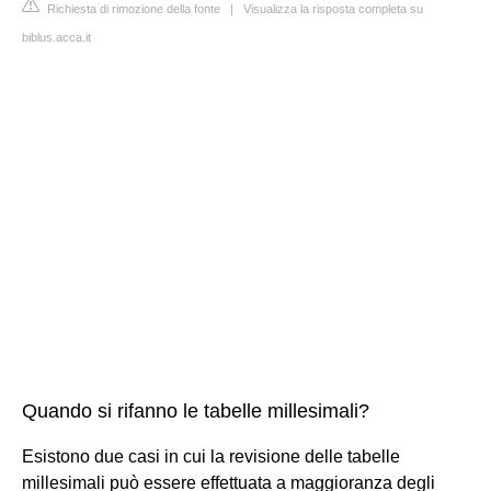
Richiesta di rimozione della fonte
|
Visualizza la risposta completa su
biblus.acca.it
Quando si rifanno le tabelle millesimali?
Esistono due casi in cui la revisione delle tabelle
millesimali può essere effettuata a maggioranza degli