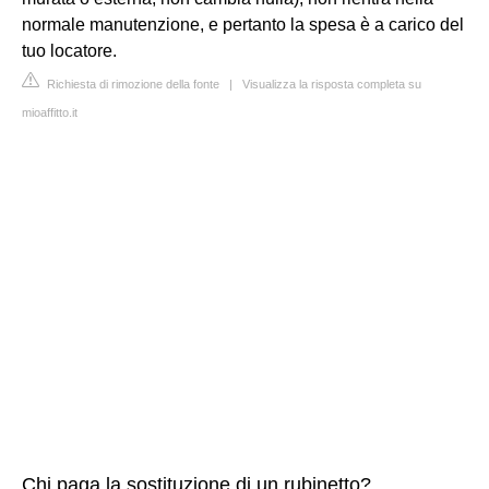
normale manutenzione, e pertanto la spesa è a carico del
tuo locatore.
Richiesta di rimozione della fonte
|
Visualizza la risposta completa su
mioaffitto.it
Chi paga la sostituzione di un rubinetto?