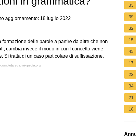
zioni in grammatica?
33
39
o aggiornamento: 18 luglio 2022
32
15
a formazione delle parole a partire da altre che non
i; cambia invece il modo in cui il concetto viene
43
 Si tratta di un caso particolare di suffissazione.
17
 completa su it.wikipedia.org
22
34
21
18
Annu