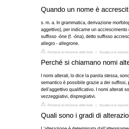
Quando un nome è accrescit
s. m. a. In grammatica, derivazione morfol
aggettivo), per indicarne un accrescimento qu
suffisso -óne (f. -óna), detto suffisso accre
allegro - allegrone.
Richiesta di rimozione della fonte
|
Visualizza la risposta
Perché si chiamano nomi alte
I nomi alterati, lo dice la parola stessa, s
semantico è possibile grazie a dei suffissi
dell'aggettivo qualificativo. I nomi alterati so
vezzeggiativi, dispregiativi.
Richiesta di rimozione della fonte
|
Visualizza la risposta
Quali sono i gradi di alterazi
L'alterazione è determinata dall'atteggiamen