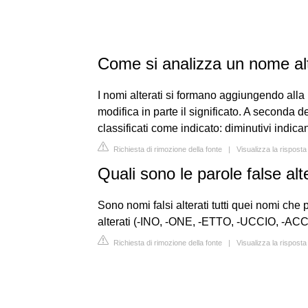
Come si analizza un nome al
I nomi alterati si formano aggiungendo alla
modifica in parte il significato. A seconda 
classificati come indicato: diminutivi indica
Richiesta di rimozione della fonte
|
Visualizza la risposta
Quali sono le parole false alt
Sono nomi falsi alterati tutti quei nomi che
alterati (-INO, -ONE, -ETTO, -UCCIO, -ACCI
Richiesta di rimozione della fonte
|
Visualizza la risposta