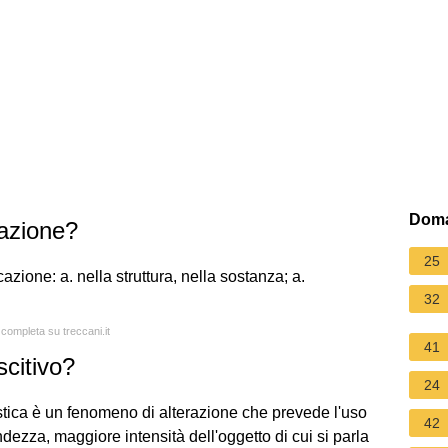
Doma
razione?
25
cazione: a. nella struttura, nella sostanza; a.
32
 completa su treccani.it
41
scitivo?
24
istica è un fenomeno di alterazione che prevede l'uso
42
andezza, maggiore intensità dell'oggetto di cui si parla