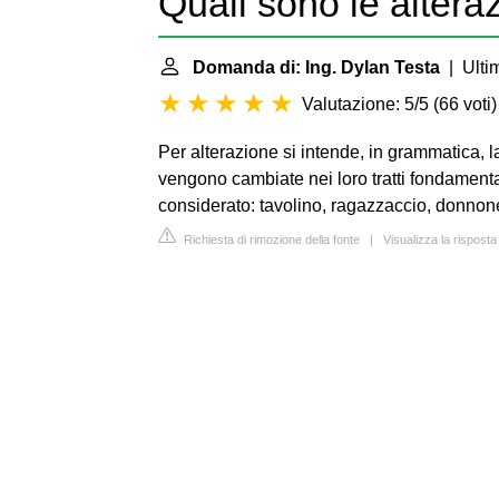
Quali sono le altera
Domanda di: Ing. Dylan Testa
| Ultim
Valutazione: 5/5
(
66 voti
)
Per alterazione si intende, in grammatica, l
vengono cambiate nei loro tratti fondamental
considerato: tavolino, ragazzaccio, donnone.
Richiesta di rimozione della fonte
|
Visualizza la risposta