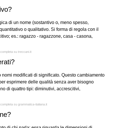
ivo?
ogica di un nome (sostantivo o, meno spesso,
antitativo o qualitativo. Si forma di regola con il
scitivo; es.: ragazzo - ragazzone, casa - casona,
 completa su treccani.it
rati?
ono nomi modificati di significato. Questo cambiamento
, per esprimere delle qualità senza aver bisogno
no di quattro tipi: diminutivi, accrescitivi,
 completa su grammatica-italiana.it
one?
to di chi parla; essa riguarda le dimensioni di