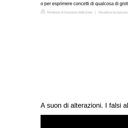
o per esprimere concetti di qualcosa di grot
Richiesta di rimozione della fonte
|
Visualizza la risposta
A suon di alterazioni. I falsi 