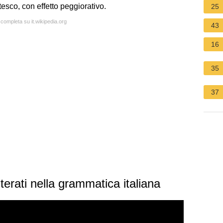
tesco, con effetto peggiorativo.
25
 completa su it.wikipedia.org
43
16
35
37
alterati nella grammatica italiana