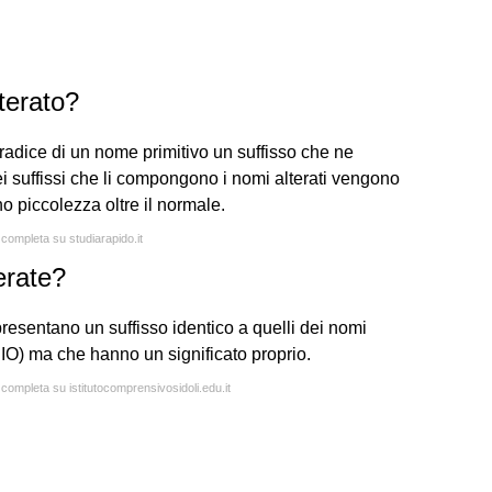
terato?
 radice di un nome primitivo un suffisso che ne
dei suffissi che li compongono i nomi alterati vengono
no piccolezza oltre il normale.
 completa su studiarapido.it
erate?
 presentano un suffisso identico a quelli dei nomi
O) ma che hanno un significato proprio.
 completa su istitutocomprensivosidoli.edu.it