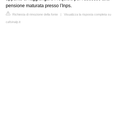
pensione maturata presso l'Inps.
Richiesta di rimozione della fonte
|
Visualizza la risposta completa su
cafsinalp.it