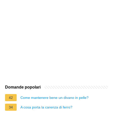
Domande popolari
42
Come mantenere bene un divano in pelle?
34
A cosa porta la carenza di ferro?