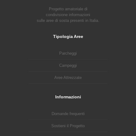
Progetto amatoriale di
condivisione informazioni
sulle aree di sosta presenti in Italia.
Tipologia Aree
Parcheggi
Campeggi
Aree Attrezzate
Informazioni
Domande frequenti
Sostieni il Progetto