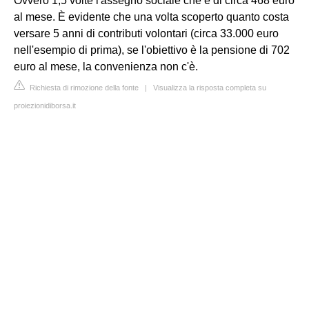
Ovvero 1,5 volte l'assegno sociale che è di circa 468 euro
al mese. È evidente che una volta scoperto quanto costa
versare 5 anni di contributi volontari (circa 33.000 euro
nell'esempio di prima), se l'obiettivo è la pensione di 702
euro al mese, la convenienza non c'è.
Richiesta di rimozione della fonte
|
Visualizza la risposta completa su
proiezionidiborsa.it