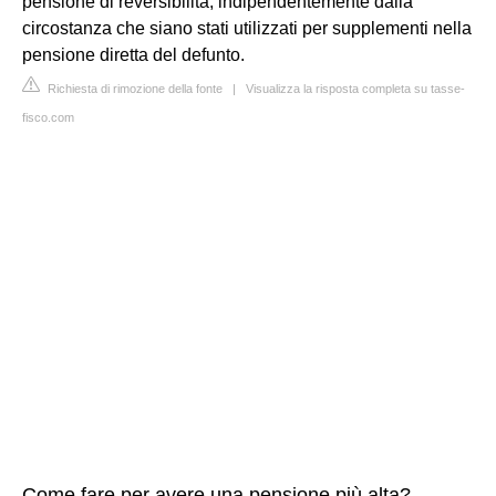
pensione di reversibilità, indipendentemente dalla
circostanza che siano stati utilizzati per supplementi nella
pensione diretta del defunto.
Richiesta di rimozione della fonte
|
Visualizza la risposta completa su tasse-
fisco.com
Come fare per avere una pensione più alta?