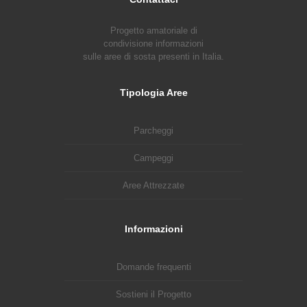
Progetto amatoriale di
condivisione informazioni
sulle aree di sosta presenti in Italia.
Tipologia Aree
Parcheggi
Campeggi
Aree Attrezzate
Informazioni
Domande frequenti
Sostieni il Progetto