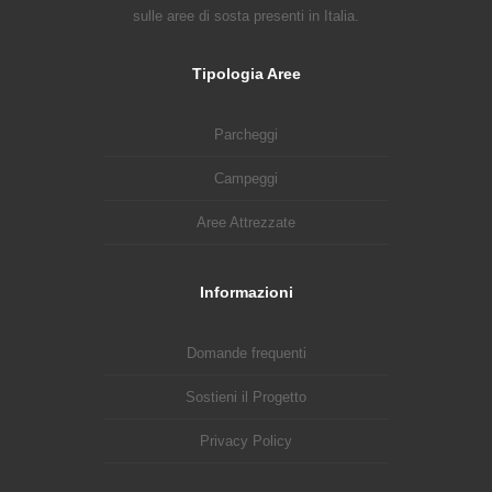
sulle aree di sosta presenti in Italia.
Tipologia Aree
Parcheggi
Campeggi
Aree Attrezzate
Informazioni
Domande frequenti
Sostieni il Progetto
Privacy Policy