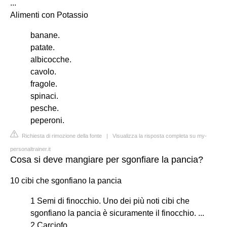
...
Alimenti con Potassio
banane.
patate.
albicocche.
cavolo.
fragole.
spinaci.
pesche.
peperoni.
Richiesta di rimozione della fonte
|
Visualizza la risposta completa su my-
personaltrainer.it
Cosa si deve mangiare per sgonfiare la pancia?
10 cibi che sgonfiano la pancia
1 Semi di finocchio. Uno dei più noti cibi che
sgonfiano la pancia è sicuramente il finocchio. ...
2 Carciofo. ...