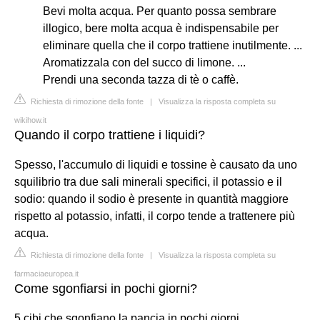
Bevi molta acqua. Per quanto possa sembrare
illogico, bere molta acqua è indispensabile per
eliminare quella che il corpo trattiene inutilmente. ...
Aromatizzala con del succo di limone. ...
Prendi una seconda tazza di tè o caffè.
Richiesta di rimozione della fonte
|
Visualizza la risposta completa su
wikihow.it
Quando il corpo trattiene i liquidi?
Spesso, l'accumulo di liquidi e tossine è causato da uno
squilibrio tra due sali minerali specifici, il potassio e il
sodio: quando il sodio è presente in quantità maggiore
rispetto al potassio, infatti, il corpo tende a trattenere più
acqua.
Richiesta di rimozione della fonte
|
Visualizza la risposta completa su
farmaciaeuropea.it
Come sgonfiarsi in pochi giorni?
5 cibi che sgonfiano la pancia in pochi giorni