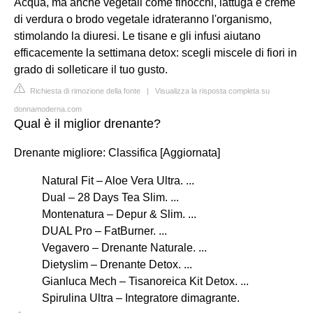
Acqua, ma anche vegetali come finocchi, lattuga e creme
di verdura o brodo vegetale idrateranno l'organismo,
stimolando la diuresi. Le tisane e gli infusi aiutano
efficacemente la settimana detox: scegli miscele di fiori in
grado di solleticare il tuo gusto.
Richiesta di rimozione della fonte
|
Visualizza la risposta completa su
donnamoderna.com
Qual è il miglior drenante?
Drenante migliore: Classifica [Aggiornata]
Natural Fit – Aloe Vera Ultra. ...
Dual – 28 Days Tea Slim. ...
Montenatura – Depur & Slim. ...
DUAL Pro – FatBurner. ...
Vegavero – Drenante Naturale. ...
Dietyslim – Drenante Detox. ...
Gianluca Mech – Tisanoreica Kit Detox. ...
Spirulina Ultra – Integratore dimagrante.