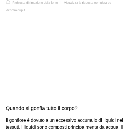
Richiesta di rimozione della fonte
|
Visualizza la risposta completa su
ideamakeup.it
Quando si gonfia tutto il corpo?
Il gonfiore è dovuto a un eccessivo accumulo di liquidi nei
tessuti. I liquidi sono composti principalmente da acqua. Il