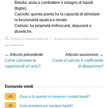
Betulla: aiuta a combattere il ristagno di liquidi
(foglie).
Carciofo: questa pianta ha la capacità di stimolare
la funzionalità epatica e renale.
Cetriolo: ha proprietà rinfrescanti, depuranti e
diuretiche.
Richiesta di rimozione della fonte
|
Visualizza la risposta completa su my-
personaltrainer.it
←
Articolo precedente
Articolo successivo
→
Come calcolare la
Come si calcola il coefficiente
capienza di un aula?
di dilatazione?
Domande simili
43
Cosa si fa quando si rompono i cristalli liquidi?
39
Cosa prendere per perdere liquidi?