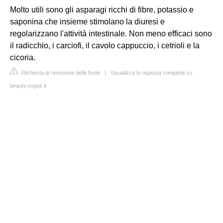
Molto utili sono gli asparagi ricchi di fibre, potassio e
saponina che insieme stimolano la diuresi e
regolarizzano l'attività intestinale. Non meno efficaci sono
il radicchio, i carciofi, il cavolo cappuccio, i cetrioli e la
cicoria.
Richiesta di rimozione della fonte
|
Visualizza la risposta completa su
beauty.vogue.it