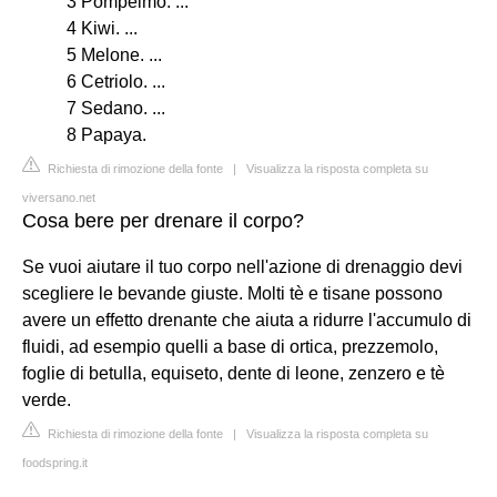
3 Pompelmo. ...
4 Kiwi. ...
5 Melone. ...
6 Cetriolo. ...
7 Sedano. ...
8 Papaya.
Richiesta di rimozione della fonte
|
Visualizza la risposta completa su
viversano.net
Cosa bere per drenare il corpo?
Se vuoi aiutare il tuo corpo nell'azione di drenaggio devi
scegliere le bevande giuste. Molti tè e tisane possono
avere un effetto drenante che aiuta a ridurre l'accumulo di
fluidi, ad esempio quelli a base di ortica, prezzemolo,
foglie di betulla, equiseto, dente di leone, zenzero e tè
verde.
Richiesta di rimozione della fonte
|
Visualizza la risposta completa su
foodspring.it