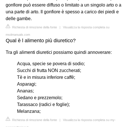
gonfiore può essere diffuso o limitato a un singolo arto o a
una parte di arto. Il gonfiore è spesso a carico dei piedi e
delle gambe.
Richiesta di rimozione della fonte
|
Visualizza la risposta completa su
msdmanuals.com
Qual è l alimento più diuretico?
Tra gli alimenti diuretici possiamo quindi annoverare:
Acqua, specie se povera di sodio;
Succhi di frutta NON zuccherati;
Tè e in misura inferiore caffè;
Asparagi;
Ananas;
Sedano e prezzemolo;
Tarassaco (radici e foglie);
Melanzana;
Richiesta di rimozione della fonte
|
Visualizza la risposta completa su my-