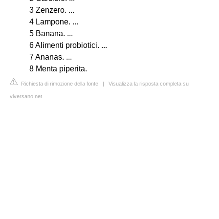
3 Zenzero. ...
4 Lampone. ...
5 Banana. ...
6 Alimenti probiotici. ...
7 Ananas. ...
8 Menta piperita.
Richiesta di rimozione della fonte
|
Visualizza la risposta completa su
viversano.net