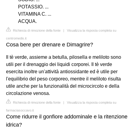
POTASSIO. ...
VITAMINA C. ...
ACQUA.
Richiesta di rimozione della fonte
|
Visualizza la risposta completa su
centromedis.it
Cosa bere per drenare e Dimagrire?
Il tè verde, assieme a betulla, pilosella e meliloto sono
utili per il drenaggio dei liquidi corporei. Il tè verde
esercita inoltre un'attività antiossidante ed è utile per
l'equilibrio del peso corporeo, mentre il meliloto risulta
utile anche per la funzionalità del microcircolo e della
circolazione venosa.
Richiesta di rimozione della fonte
|
Visualizza la risposta completa su
farmaciasoccavo.it
Come ridurre il gonfiore addominale e la ritenzione
idrica?