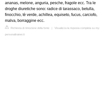
ananas, melone, anguria, pesche, fragole ecc. Tra le
droghe diuretiche sono: radice di tarassaco, betulla,
finocchio, tè verde, achillea, equiseto, fucus, carciofo,
malva, borraggine ecc.
Richiesta di rimozione della fonte
|
Visualizza la risposta completa su my-
personaltrainer.it