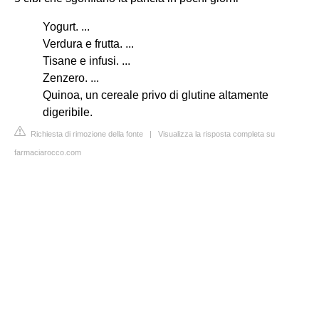
Yogurt. ...
Verdura e frutta. ...
Tisane e infusi. ...
Zenzero. ...
Quinoa, un cereale privo di glutine altamente
digeribile.
Richiesta di rimozione della fonte
|
Visualizza la risposta completa su
farmaciarocco.com