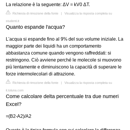
La relazione è la seguente: ΔV = kV0 ΔT.
Richiesta di rimozione della fonte
|
Visualizza la risposta completa su
studenti.it
Quanto espande l'acqua?
L'acqua si espande fino al 9% del suo volume iniziale. La
maggior parte dei liquidi ha un comportamento
abbastanza comune quando vengono raffreddati: si
restringono. Ciò avviene perché le molecole si muovono
più lentamente e diminuiscono la capacità di superare le
forze intermolecolari di attrazione.
Richiesta di rimozione della fonte
|
Visualizza la risposta completa su
it.toluna.com
Come calcolare delta percentuale tra due numeri
Excel?
=(B2-A2)/A2