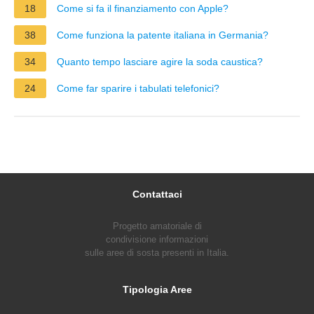
18
Come si fa il finanziamento con Apple?
38
Come funziona la patente italiana in Germania?
34
Quanto tempo lasciare agire la soda caustica?
24
Come far sparire i tabulati telefonici?
Contattaci
Progetto amatoriale di
condivisione informazioni
sulle aree di sosta presenti in Italia.
Tipologia Aree