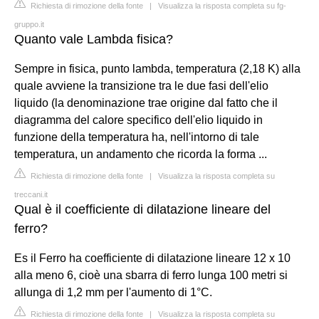
Richiesta di rimozione della fonte
|
Visualizza la risposta completa su fg-
gruppo.it
Quanto vale Lambda fisica?
Sempre in fisica, punto lambda, temperatura (2,18 K) alla
quale avviene la transizione tra le due fasi dell'elio
liquido (la denominazione trae origine dal fatto che il
diagramma del calore specifico dell'elio liquido in
funzione della temperatura ha, nell'intorno di tale
temperatura, un andamento che ricorda la forma ...
Richiesta di rimozione della fonte
|
Visualizza la risposta completa su
treccani.it
Qual è il coefficiente di dilatazione lineare del
ferro?
Es il Ferro ha coefficiente di dilatazione lineare 12 x 10
alla meno 6, cioè una sbarra di ferro lunga 100 metri si
allunga di 1,2 mm per l'aumento di 1°C.
Richiesta di rimozione della fonte
|
Visualizza la risposta completa su