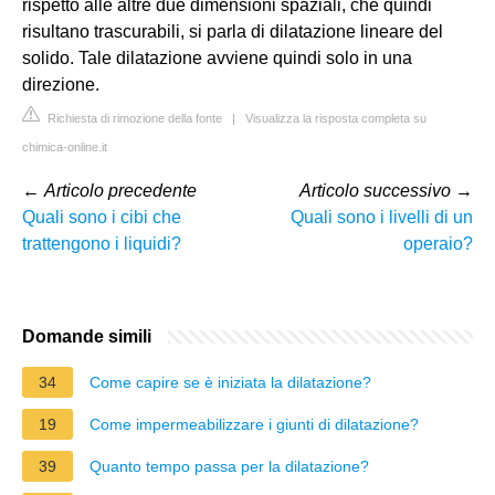
rispetto alle altre due dimensioni spaziali, che quindi
risultano trascurabili, si parla di dilatazione lineare del
solido. Tale dilatazione avviene quindi solo in una
direzione.
Richiesta di rimozione della fonte
|
Visualizza la risposta completa su
chimica-online.it
←
Articolo precedente
Articolo successivo
→
Quali sono i cibi che
Quali sono i livelli di un
trattengono i liquidi?
operaio?
Domande simili
34
Come capire se è iniziata la dilatazione?
19
Come impermeabilizzare i giunti di dilatazione?
39
Quanto tempo passa per la dilatazione?