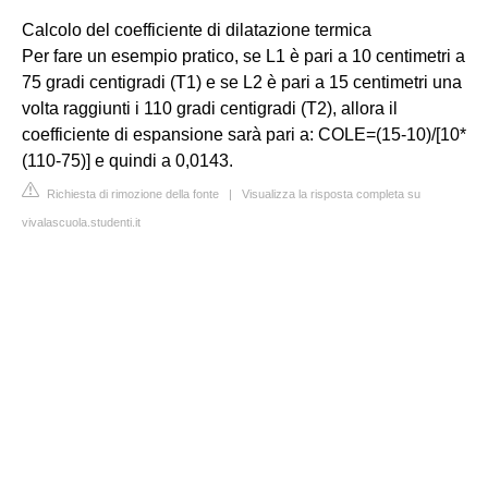
Calcolo del coefficiente di dilatazione termica
Per fare un esempio pratico, se L1 è pari a 10 centimetri a
75 gradi centigradi (T1) e se L2 è pari a 15 centimetri una
volta raggiunti i 110 gradi centigradi (T2), allora il
coefficiente di espansione sarà pari a: COLE=(15-10)/[10*
(110-75)] e quindi a 0,0143.
Richiesta di rimozione della fonte
|
Visualizza la risposta completa su
vivalascuola.studenti.it