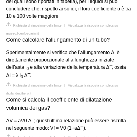
dei quali sono riportati in tabella), per i liquidi si può
concludere che, rispetto ai solidi, il loro coefficiente α è tra
10 e 100 volte maggiore.
Richiesta di rimozione della fonte
|
Visualizza la risposta completa su
museo.liceofoscarini.it
Come calcolare l'allungamento di un tubo?
Sperimentalmente si verifica che l'allungamento Δl è
direttamente proporzionale alla lunghezza iniziale
dell'asta l
e alla variazione della temperatura ΔT, ossia
0
Δl = λ l
ΔT.
0
Richiesta di rimozione della fonte
|
Visualizza la risposta completa su
digilander.libero.it
Come si calcola il coefficiente di dilatazione
volumica dei gas?
ΔV = aV0 ΔT; quest'ultima relazione può essere riscritta
nel seguente modo: Vf = V0 (1+aΔT).