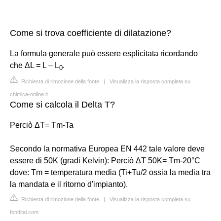
Come si trova coefficiente di dilatazione?
La formula generale può essere esplicitata ricordando
che ΔL = L – L
.
0
Richiesta di rimozione della fonte
|
Visualizza la risposta completa su
chimica-online.it
Come si calcola il Delta T?
Perciò ΔT= Tm-Ta
Secondo la normativa Europea EN 442 tale valore deve
essere di 50K (gradi Kelvin): Perciò ΔT 50K= Tm-20°C
dove: Tm = temperatura media (Ti+Tu/2 ossia la media tra
la mandata e il ritorno d'impianto).
Richiesta di rimozione della fonte
|
Visualizza la risposta completa su
fondital.com