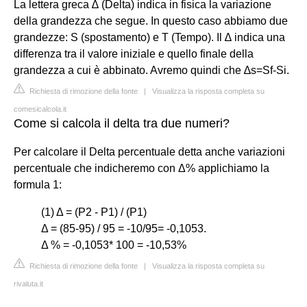
La lettera greca ∆ (Delta) indica in fisica la variazione
della grandezza che segue. In questo caso abbiamo due
grandezze: S (spostamento) e T (Tempo). Il ∆ indica una
differenza tra il valore iniziale e quello finale della
grandezza a cui è abbinato. Avremo quindi che ∆s=Sf-Si.
Richiesta di rimozione della fonte
|
Visualizza la risposta completa su
comesicalcola.it
Come si calcola il delta tra due numeri?
Per calcolare il Delta percentuale detta anche variazioni
percentuale che indicheremo con Δ% applichiamo la
formula 1:
(1) Δ = (P2 - P1) / (P1)
Δ = (85-95) / 95 = -10/95= -0,1053.
Δ % = -0,1053* 100 = -10,53%
Richiesta di rimozione della fonte
|
Visualizza la risposta completa su
rivaluta.it