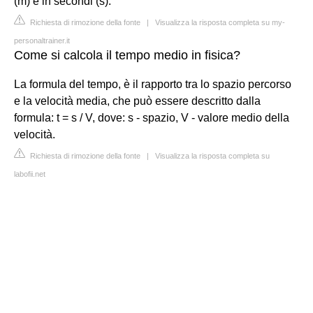
(m) e in secondi (s).
Richiesta di rimozione della fonte
|
Visualizza la risposta completa su my-
personaltrainer.it
Come si calcola il tempo medio in fisica?
La formula del tempo, è il rapporto tra lo spazio percorso
e la velocità media, che può essere descritto dalla
formula: t = s / V, dove: s - spazio, V - valore medio della
velocità.
Richiesta di rimozione della fonte
|
Visualizza la risposta completa su
labofii.net