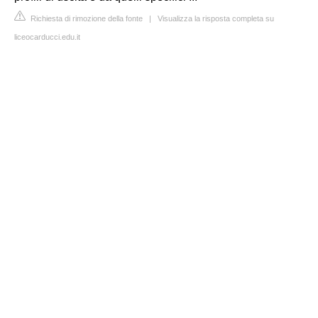
Richiesta di rimozione della fonte
|
Visualizza la risposta completa su
liceocarducci.edu.it