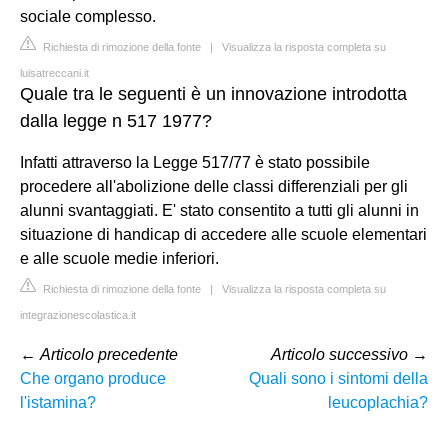
sociale complesso.
Richiesta di rimozione della fonte
|
Visualizza la risposta completa su
luisatreccani.it
Quale tra le seguenti è un innovazione introdotta
dalla legge n 517 1977?
Infatti attraverso la Legge 517/77 è stato possibile
procedere all'abolizione delle classi differenziali per gli
alunni svantaggiati. E' stato consentito a tutti gli alunni in
situazione di handicap di accedere alle scuole elementari
e alle scuole medie inferiori.
Richiesta di rimozione della fonte
|
Visualizza la risposta completa su
integrazionescolastica.it
←
Articolo precedente
Articolo successivo
→
Che organo produce
Quali sono i sintomi della
l'istamina?
leucoplachia?