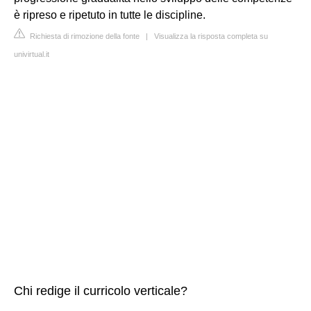
è ripreso e ripetuto in tutte le discipline.
Richiesta di rimozione della fonte
|
Visualizza la risposta completa su
univirtual.it
Chi redige il curricolo verticale?