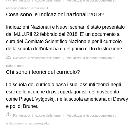
Richiesta di rimozione della fonte
|
Visualizza la risposta completa su
archivio.pubblica.istruzione.it
Cosa sono le Indicazioni nazionali 2018?
Indicazioni Nazionali e Nuovi scenari è stato presentato
dal M.I.U.Ril 22 febbraio del 2018. E' un documento a
cura del Comitato Scientifico Nazionale per il curricolo
della scuola dell'infanzia e del primo ciclo di istruzione.
Richiesta di rimozione della fonte
|
Visualizza la risposta completa su
redooc.com
Chi sono i teorici del curricolo?
La scuola del curricolo basa i suoi assunti teorici negli
esiti delle ricerche di psicopedagogisti del novecento
come Piaget, Vytgoskij, nella scuola americana di Dewey
e poi di Bruner.
Richiesta di rimozione della fonte
|
Visualizza la risposta completa su
istitutocomprensivoperugia4.it