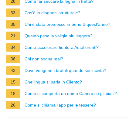
28
Come far seccare la legna in fretta?
33
Cos'è la diagnosi strutturale?
35
Chi è stato promosso in Serie B quest'anno?
21
Quanto pesa la valigia più leggera?
34
Come accelerare fioritura Autofiorenti?
38
Chi non sogna mai?
43
Dove vengono i brufoli quando sei incinta?
15
Che lingua si parla in Cilento?
18
Come si comporta un uomo Cancro se gli piaci?
26
Come si chiama l'app per le tessere?