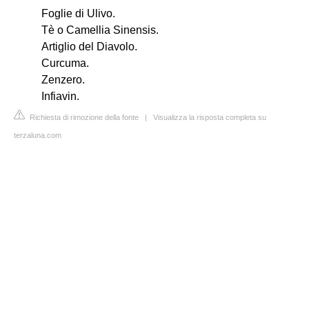
Foglie di Ulivo.
Tè o Camellia Sinensis.
Artiglio del Diavolo.
Curcuma.
Zenzero.
Infiavin.
Richiesta di rimozione della fonte
|
Visualizza la risposta completa su
terzaluna.com