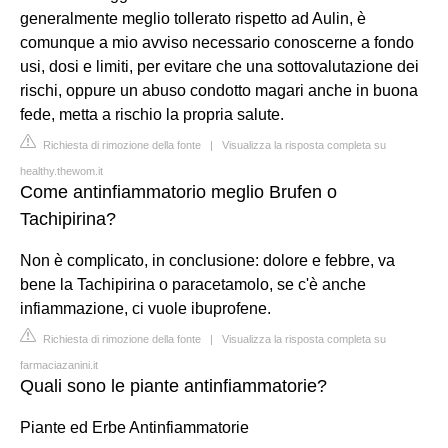
generalmente meglio tollerato rispetto ad Aulin, è
comunque a mio avviso necessario conoscerne a fondo
usi, dosi e limiti, per evitare che una sottovalutazione dei
rischi, oppure un abuso condotto magari anche in buona
fede, metta a rischio la propria salute.
Richiesta di rimozione della fonte
|
Visualizza la risposta completa su
healthy.thewom.it
Come antinfiammatorio meglio Brufen o
Tachipirina?
Non è complicato, in conclusione: dolore e febbre, va
bene la Tachipirina o paracetamolo, se c'è anche
infiammazione, ci vuole ibuprofene.
Richiesta di rimozione della fonte
|
Visualizza la risposta completa su
farmaciazanini.it
Quali sono le piante antinfiammatorie?
Piante ed Erbe Antinfiammatorie