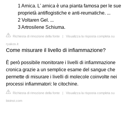
1 Arnica. L' arnica è una pianta famosa per le sue
proprietà antiflogistiche e anti-reumatiche. ...
2 Voltaren Gel. ...
3 Artrosilene Schiuma.
Richiesta di rimozione della fonte
|
Visualizza la risposta completa su
ryakos.it
Come misurare il livello di infiammazione?
È però possibile monitorare i livelli di infiammazione
cronica grazie a un semplice esame del sangue che
permette di misurare i livelli di molecole coinvolte nei
processi infiammatori: le citochine.
Richiesta di rimozione della fonte
|
Visualizza la risposta completa su
bioinst.com