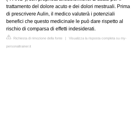
trattamento del dolore acuto e dei dolori mestruali. Prima
di prescrivere Aulin, il medico valuterà i potenziali
benefici che questo medicinale le può dare rispetto al
rischio di comparsa di effetti indesiderati.
Richiesta di rimozione della fonte
|
Visualizza la risposta completa su my-
personaltrainer.it