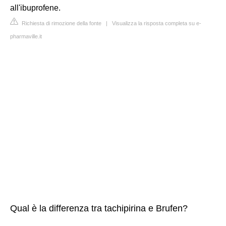
all'ibuprofene.
Richiesta di rimozione della fonte
|
Visualizza la risposta completa su e-
pharmaville.it
Qual è la differenza tra tachipirina e Brufen?