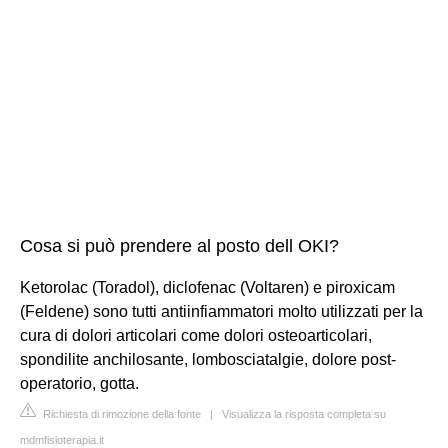
Cosa si può prendere al posto dell OKI?
Ketorolac (Toradol), diclofenac (Voltaren) e piroxicam
(Feldene) sono tutti antiinfiammatori molto utilizzati per la
cura di dolori articolari come dolori osteoarticolari,
spondilite anchilosante, lombosciatalgie, dolore post-
operatorio, gotta.
Richiesta di rimozione della fonte
|
Visualizza la risposta completa su
mdmfisioterapia.it