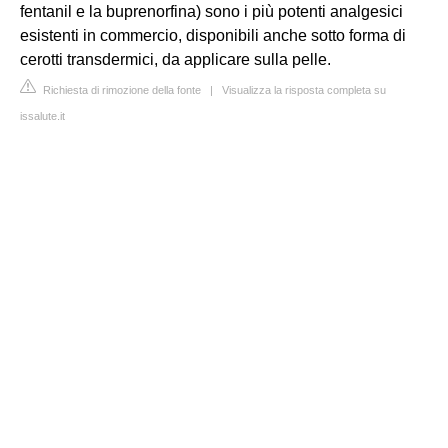
fentanil e la buprenorfina) sono i più potenti analgesici
esistenti in commercio, disponibili anche sotto forma di
cerotti transdermici, da applicare sulla pelle.
Richiesta di rimozione della fonte
|
Visualizza la risposta completa su
issalute.it