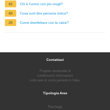
42
Chi è l'uomo con più mogli?
40
Cosa vuol dire persona zotica?
20
Come disinfettare con la calce?
Contattaci
Progetto amatoriale di
condivisione informazioni
sulle aree di sosta presenti in Italia.
Tipologia Aree
Parcheggi