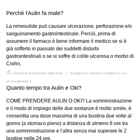
Perché l'Aulin fa male?
La nimesulide può causare ulcerazione, perforazione e/o
sanguinamento gastrointestinale. Perciò, prima di
assumere il farmaco è bene informare il medico se si è
già sofferto in passato dei suddetti disturbi
gastrointestinali o se si soffre di colite ulcerosa o morbo di
Crohn.
Richiesta di rimozione della fonte
|
Visualizza la risposta completa su my-
personaltrainer.it
Quanto tempo tra Aulin e Oki?
COME PRENDERE AULIN O OKI? La somministrazione
e il modo di impiego delle due sostanze è molto simile, è
consentita una dose massima di una bustina due volte al
giorno (a stomaco pieno) a distanza di almeno 8 ore tra
una somministrazione e l'altra senza mai superare le 2
bustine nelle 24 ore.