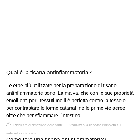
Qual è la tisana antinfiammatoria?
Le erbe più utilizzate per la preparazione di tisane
antinfiammatorie sono: La malva, che con le sue proprietà
emollienti per i tessuti molli è perfetta contro la tosse e
per contrastare le forme catarrali nelle prime vie aeree,
oltre che per sfiammare l'intestino.
Richiesta di rimozione della fonte
|
Visualizza la risposta completa su
naturadoriente.com
Come fare una tisana antinfiammatoria?