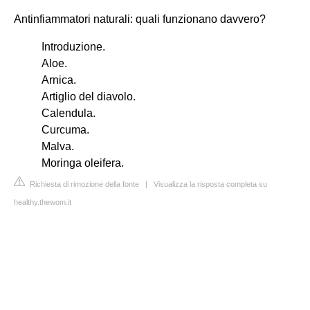
Antinfiammatori naturali: quali funzionano davvero?
Introduzione.
Aloe.
Arnica.
Artiglio del diavolo.
Calendula.
Curcuma.
Malva.
Moringa oleifera.
Richiesta di rimozione della fonte
|
Visualizza la risposta completa su
healthy.thewom.it