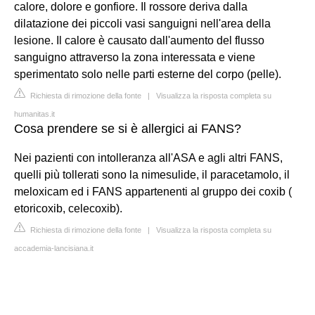
calore, dolore e gonfiore. Il rossore deriva dalla
dilatazione dei piccoli vasi sanguigni nell'area della
lesione. Il calore è causato dall'aumento del flusso
sanguigno attraverso la zona interessata e viene
sperimentato solo nelle parti esterne del corpo (pelle).
Richiesta di rimozione della fonte
|
Visualizza la risposta completa su
humanitas.it
Cosa prendere se si è allergici ai FANS?
Nei pazienti con intolleranza all'ASA e agli altri FANS,
quelli più tollerati sono la nimesulide, il paracetamolo, il
meloxicam ed i FANS appartenenti al gruppo dei coxib (
etoricoxib, celecoxib).
Richiesta di rimozione della fonte
|
Visualizza la risposta completa su
accademia-lancisiana.it