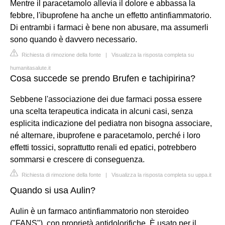
Mentre il paracetamolo allevia il dolore e abbassa la
febbre, l'ibuprofene ha anche un effetto antinfiammatorio.
Di entrambi i farmaci è bene non abusare, ma assumerli
sono quando è davvero necessario.
Richiesta di rimozione della fonte
|
Visualizza la risposta completa su
humanitasalute.it
Cosa succede se prendo Brufen e tachipirina?
Sebbene l'associazione dei due farmaci possa essere
una scelta terapeutica indicata in alcuni casi, senza
esplicita indicazione del pediatra non bisogna associare,
né alternare, ibuprofene e paracetamolo, perché i loro
effetti tossici, soprattutto renali ed epatici, potrebbero
sommarsi e crescere di conseguenza.
Richiesta di rimozione della fonte
|
Visualizza la risposta completa su uppa.it
Quando si usa Aulin?
Aulin è un farmaco antinfiammatorio non steroideo
("FANS"), con proprietà antidolorifiche. È usato per il