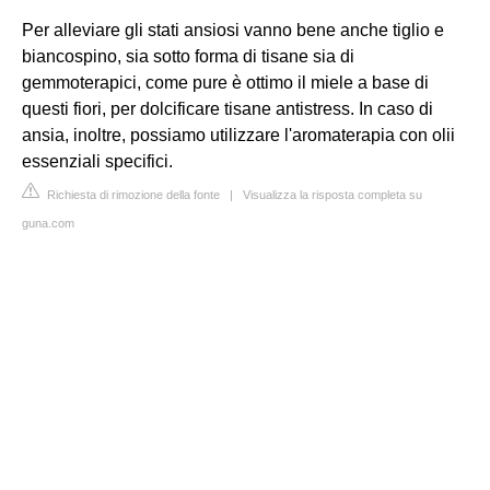
Per alleviare gli stati ansiosi vanno bene anche tiglio e
biancospino, sia sotto forma di tisane sia di
gemmoterapici, come pure è ottimo il miele a base di
questi fiori, per dolcificare tisane antistress. In caso di
ansia, inoltre, possiamo utilizzare l'aromaterapia con olii
essenziali specifici.
Richiesta di rimozione della fonte
|
Visualizza la risposta completa su
guna.com