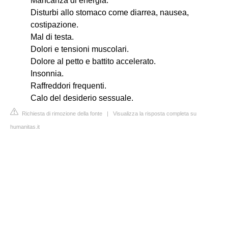
Mancanza di energia.
Disturbi allo stomaco come diarrea, nausea,
costipazione.
Mal di testa.
Dolori e tensioni muscolari.
Dolore al petto e battito accelerato.
Insonnia.
Raffreddori frequenti.
Calo del desiderio sessuale.
Richiesta di rimozione della fonte
|
Visualizza la risposta completa su
humanitas.it