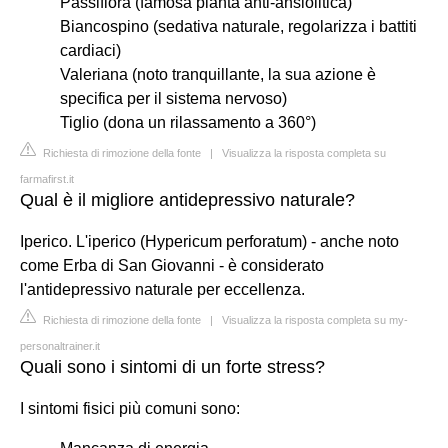
Passiflora (famosa pianta anti-ansiolitica)
Biancospino (sedativa naturale, regolarizza i battiti
cardiaci)
Valeriana (noto tranquillante, la sua azione è
specifica per il sistema nervoso)
Tiglio (dona un rilassamento a 360°)
Richiesta di rimozione della fonte
|
Visualizza la risposta completa su
farmafirst.it
Qual è il migliore antidepressivo naturale?
Iperico. L'iperico (Hypericum perforatum) - anche noto
come Erba di San Giovanni - è considerato
l'antidepressivo naturale per eccellenza.
Richiesta di rimozione della fonte
|
Visualizza la risposta completa su my-
personaltrainer.it
Quali sono i sintomi di un forte stress?
I sintomi fisici più comuni sono: