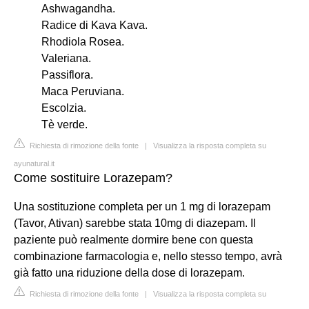
Ashwagandha.
Radice di Kava Kava.
Rhodiola Rosea.
Valeriana.
Passiflora.
Maca Peruviana.
Escolzia.
Tè verde.
Richiesta di rimozione della fonte
|
Visualizza la risposta completa su
ayunatural.it
Come sostituire Lorazepam?
Una sostituzione completa per un 1 mg di lorazepam
(Tavor, Ativan) sarebbe stata 10mg di diazepam. Il
paziente può realmente dormire bene con questa
combinazione farmacologia e, nello stesso tempo, avrà
già fatto una riduzione della dose di lorazepam.
Richiesta di rimozione della fonte
|
Visualizza la risposta completa su