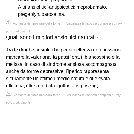
Altri ansiolitici-antipsicotici: meprobamato,
pregablyn, paroxetina.
Richiesta di rimozione della fonte
|
Visualizza la risposta completa su my-
personaltrainer.it
Quali sono i migliori ansiolitici naturali?
Tra le droghe ansiolitiche per eccellenza non possono
mancare la valeriana, la passiflora, il biancospino e la
melissa; in caso di sindrome ansiosa accompagnata
anche da forme depressive, l'iperico rappresenta
sicuramente un ottimo rimedio naturale di elevata
efficacia, oltre a rodiola, griffonia e ginseng, ...
Richiesta di rimozione della fonte
|
Visualizza la risposta completa su my-
personaltrainer.it