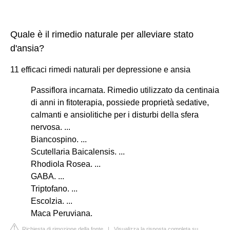
Quale è il rimedio naturale per alleviare stato
d'ansia?
11 efficaci rimedi naturali per depressione e ansia
Passiflora incarnata. Rimedio utilizzato da centinaia
di anni in fitoterapia, possiede proprietà sedative,
calmanti e ansiolitiche per i disturbi della sfera
nervosa. ...
Biancospino. ...
Scutellaria Baicalensis. ...
Rhodiola Rosea. ...
GABA. ...
Triptofano. ...
Escolzia. ...
Maca Peruviana.
Richiesta di rimozione della fonte
|
Visualizza la risposta completa su