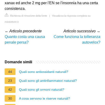
xanax ed anche 2 mg per l'EN se l'insonnia ha una certa
consistenza.
Richiesta di rimozione della fonte
|
Visualizza la risposta completa su
miodottore.it
←
Articolo precedente
Articolo successivo
→
Quanto costa una causa
Come funziona la tolleranza
penale persa?
autovelox?
Domande simili
44
Quali sono antiossidanti naturali?
23
Quali sono gli antinfiammatori naturali?
42
Quali sono gli ormoni naturali?
30
A cosa servono le riserve naturali?