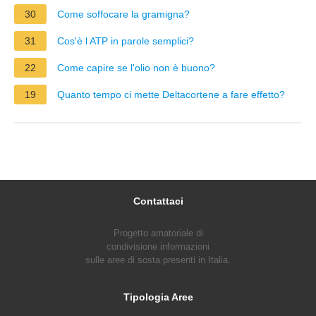
30
Come soffocare la gramigna?
31
Cos'è l ATP in parole semplici?
22
Come capire se l'olio non è buono?
19
Quanto tempo ci mette Deltacortene a fare effetto?
Contattaci
Progetto amatoriale di
condivisione informazioni
sulle aree di sosta presenti in Italia.
Tipologia Aree