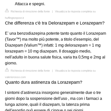
Attacca e spegni.
Richiesta di rimozione della fonte
|
Visualizza la risposta completa su
huffingtonpost.it
Che differenza c'è tra Delorazepam e Lorazepam?
E' una benzodiazepina potente tanto quanto il Lorazepam
(Tavor™) ma molto più potente, a titolo d'esempio, del
Diazepam (Valium™) infatti: 1 mg delorazepam = 1 mg
lorazepam = 10 mg diazepam. Il dosaggio medio,
nell'adulto in buona salute fisica, varia tra 0,5mg e 2mg al
giorno.
Richiesta di rimozione della fonte
|
Visualizza la risposta completa su
valeriorosso.com
Quanto dura astinenza da Lorazepam?
I sintomi d'astinenza insorgono generalmente due o tre
giorni dopo la sospensione dell'uso , ma con i farmaci a
lunga azione, quali il diazepam, la latenza prima
dell'esordio può essere di cinque o sei giorni.