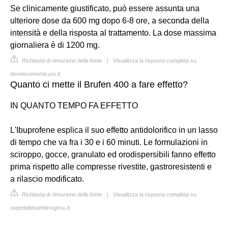
Se clinicamente giustificato, può essere assunta una
ulteriore dose da 600 mg dopo 6-8 ore, a seconda della
intensità e della risposta al trattamento. La dose massima
giornaliera è di 1200 mg.
Richiesta di rimozione della fonte
|
Visualizza la risposta completa su
doveecomemicuro.it
Quanto ci mette il Brufen 400 a fare effetto?
IN QUANTO TEMPO FA EFFETTO
L'Ibuprofene esplica il suo effetto antidolorifico in un lasso
di tempo che va fra i 30 e i 60 minuti. Le formulazioni in
sciroppo, gocce, granulato ed orodispersibili fanno effetto
prima rispetto alle compresse rivestite, gastroresistenti e
a rilascio modificato.
Richiesta di rimozione della fonte
|
Visualizza la risposta completa su
ospedalebambinogesu.it