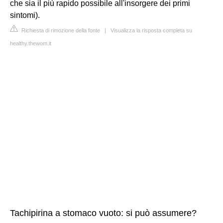
che sia il più rapido possibile all'insorgere dei primi
sintomi).
Richiesta di rimozione della fonte
|
Visualizza la risposta completa su
healthy.thewom.it
Tachipirina a stomaco vuoto: si può assumere?