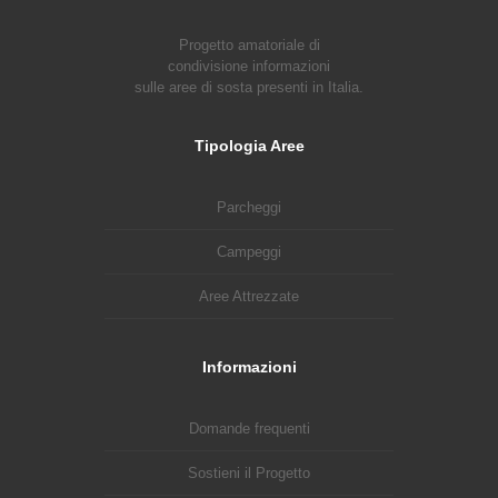
Progetto amatoriale di
condivisione informazioni
sulle aree di sosta presenti in Italia.
Tipologia Aree
Parcheggi
Campeggi
Aree Attrezzate
Informazioni
Domande frequenti
Sostieni il Progetto