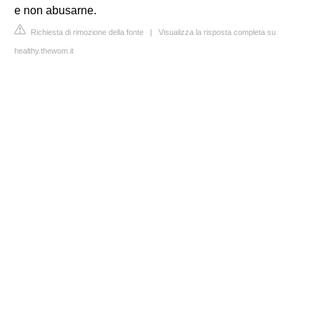
e non abusarne.
Richiesta di rimozione della fonte
|
Visualizza la risposta completa su
healthy.thewom.it