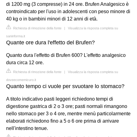
di 1200 mg (3 compresse) in 24 ore. Brufen Analgesico è
controindicato per l'uso in adolescenti con peso minore di
40 kg o in bambini minori di 12 anni di età.
Richiesta di rimozione della fonte
|
Visualizza la risposta completa su
saninforma.it
Quante ore dura l'effetto del Brufen?
Quanto dura l'effetto di Brufen 600? L'effetto analgesico
dura circa 12 ore.
Richiesta di rimozione della fonte
|
Visualizza la risposta completa su
doveecomemicuro.it
Quanto tempo ci vuole per svuotare lo stomaco?
A titolo indicativo pasti leggeri richiedono tempi di
digestione gastrica di 2 o 3 ore; pasti normali rimangono
nello stomaco per 3 o 4 ore, mentre menù particolarmente
elaborati richiedono fino a 5 o 6 ore prima di arrivare
nell'intestino tenue.