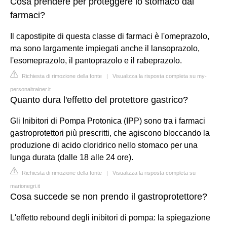
Cosa prendere per proteggere lo stomaco dai
farmaci?
Il capostipite di questa classe di farmaci è l'omeprazolo,
ma sono largamente impiegati anche il lansoprazolo,
l'esomeprazolo, il pantoprazolo e il rabeprazolo.
Richiesta di rimozione della fonte
|
Visualizza la risposta completa su my-
personaltrainer.it
Quanto dura l'effetto del protettore gastrico?
Gli Inibitori di Pompa Protonica (IPP) sono tra i farmaci
gastroprotettori più prescritti, che agiscono bloccando la
produzione di acido cloridrico nello stomaco per una
lunga durata (dalle 18 alle 24 ore).
Richiesta di rimozione della fonte
|
Visualizza la risposta completa su
marionegri.it
Cosa succede se non prendo il gastroprotettore?
L'effetto rebound degli inibitori di pompa: la spiegazione