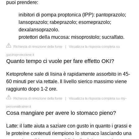
puoi prendere:
inibitori di pompa proptonica (IPP): pantoprazolo;
lansoprazolo; rabeprazolo; esomeprazolo;
dexalansoprazolo.
protettori della mucosa: misoprostolo; sucralfato.
Richiesta di rimozione della fonte
|
Visualizza la risposta completa su
gastroprotezione.it
Quanto tempo ci vuole per fare effetto OKI?
Ketoprofene sale di lisina è rapidamente assorbito in 45-
60 minuti per via rettale. Il livello sierico massimo viene
raggiunto dopo 1-2 ore.
Richiesta di rimozione della fonte
|
Visualizza la risposta completa su my-
personaltrainer.it
Cosa mangiare per avere lo stomaco pieno?
Latte: il latte aiuta a saziare con gusto in quanto i grassi e
le proteine contenuti riempiono lo stomaco lasciando una