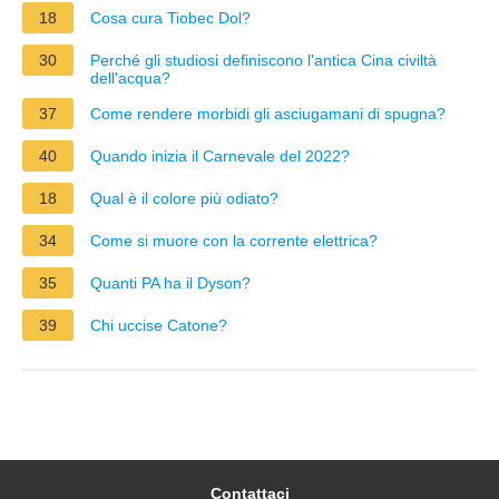
18
Cosa cura Tiobec Dol?
30
Perché gli studiosi definiscono l'antica Cina civiltà
dell'acqua?
37
Come rendere morbidi gli asciugamani di spugna?
40
Quando inizia il Carnevale del 2022?
18
Qual è il colore più odiato?
34
Come si muore con la corrente elettrica?
35
Quanti PA ha il Dyson?
39
Chi uccise Catone?
Contattaci