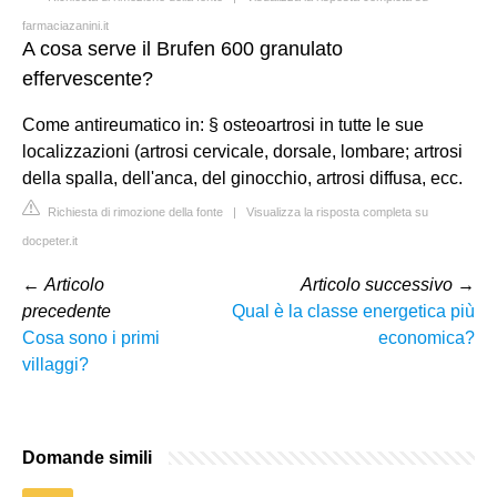
farmaciazanini.it
A cosa serve il Brufen 600 granulato
effervescente?
Come antireumatico in: § osteoartrosi in tutte le sue
localizzazioni (artrosi cervicale, dorsale, lombare; artrosi
della spalla, dell'anca, del ginocchio, artrosi diffusa, ecc.
Richiesta di rimozione della fonte
|
Visualizza la risposta completa su
docpeter.it
←
Articolo
Articolo successivo
→
precedente
Qual è la classe energetica più
Cosa sono i primi
economica?
villaggi?
Domande simili