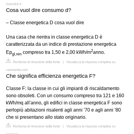
monclick.it
Cosa vuol dire consumo d?
– Classe energetica D cosa vuol dire
Una casa che rientra in classe energetica D è
caratterizzata da un indice di prestazione energetica
2
Ep
compreso tra 1,50 e 2,00 kWh/m
anno.
gl
,
ren
Richiesta di rimozione della fonte
|
Visualizza la risposta completa su
casinamia.com
Che significa efficienza energetica F?
Classe F: la classe in cui gli impianti di riscaldamento
sono obsoleti. Con un consumo compreso tra 121 e 160
kWh/mq all'anno, gli edifici in classe energetica F sono
perlopiù abitazioni risalenti agli anni '70 e agli anni '80
che si presentano allo stato originario.
Richiesta di rimozione della fonte
|
Visualizza la risposta completa su