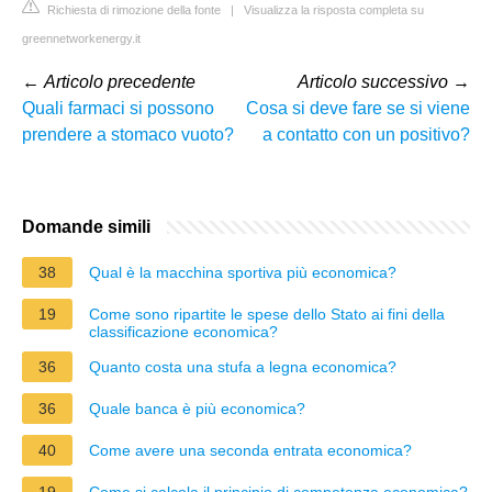
Richiesta di rimozione della fonte
|
Visualizza la risposta completa su
greennetworkenergy.it
←
Articolo precedente
Articolo successivo
→
Quali farmaci si possono
Cosa si deve fare se si viene
prendere a stomaco vuoto?
a contatto con un positivo?
Domande simili
38
Qual è la macchina sportiva più economica?
19
Come sono ripartite le spese dello Stato ai fini della
classificazione economica?
36
Quanto costa una stufa a legna economica?
36
Quale banca è più economica?
40
Come avere una seconda entrata economica?