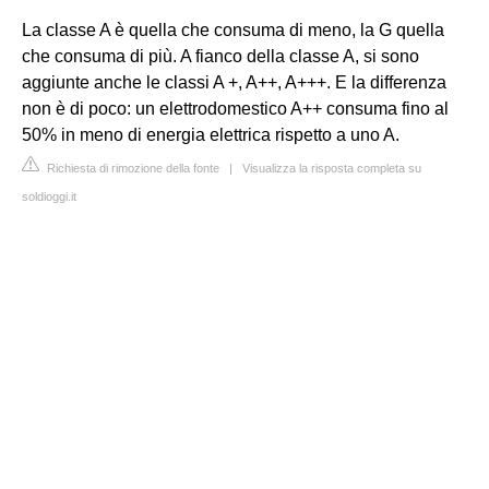
La classe A è quella che consuma di meno, la G quella
che consuma di più. A fianco della classe A, si sono
aggiunte anche le classi A +, A++, A+++. E la differenza
non è di poco: un elettrodomestico A++ consuma fino al
50% in meno di energia elettrica rispetto a uno A.
Richiesta di rimozione della fonte
|
Visualizza la risposta completa su
soldioggi.it