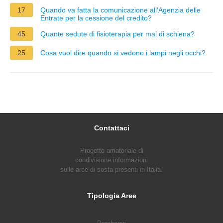
17
Quando va fatta la comunicazione all'Agenzia delle
Entrate per la cessione del credito?
45
Quante sedute di fisioterapia per mal di schiena?
25
Cosa vuol dire quando si vedono i lampi negli occhi?
Contattaci
Progetto amatoriale di
condivisione informazioni
sulle aree di sosta presenti in Italia.
Tipologia Aree