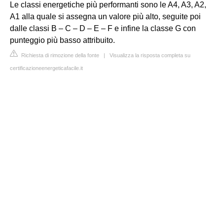
Le classi energetiche più performanti sono le A4, A3, A2,
A1 alla quale si assegna un valore più alto, seguite poi
dalle classi B – C – D – E – F e infine la classe G con
punteggio più basso attribuito.
Richiesta di rimozione della fonte
|
Visualizza la risposta completa su
certificazioneenergeticafacile.it