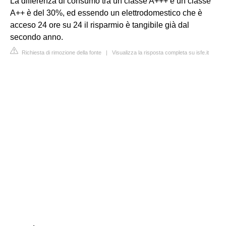
La differenza di consumo tra un classe A+++ e un classe
A++ è del 30%, ed essendo un elettrodomestico che è
acceso 24 ore su 24 il risparmio è tangibile già dal
secondo anno.
Richiesta di rimozione della fonte
|
Visualizza la risposta completa su isfe.it