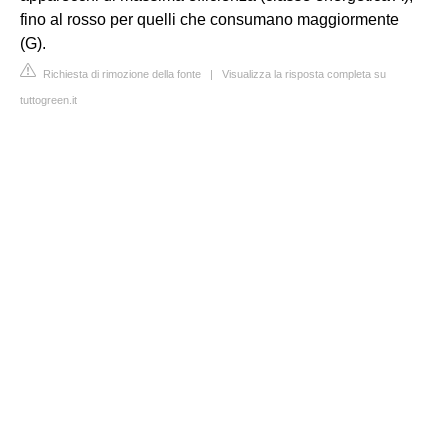
fino al rosso per quelli che consumano maggiormente
(G).
Richiesta di rimozione della fonte
|
Visualizza la risposta completa su
tuttogreen.it