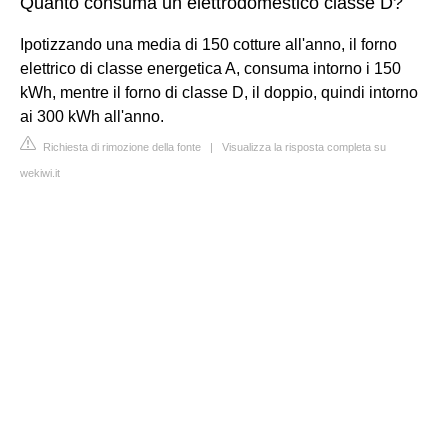
Quanto consuma un elettrodomestico classe D?
Ipotizzando una media di 150 cotture all'anno, il forno
elettrico di classe energetica A, consuma intorno i 150
kWh, mentre il forno di classe D, il doppio, quindi intorno
ai 300 kWh all'anno.
Richiesta di rimozione della fonte
|
Visualizza la risposta completa su
wekiwi.it