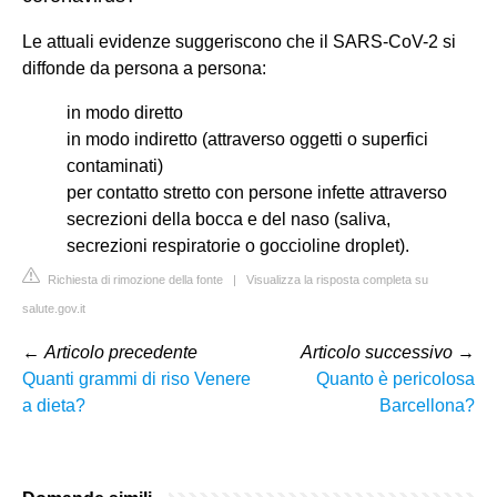
Le attuali evidenze suggeriscono che il SARS-CoV-2 si
diffonde da persona a persona:
in modo diretto
in modo indiretto (attraverso oggetti o superfici
contaminati)
per contatto stretto con persone infette attraverso
secrezioni della bocca e del naso (saliva,
secrezioni respiratorie o goccioline droplet).
Richiesta di rimozione della fonte
|
Visualizza la risposta completa su
salute.gov.it
←
Articolo precedente
Articolo successivo
→
Quanti grammi di riso Venere
Quanto è pericolosa
a dieta?
Barcellona?