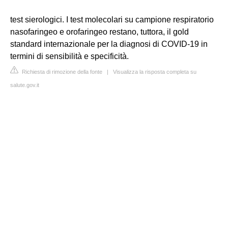
test sierologici. I test molecolari su campione respiratorio
nasofaringeo e orofaringeo restano, tuttora, il gold
standard internazionale per la diagnosi di COVID-19 in
termini di sensibilità e specificità.
Richiesta di rimozione della fonte
|
Visualizza la risposta completa su
salute.gov.it