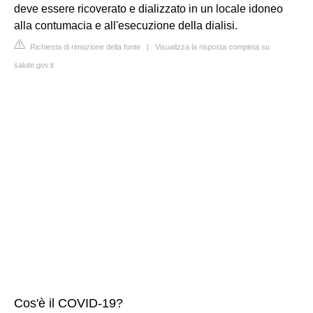
deve essere ricoverato e dializzato in un locale idoneo
alla contumacia e all'esecuzione della dialisi.
Richiesta di rimozione della fonte
|
Visualizza la risposta completa su
salute.gov.it
Cos'è il COVID-19?