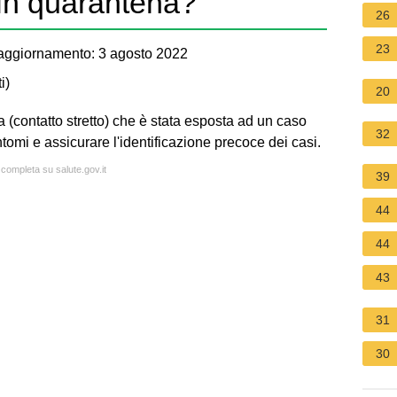
 in quarantena?
26
23
aggiornamento: 3 agosto 2022
i
)
20
(contatto stretto) che è stata esposta ad un caso
32
ntomi e assicurare l'identificazione precoce dei casi.
 completa su salute.gov.it
39
44
44
43
31
30