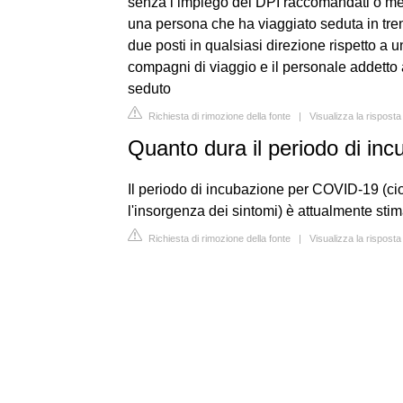
senza l’impiego dei DPI raccomandati o med
una persona che ha viaggiato seduta in tren
due posti in qualsiasi direzione rispetto a 
compagni di viaggio e il personale addetto 
seduto
Richiesta di rimozione della fonte
|
Visualizza la risposta
Quanto dura il periodo di i
Il periodo di incubazione per COVID-19 (cioè
l'insorgenza dei sintomi) è attualmente stim
Richiesta di rimozione della fonte
|
Visualizza la risposta