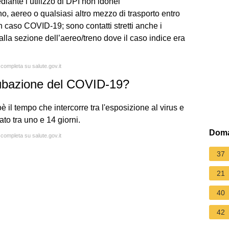
iante l’utilizzo di DPI non idonei
o, aereo o qualsiasi altro mezzo di trasporto entro
un caso COVID-19; sono contatti stretti anche i
alla sezione dell’aereo/treno dove il caso indice era
 completa su salute.gov.it
ncubazione del COVID-19?
 il tempo che intercorre tra l'esposizione al virus e
ato tra uno e 14 giorni.
Doma
 completa su salute.gov.it
37
21
40
42