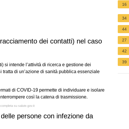
16
34
44
tracciamento dei contatti) nel caso
27
42
39
) si intende l’attività di ricerca e gestione dei
 tratta di un’azione di sanità pubblica essenziale
nfermati di COVID-19 permette di individuare e isolare
interrompere così la catena di trasmissione.
 completa su salute.gov.it
 delle persone con infezione da