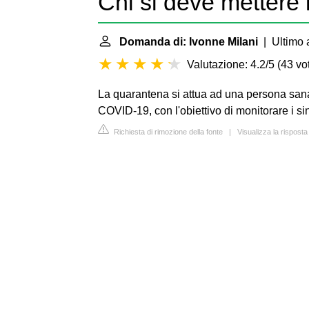
Chi si deve mettere
Domanda di: Ivonne Milani
| Ultimo 
Valutazione: 4.2/5
(
43 vot
La quarantena si attua ad una persona sana 
COVID-19, con l'obiettivo di monitorare i si
Richiesta di rimozione della fonte
|
Visualizza la risposta