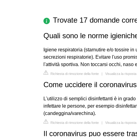
Trovate 17 domande corre
Quali sono le norme igieniche
Igiene respiratoria (starnutire e/o tossire in
secrezioni respiratorie). Evitare l'uso promis
l'attività sportiva. Non toccarsi occhi, naso
Richiesta di rimozione della fonte
|
Visualizza la risposta
Come uccidere il coronavirus 
L'utilizzo di semplici disinfettanti è in grad
infettare le persone, per esempio disinfettan
(candeggina/varechina).
Richiesta di rimozione della fonte
|
Visualizza la risposta
Il coronavirus puo essere t