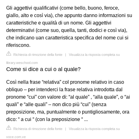
Gli aggettivi qualificativi (come bello, buono, feroce,
giallo, alto e così via), che appunto danno informazioni su
caratteristiche e qualità di un nome. Gli aggettivi
determinativi (come suo, quella, tanti, dodici e così via),
che indicano uan caratteristica specifica del nome cui si
riferiscono.
Richiesta di rimozione della fonte
|
Visualizza la risposta completa su
library.weschool.com
Come si dice a cui o al quale?
Così nella frase “relativa” col pronome relativo in caso
obliquo – per intenderci la frase relativa introdotta dal
pronome “cui” con valore di: “al quale” , “alla quale”, o “ai
quali” e “alle quali” – non dico più “cui” (senza
preposizione, ma, puntualmente o puntigliosamente, ora
dico: “ a cui “ (con la preposizione “ ...
Richiesta di rimozione della fonte
|
Visualizza la risposta completa su
voce.com.ve