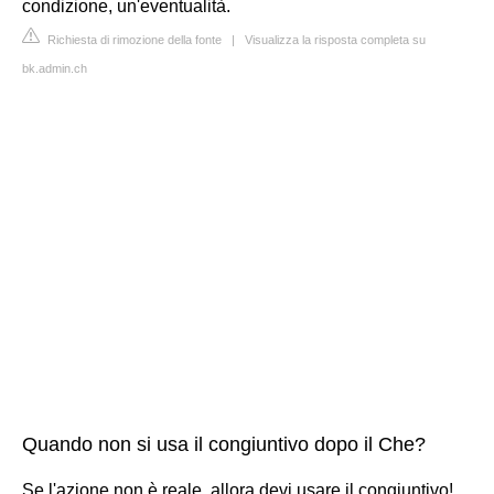
condizione, un'eventualità.
Richiesta di rimozione della fonte
|
Visualizza la risposta completa su
bk.admin.ch
Quando non si usa il congiuntivo dopo il Che?
Se l'azione non è reale, allora devi usare il congiuntivo!