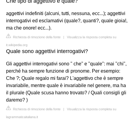
Che tipo di aggettivo e quale?
aggettivi indefiniti (alcuni, tutti, nessuna, ecc...); aggettivi
interrogativi ed esclamativi (quale?, quanti?, quale gioia!,
ma che onore! ecc...).
Richiesta di rimozione della fonte
|
Visualizza la risposta completa su
it.wikipedia.org
Quale sono aggettivi interrogativi?
Gli aggettivi interrogativi sono " che" e "quale": mai "chi",
perché ha sempre funzione di pronome. Per esempio:
Che ?; Quale regalo mi farai? L'aggettivo che è sempre
invariabile, mentre quale è invariabile nel genere, ma ha
il plurale (Quale scusa hanno trovato? / Quali consigli gli
daremo? )
Richiesta di rimozione della fonte
|
Visualizza la risposta completa su
lagrammaticaitaliana.it