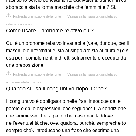
abbraccia sia la forma maschile che femminile ? Sì.
Richiesta di rimozione della fonte
|
Visualizza la risposta completa su
italianisticaonline.it
Come usare il pronome relativo cui?
Cui è un pronome relativo invariabile (vale, dunque, per il
maschile e il femminile, sia al singolare sia al plurale) e si
usa per i complementi indiretti solitamente preceduto da
una preposizione.
Richiesta di rimozione della fonte
|
Visualizza la risposta completa su
accademiadellacrusca.it
Quando si usa il congiuntivo dopo il Che?
Il congiuntivo è obbligatorio nelle frasi introdotte dalle
parole o dalle espressioni che seguono: 1. A condizione
che, ammesso che, a patto che, casomai, laddove,
nell'eventualità che, ove, qualora, purché, sempreché (o
sempre che). Introducono una frase che esprime una