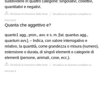
suddividere in quattro categorie: singolativi, collettivi,
quantitativi e negativi.
Richiesta di rimozione della fonte
|
Visualizza la risposta completa su
treccani.it
Quanta che aggettivo e?
quanto1 agg., pron., avv. e s. m. [lat. quantus agg.,
quantum avv.]. – Indica, con valore interrogativo e
relativo, la quantità, come grandezza o misura (numero),
estensione o durata, di singoli elementi o categorie di
elementi (persone, animali, cose, ecc.).
Richiesta di rimozione della fonte
|
Visualizza la risposta completa su
treccani.it