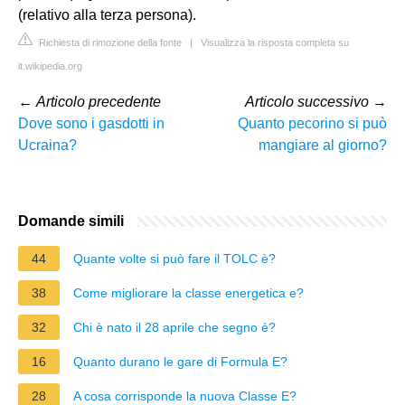
(relativo alla terza persona).
Richiesta di rimozione della fonte
|
Visualizza la risposta completa su
it.wikipedia.org
←
Articolo precedente
Articolo successivo
→
Dove sono i gasdotti in
Quanto pecorino si può
Ucraina?
mangiare al giorno?
Domande simili
44
Quante volte si può fare il TOLC è?
38
Come migliorare la classe energetica e?
32
Chi è nato il 28 aprile che segno è?
16
Quanto durano le gare di Formula E?
28
A cosa corrisponde la nuova Classe E?