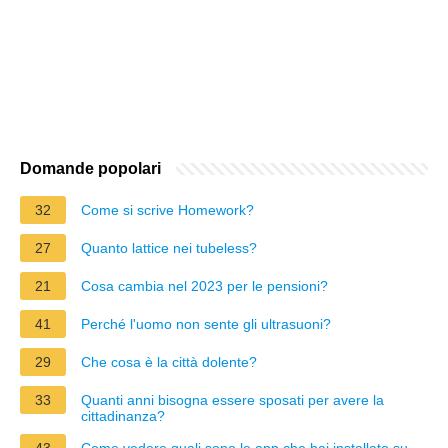
Domande popolari
32
Come si scrive Homework?
27
Quanto lattice nei tubeless?
21
Cosa cambia nel 2023 per le pensioni?
41
Perché l'uomo non sente gli ultrasuoni?
29
Che cosa è la città dolente?
33
Quanti anni bisogna essere sposati per avere la
cittadinanza?
43
Come vedere quali sono le app che hai installato su