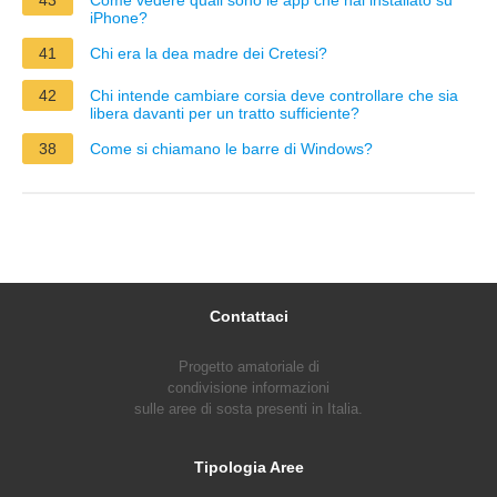
iPhone?
41
Chi era la dea madre dei Cretesi?
42
Chi intende cambiare corsia deve controllare che sia
libera davanti per un tratto sufficiente?
38
Come si chiamano le barre di Windows?
Contattaci
Progetto amatoriale di
condivisione informazioni
sulle aree di sosta presenti in Italia.
Tipologia Aree