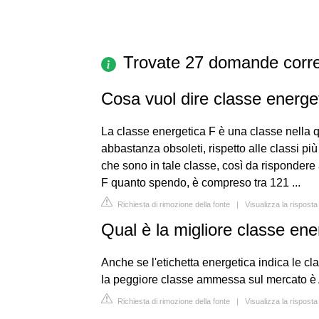
Trovate 27 domande corre
Cosa vuol dire classe energe
La classe energetica F è una classe nella q
abbastanza obsoleti, rispetto alle classi pi
che sono in tale classe, così da rispondere
F quanto spendo, è compreso tra 121 ...
Richiesta di rimozione della fonte
|
Visualizza la risposta
Qual è la migliore classe ener
Anche se l'etichetta energetica indica le cl
la peggiore classe ammessa sul mercato è
Richiesta di rimozione della fonte
|
Visualizza la risposta