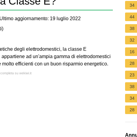
la Classe E?
34
44
Ultimo aggiornamento: 19 luglio 2022
i
)
38
32
tiche degli elettrodomestici, la classe E
16
i appartiene ad un'ampia gamma di elettrodomestici
28
 molto efficienti con un buon risparmio energetico.
 completa su wekiwi.it
23
38
34
28
Annu