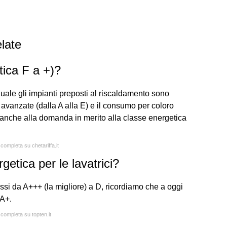
late
tica F a +)?
uale gli impianti preposti al riscaldamento sono
ù avanzate (dalla A alla E) e il consumo per coloro
 anche alla domanda in merito alla classe energetica
 completa su chetariffa.it
getica per le lavatrici?
assi da A+++ (la migliore) a D, ricordiamo che a oggi
 A+.
 completa su topten.it