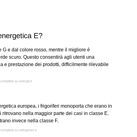
energetica E?
se G e dal colore rosso, mentre il migliore è
erde scuro. Questo consentirà agli utenti una
a e prestazione dei prodotti, difficilmente rilevabile
 completa su energit.it
rgetica europea, i frigoriferi monoporta che erano in
i ritrovano nella maggior parte dei casi in classe E.
trano invece nella classe F.
 completa su tuttogreen.it