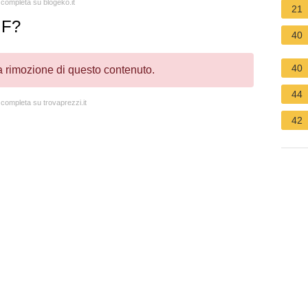
a completa su blogeko.it
21
 F?
40
40
la rimozione di questo contenuto.
44
 completa su trovaprezzi.it
42