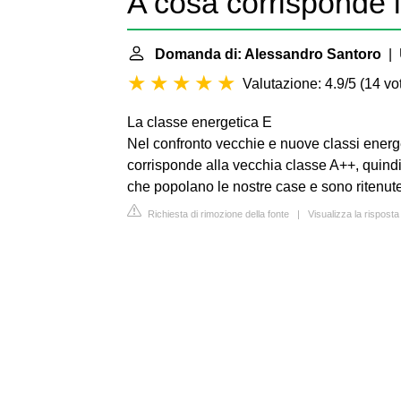
A cosa corrisponde 
Domanda di: Alessandro Santoro
| 
Valutazione: 4.9/5
(
14 vot
La classe energetica E
Nel confronto vecchie e nuove classi energe
corrisponde alla vecchia classe A++, quind
che popolano le nostre case e sono ritenute
Richiesta di rimozione della fonte
|
Visualizza la risposta