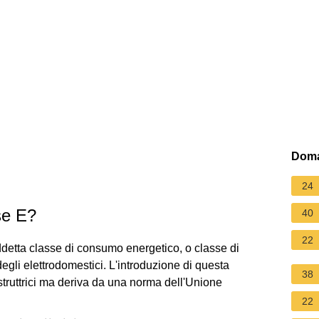
Doma
24
se E?
40
22
iddetta classe di consumo energetico, o classe di
egli elettrodomestici. L'introduzione di questa
38
struttrici ma deriva da una norma dell'Unione
22