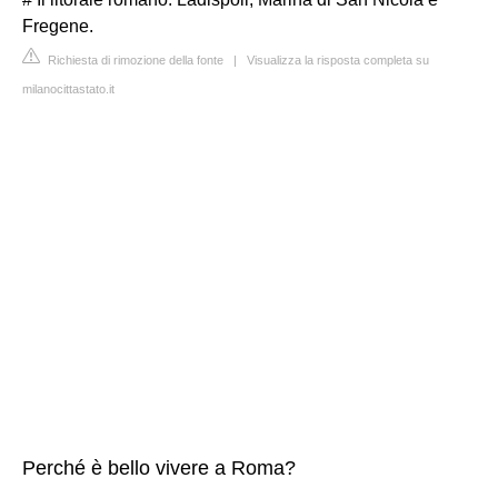
Fregene.
Richiesta di rimozione della fonte
|
Visualizza la risposta completa su
milanocittastato.it
Perché è bello vivere a Roma?