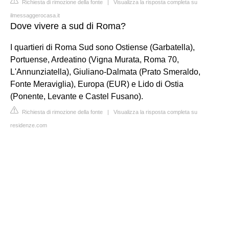
Richiesta di rimozione della fonte
|
Visualizza la risposta completa su
ilmessaggerocasa.it
Dove vivere a sud di Roma?
I quartieri di Roma Sud sono Ostiense (Garbatella),
Portuense, Ardeatino (Vigna Murata, Roma 70,
L'Annunziatella), Giuliano-Dalmata (Prato Smeraldo,
Fonte Meraviglia), Europa (EUR) e Lido di Ostia
(Ponente, Levante e Castel Fusano).
Richiesta di rimozione della fonte
|
Visualizza la risposta completa su
residenze.com