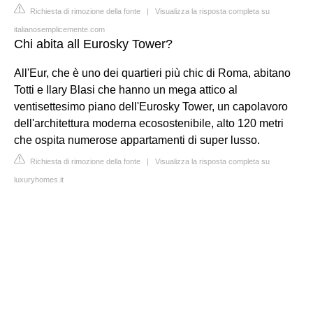
Richiesta di rimozione della fonte
|
Visualizza la risposta completa su
italianosemplicemente.com
Chi abita all Eurosky Tower?
All'Eur, che è uno dei quartieri più chic di Roma, abitano
Totti e Ilary Blasi che hanno un mega attico al
ventisettesimo piano dell'Eurosky Tower, un capolavoro
dell'architettura moderna ecosostenibile, alto 120 metri
che ospita numerose appartamenti di super lusso.
Richiesta di rimozione della fonte
|
Visualizza la risposta completa su
luxuryhomes.it