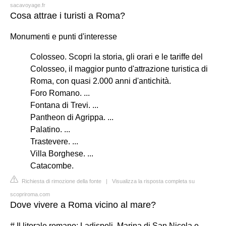
sacavoyage.fr
Cosa attrae i turisti a Roma?
Monumenti e punti d'interesse
Colosseo. Scopri la storia, gli orari e le tariffe del
Colosseo, il maggior punto d'attrazione turistica di
Roma, con quasi 2.000 anni d'antichità.
Foro Romano. ...
Fontana di Trevi. ...
Pantheon di Agrippa. ...
Palatino. ...
Trastevere. ...
Villa Borghese. ...
Catacombe.
Richiesta di rimozione della fonte
|
Visualizza la risposta completa su
scopriroma.com
Dove vivere a Roma vicino al mare?
# Il litorale romano: Ladispoli, Marina di San Nicola e