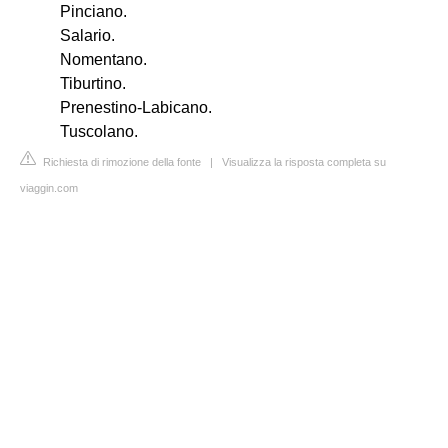
Pinciano.
Salario.
Nomentano.
Tiburtino.
Prenestino-Labicano.
Tuscolano.
Richiesta di rimozione della fonte
|
Visualizza la risposta completa su
viaggin.com