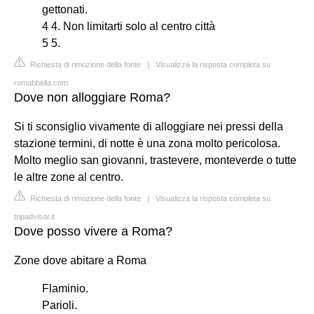
gettonati.
4 4. Non limitarti solo al centro città
5 5.
Richiesta di rimozione della fonte
|
Visualizza la risposta completa su
romabbella.com
Dove non alloggiare Roma?
Si ti sconsiglio vivamente di alloggiare nei pressi della
stazione termini, di notte è una zona molto pericolosa.
Molto meglio san giovanni, trastevere, monteverde o tutte
le altre zone al centro.
Richiesta di rimozione della fonte
|
Visualizza la risposta completa su
tripadvisor.it
Dove posso vivere a Roma?
Zone dove abitare a Roma
Flaminio.
Parioli.