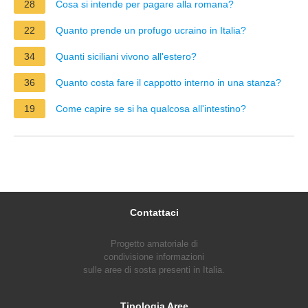
28
Cosa si intende per pagare alla romana?
22
Quanto prende un profugo ucraino in Italia?
34
Quanti siciliani vivono all'estero?
36
Quanto costa fare il cappotto interno in una stanza?
19
Come capire se si ha qualcosa all'intestino?
Contattaci
Progetto amatoriale di
condivisione informazioni
sulle aree di sosta presenti in Italia.
Tipologia Aree