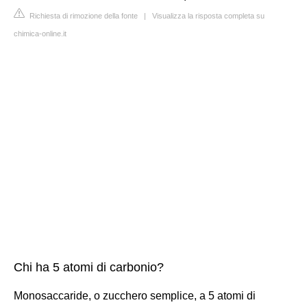
Richiesta di rimozione della fonte
|
Visualizza la risposta completa su
chimica-online.it
Chi ha 5 atomi di carbonio?
Monosaccaride, o zucchero semplice, a 5 atomi di