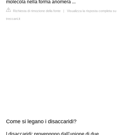
molecola nella forma anomera ...
Richiesta di rimozione della fonte
|
Visualizza la risposta completa su
treccani.it
Come si legano i disaccaridi?
I disaccaridi: provengono dall'unione di due