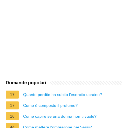
Domande popolari
17
Quante perdite ha subito l'esercito ucraino?
17
Come è composto il profumo?
16
Come capire se una donna non ti vuole?
44
Come mettere l'ombrellone nei Sassi?