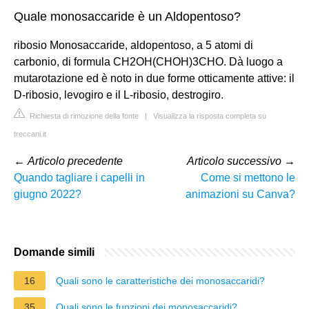
Quale monosaccaride è un Aldopentoso?
ribosio Monosaccaride, aldopentoso, a 5 atomi di
carbonio, di formula CH2OH(CHOH)3CHO. Dà luogo a
mutarotazione ed è noto in due forme otticamente attive: il
D-ribosio, levogiro e il L-ribosio, destrogiro.
Richiesta di rimozione della fonte
|
Visualizza la risposta completa su
treccani.it
←
Articolo precedente
Articolo successivo
→
Quando tagliare i capelli in
Come si mettono le
giugno 2022?
animazioni su Canva?
Domande simili
16
Quali sono le caratteristiche dei monosaccaridi?
35
Quali sono le funzioni dei monosaccaridi?