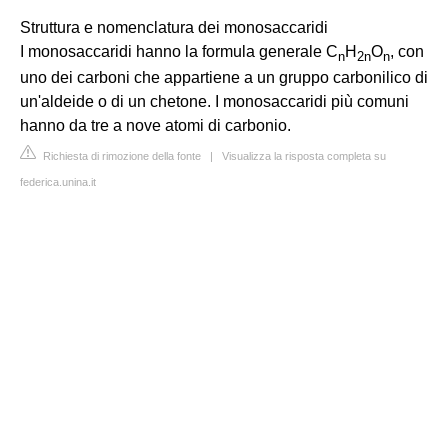
Struttura e nomenclatura dei monosaccaridi
I monosaccaridi hanno la formula generale C
H
O
, con
n
2n
n
uno dei carboni che appartiene a un gruppo carbonilico di
un'aldeide o di un chetone. I monosaccaridi più comuni
hanno da tre a nove atomi di carbonio.
Richiesta di rimozione della fonte
|
Visualizza la risposta completa su
federica.unina.it