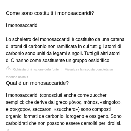
Come sono costituiti i monosaccaridi?
I monosaccaridi
Lo scheletro dei monosaccaridi è costituito da una catena
di atomi di carbonio non ramificata in cui tutti gli atomi di
carbonio sono uniti da legami singoli. Tutti gli altri atomi
di C hanno come sostituente un gruppo ossidrilico.
Richiesta di rimozione della fonte
|
Visualizza la risposta completa su
federica.unina.it
Qual è un monosaccaride?
I monosaccaridi (conosciuti anche come zuccheri
semplici; che deriva dal greco μόνος, mònos, «singolo»,
e σάκχαρον, sàccaron, «zucchero») sono composti
organici formati da carbonio, idrogeno e ossigeno. Sono
carboidrati che non possono essere demoliti per idrolisi.