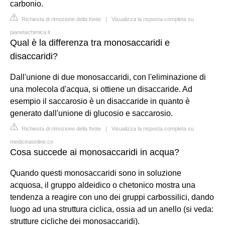
carbonio.
Richiesta di rimozione della fonte
|
Visualizza la risposta completa su
pianetachimica.it
Qual è la differenza tra monosaccaridi e
disaccaridi?
Dall'unione di due monosaccaridi, con l'eliminazione di
una molecola d'acqua, si ottiene un disaccaride. Ad
esempio il saccarosio è un disaccaride in quanto è
generato dall'unione di glucosio e saccarosio.
Richiesta di rimozione della fonte
|
Visualizza la risposta completa su
medicinaonline.co
Cosa succede ai monosaccaridi in acqua?
Quando questi monosaccaridi sono in soluzione
acquosa, il gruppo aldeidico o chetonico mostra una
tendenza a reagire con uno dei gruppi carbossilici, dando
luogo ad una struttura ciclica, ossia ad un anello (si veda:
strutture cicliche dei monosaccaridi).