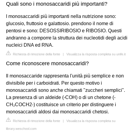
Quali sono i monosaccaridi più importanti?
I monosaccaridi più importanti nella nutrizione sono:
glucosio, fruttosio e galattosio. prendono il nome di
pentosi e sono: DESOSSIRIBOSIO e RIBOSIO. Questi
andranno a comporre la struttura dei nucleotidi degli acidi
nucleici DNA ed RNA.
Richiesta di rimozione della fonte
|
Visualizza la risposta completa su unife.it
Come riconoscere monosaccaridi?
Il monosaccaride rappresenta l'unità più semplice e non
divisibile per i carboidrati. Per questo motivo i
monosaccaridi sono anche chiamati "zuccheri semplici".
La presenza di un aldeide (-COH) o di un chetone (-
CH₂COCH2-) costituisce un criterio per distinguere i
monosaccaridi aldosi dai monosaccaridi chetosi.
Richiesta di rimozione della fonte
|
Visualizza la risposta completa su
library.weschool.com