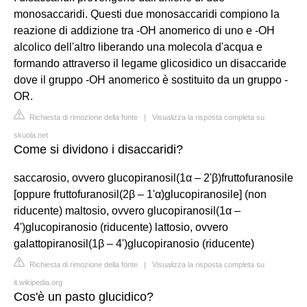
monosaccaridi. Questi due monosaccaridi compiono la
reazione di addizione tra -OH anomerico di uno e -OH
alcolico dell'altro liberando una molecola d'acqua e
formando attraverso il legame glicosidico un disaccaride
dove il gruppo -OH anomerico è sostituito da un gruppo -
OR.
Richiesta di rimozione della fonte
|
Visualizza la risposta completa su
skuola.net
Come si dividono i disaccaridi?
saccarosio, ovvero glucopiranosil(1α – 2'β)fruttofuranosile
[oppure fruttofuranosil(2β – 1'α)glucopiranosile] (non
riducente) maltosio, ovvero glucopiranosil(1α –
4')glucopiranosio (riducente) lattosio, ovvero
galattopiranosil(1β – 4')glucopiranosio (riducente)
Richiesta di rimozione della fonte
|
Visualizza la risposta completa su
it.wikipedia.org
Cos'è un pasto glucidico?