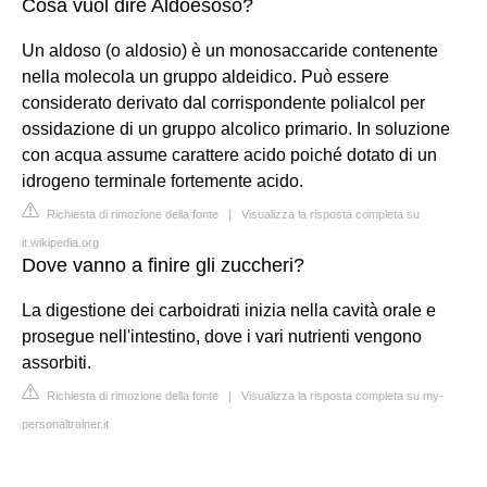
Cosa vuol dire Aldoesoso?
Un aldoso (o aldosio) è un monosaccaride contenente
nella molecola un gruppo aldeidico. Può essere
considerato derivato dal corrispondente polialcol per
ossidazione di un gruppo alcolico primario. In soluzione
con acqua assume carattere acido poiché dotato di un
idrogeno terminale fortemente acido.
Richiesta di rimozione della fonte
|
Visualizza la risposta completa su
it.wikipedia.org
Dove vanno a finire gli zuccheri?
La digestione dei carboidrati inizia nella cavità orale e
prosegue nell'intestino, dove i vari nutrienti vengono
assorbiti.
Richiesta di rimozione della fonte
|
Visualizza la risposta completa su my-
personaltrainer.it