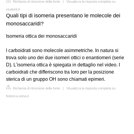
Richiesta di rimozione della fonte
|
Visualizza la risposta completa su
studenti.it
Quali tipi di isomeria presentano le molecole dei
monosaccaridi?
Isomeria ottica dei monosaccaridi
I carboidrati sono molecole asimmetriche. In natura si
trova solo uno dei due isomeri ottici o enantiomeri (serie
D). L'isomeria ottica è spiegata in dettaglio nel video. I
carboidrati che differiscono tra loro per la posizione
sterica di un gruppo OH sono chiamati epimeri.
Richiesta di rimozione della fonte
|
Visualizza la risposta completa su
federica.unina.it