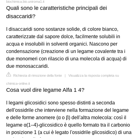
biochimica.bio.uniroma1.it
Quali sono le caratteristiche principali dei
disaccaridi?
I disaccaridi sono sostanze solide, di colore bianco,
caratterizzate dal sapore dolce, facilmente solubili in
acqua e insolubili in solventi organici. Nascono per
condensazione (creazione di un legame covalente tra i
due monomeri con rilascio di una molecola di acqua) di
due monosaccaridi.
Richiesta di rimozione della fonte
|
Visualizza la risposta completa su
chimica-online.it
Cosa vuol dire legame Alfa 1 4?
I legami glicosidici sono spesso distinti a seconda
dell'ossidrile che interviene nella formazione del legame
e delle forme anomere (α o β) dell'altra molecola: così il
legame α(1–4)-glicosidico è quello formato tra il carbonio
in posizione 1 (a cui è legato l'ossidrile glicosidico) di una