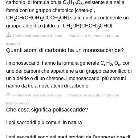
carbonio, di formula bruta C
H
O
, esistente sia nella
5
10
5
forma con un gruppo chetonico [cheto-p.,
CH
OH(CHOH)
COCH
OH] sia in quella contenente un
2
2
2
gruppo aldeidico [aldo-p., CH
OH(CHOH)
CHO].
2
3
Richiesta di rimozione della fonte
|
Visualizza la risposta completa su
treccani.it
Quanti atomi di carbonio ha un monosaccaride?
I monosaccaridi hanno la formula generale C
H
O
, con
n
2n
n
uno dei carboni che appartiene a un gruppo carbonilico di
un'aldeide o di un chetone. I monosaccaridi più comuni
hanno da tre a nove atomi di carbonio.
Richiesta di rimozione della fonte
|
Visualizza la risposta completa su
federica.unina.it
Che cosa significa polisaccaride?
I polisaccaridi più comuni in natura
I polisaccaridi sono polimeri prodotti dall'aggregazione di