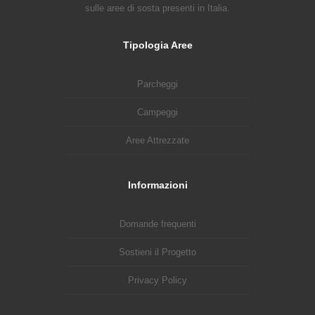
sulle aree di sosta presenti in Italia.
Tipologia Aree
Parcheggi
Campeggi
Aree Attrezzate
Informazioni
Domande frequenti
Sostieni il Progetto
Privacy Policy