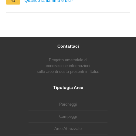
41
Quando la fiamma e blu?
Contattaci
Progetto amatoriale di
condivisione informazioni
sulle aree di sosta presenti in Italia.
Tipologia Aree
Parcheggi
Campeggi
Aree Attrezzate