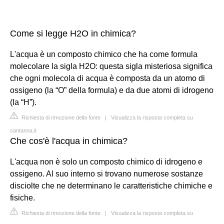
Come si legge H2O in chimica?
L'acqua è un composto chimico che ha come formula
molecolare la sigla H2O: questa sigla misteriosa significa
che ogni molecola di acqua è composta da un atomo di
ossigeno (la “O” della formula) e da due atomi di idrogeno
(la “H”).
Richiesta di rimozione della fonte
|
Visualizza la risposta completa su
santanna.it
Che cos'è l'acqua in chimica?
L'acqua non è solo un composto chimico di idrogeno e
ossigeno. Al suo interno si trovano numerose sostanze
disciolte che ne determinano le caratteristiche chimiche e
fisiche.
Richiesta di rimozione della fonte
|
Visualizza la risposta completa su