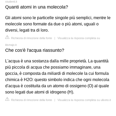
studenti.it
Quanti atomi in una molecola?
Gli atomi sono le particelle singole più semplici, mentre le
molecole sono formate da due o più atomi, uguali o
diversi, legati tra di loro.
Richiesta di rimozione della fonte
|
Visualizza la risposta completa su
itismajo.it
Che cos'è l'acqua riassunto?
L'acqua è una sostanza dalla mille proprietà. La quantità
più piccola di acqua che possiamo immaginare, una
goccia, è composta da miliardi di molecole la cui formula
chimica è H2O: questo simbolo indica che ogni molecola
d'acqua è costituita da un atomo di ossigeno (O) al quale
sono legati due atomi di idrogeno (H).
Richiesta di rimozione della fonte
|
Visualizza la risposta completa su uliveto.it