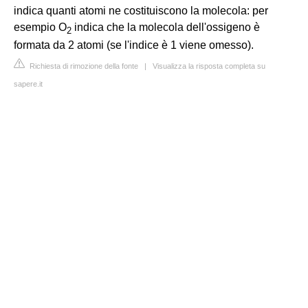
indica quanti atomi ne costituiscono la molecola: per
esempio O
indica che la molecola dell'ossigeno è
2
formata da 2 atomi (se l'indice è 1 viene omesso).
Richiesta di rimozione della fonte
|
Visualizza la risposta completa su
sapere.it