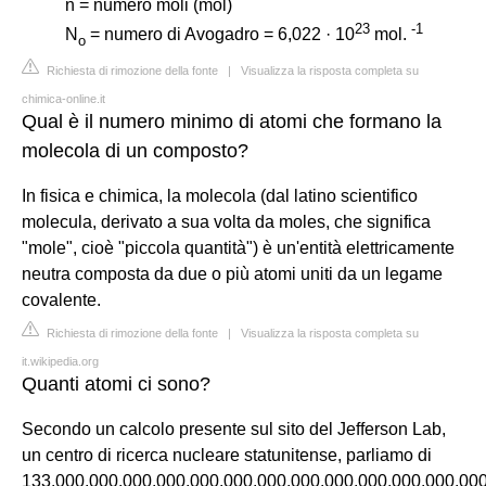
n = numero moli (mol)
23
-
1
N
= numero di Avogadro = 6,022 · 10
mol.
o
Richiesta di rimozione della fonte
|
Visualizza la risposta completa su
chimica-online.it
Qual è il numero minimo di atomi che formano la
molecola di un composto?
In fisica e chimica, la molecola (dal latino scientifico
molecula, derivato a sua volta da moles, che significa
"mole", cioè "piccola quantità") è un'entità elettricamente
neutra composta da due o più atomi uniti da un legame
covalente.
Richiesta di rimozione della fonte
|
Visualizza la risposta completa su
it.wikipedia.org
Quanti atomi ci sono?
Secondo un calcolo presente sul sito del Jefferson Lab,
un centro di ricerca nucleare statunitense, parliamo di
133.000.000.000.000.000.000.000.000.000.000.000.000.00