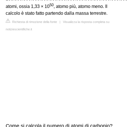
50
atomi, ossia 1,33 × 10
, atomo più, atomo meno. Il
calcolo è stato fatto partendo dalla massa terrestre.
Richiesta di rimozione della fonte
|
Visualizza la risposta completa su
notiziescientifiche.it
Come si calcola il numero di atomi di carbonio?