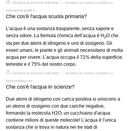
Richiesta di rimozione della fonte
|
Visualizza la risposta completa su
depuratoriacqualife.it
Che cos'è l'acqua scuola primaria?
L'acqua è una sostanza trasparente, senza sapore e
senza odore. La formula chimica dell'acqua è H
O che
2
sta per due atomi di idrogeno e uno di ossigeno. Gli
esseri umani, le piante e gli animali necessitano di molta
acqua per vivere. L'acqua occupa il 71% della superficie
terrestre e il 75% del nostro corpo.
Richiesta di rimozione della fonte
|
Visualizza la risposta completa su
istruzioneblog.com
Che cos'è l'acqua in scienze?
Due atomi di idrogeno con carica positiva si uniscono a
un atomo di ossigeno con due cariche negative,
formando la molecola H2O. un cucchiaino d'acqua
contiene milioni di queste molecole! L'acqua è l'unica
sostanza che si trova in natura nei tre stati di