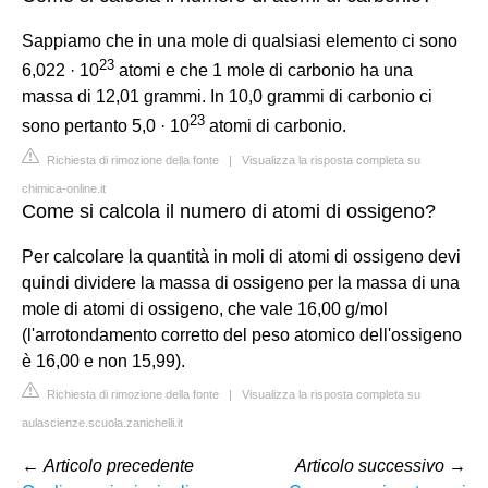
Sappiamo che in una mole di qualsiasi elemento ci sono
23
6,022 · 10
atomi e che 1 mole di carbonio ha una
massa di 12,01 grammi. In 10,0 grammi di carbonio ci
23
sono pertanto 5,0 · 10
atomi di carbonio.
Richiesta di rimozione della fonte
|
Visualizza la risposta completa su
chimica-online.it
Come si calcola il numero di atomi di ossigeno?
Per calcolare la quantità in moli di atomi di ossigeno devi
quindi dividere la massa di ossigeno per la massa di una
mole di atomi di ossigeno, che vale 16,00 g/mol
(l'arrotondamento corretto del peso atomico dell'ossigeno
è 16,00 e non 15,99).
Richiesta di rimozione della fonte
|
Visualizza la risposta completa su
aulascienze.scuola.zanichelli.it
←
Articolo precedente
Articolo successivo
→