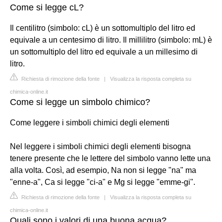
Come si legge cL?
Il centilitro (simbolo: cL) è un sottomultiplo del litro ed
equivale a un centesimo di litro. Il millilitro (simbolo: mL) è
un sottomultiplo del litro ed equivale a un millesimo di
litro.
Richiesta di rimozione della fonte
|
Visualizza la risposta completa su
chimica-online.it
Come si legge un simbolo chimico?
Come leggere i simboli chimici degli elementi
Nel leggere i simboli chimici degli elementi bisogna
tenere presente che le lettere del simbolo vanno lette una
alla volta. Così, ad esempio, Na non si legge "na" ma
"enne-a", Ca si legge "ci-a" e Mg si legge "emme-gi".
Richiesta di rimozione della fonte
|
Visualizza la risposta completa su
chimica-online.it
Quali sono i valori di una buona acqua?