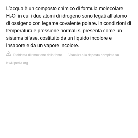
L'acqua è un composto chimico di formula molecolare
H₂O, in cui i due atomi di idrogeno sono legati all'atomo
di ossigeno con legame covalente polare. In condizioni di
temperatura e pressione normali si presenta come un
sistema bifase, costituito da un liquido incolore e
insapore e da un vapore incolore.
Richiesta di rimozione della fonte
|
Visualizza la risposta completa su
it.wikipedia.org