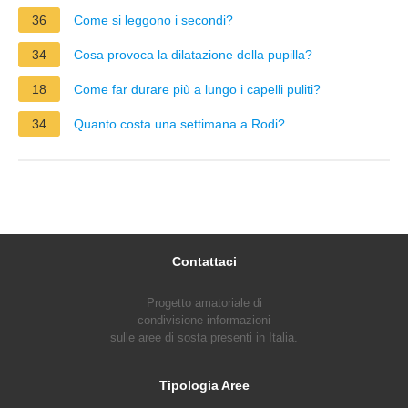
36
Come si leggono i secondi?
34
Cosa provoca la dilatazione della pupilla?
18
Come far durare più a lungo i capelli puliti?
34
Quanto costa una settimana a Rodi?
Contattaci
Progetto amatoriale di
condivisione informazioni
sulle aree di sosta presenti in Italia.
Tipologia Aree