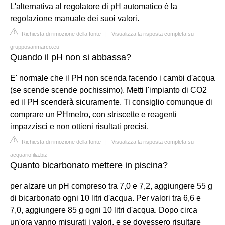
L'alternativa al regolatore di pH automatico è la
regolazione manuale dei suoi valori.
Richiesta di rimozione della fonte
|
Visualizza la risposta completa su
grupposanmarco.eu
Quando il pH non si abbassa?
E' normale che il PH non scenda facendo i cambi d'acqua
(se scende scende pochissimo). Metti l'impianto di CO2
ed il PH scenderà sicuramente. Ti consiglio comunque di
comprare un PHmetro, con striscette e reagenti
impazzisci e non ottieni risultati precisi.
Richiesta di rimozione della fonte
|
Visualizza la risposta completa su
acquariofilia.biz
Quanto bicarbonato mettere in piscina?
per alzare un pH compreso tra 7,0 e 7,2, aggiungere 55 g
di bicarbonato ogni 10 litri d'acqua. Per valori tra 6,6 e
7,0, aggiungere 85 g ogni 10 litri d'acqua. Dopo circa
un'ora vanno misurati i valori, e se dovessero risultare