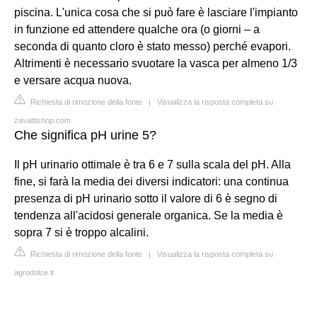
piscina. L'unica cosa che si può fare è lasciare l'impianto
in funzione ed attendere qualche ora (o giorni – a
seconda di quanto cloro è stato messo) perché evapori.
Altrimenti è necessario svuotare la vasca per almeno 1/3
e versare acqua nuova.
Richiesta di rimozione della fonte
|
Visualizza la risposta completa su
zavattishop.com
Che significa pH urine 5?
Il pH urinario ottimale è tra 6 e 7 sulla scala del pH. Alla
fine, si farà la media dei diversi indicatori: una continua
presenza di pH urinario sotto il valore di 6 è segno di
tendenza all'acidosi generale organica. Se la media è
sopra 7 si è troppo alcalini.
Richiesta di rimozione della fonte
|
Visualizza la risposta completa su
agrodolce.it