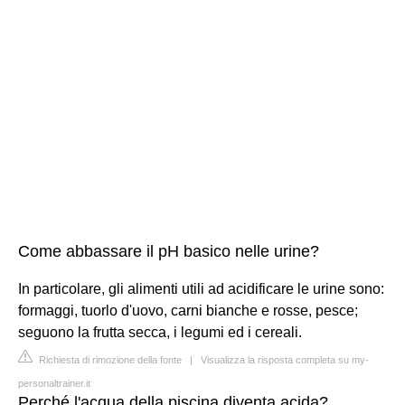
Come abbassare il pH basico nelle urine?
In particolare, gli alimenti utili ad acidificare le urine sono:
formaggi, tuorlo d'uovo, carni bianche e rosse, pesce;
seguono la frutta secca, i legumi ed i cereali.
Richiesta di rimozione della fonte
|
Visualizza la risposta completa su my-
personaltrainer.it
Perché l'acqua della piscina diventa acida?