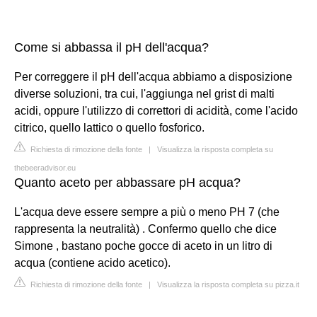
Come si abbassa il pH dell'acqua?
Per correggere il pH dell'acqua abbiamo a disposizione
diverse soluzioni, tra cui, l'aggiunga nel grist di malti
acidi, oppure l'utilizzo di correttori di acidità, come l'acido
citrico, quello lattico o quello fosforico.
Richiesta di rimozione della fonte
|
Visualizza la risposta completa su
thebeeradvisor.eu
Quanto aceto per abbassare pH acqua?
L'acqua deve essere sempre a più o meno PH 7 (che
rappresenta la neutralità) . Confermo quello che dice
Simone , bastano poche gocce di aceto in un litro di
acqua (contiene acido acetico).
Richiesta di rimozione della fonte
|
Visualizza la risposta completa su pizza.it