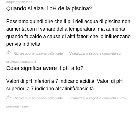
acquaspecialist.it
Quando si alza il pH della piscina?
Possiamo quindi dire che il pH dell'acqua di piscina non
aumenta con il variare della temperatura, ma aumenta
quando fa caldo a causa di altri fattori che lo influenzano
per via indiretta.
Richiesta di rimozione della fonte
|
Visualizza la risposta completa su
professioneacqua.it
Cosa significa avere il pH alto?
Valori di pH inferiori a 7 indicano acidità; Valori di pH
superiori a 7 indicano alcalinità/basicità.
Richiesta di rimozione della fonte
|
Visualizza la risposta completa su my-
personaltrainer.it