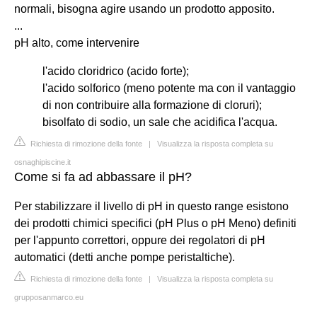
normali, bisogna agire usando un prodotto apposito.
...
pH alto, come intervenire
l'acido cloridrico (acido forte);
l'acido solforico (meno potente ma con il vantaggio
di non contribuire alla formazione di cloruri);
bisolfato di sodio, un sale che acidifica l'acqua.
Richiesta di rimozione della fonte
|
Visualizza la risposta completa su
osnaghipiscine.it
Come si fa ad abbassare il pH?
Per stabilizzare il livello di pH in questo range esistono
dei prodotti chimici specifici (pH Plus o pH Meno) definiti
per l'appunto correttori, oppure dei regolatori di pH
automatici (detti anche pompe peristaltiche).
Richiesta di rimozione della fonte
|
Visualizza la risposta completa su
grupposanmarco.eu