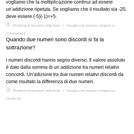
vogliamo che la moltiplicazione continui ad essere
un'addizione ripetuta. Se vogliamo che il risultato sia -20,
deve essere (-5)(-1)=+5.
Richiesta di rimozione della fonte
|
Visualizza la risposta completa su
sciencecue.it
Quando due numeri sono discordi si fa la
sottrazione?
I numeri discordi hanno segno diverso. Il valore assoluto
è dato dalla somma di un addizione tra numeri relativi
concordi. Un'adizione tra due numeri relativi discordi da
come risultato la differenza di due numeri.
Richiesta di rimozione della fonte
|
Visualizza la risposta completa su
skuola.net