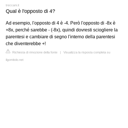
treccani.it
Qual è l'opposto di 4?
Ad esempio, l'opposto di 4 è -4. Però l'opposto di -8x è
+8x, perché sarebbe - (-8x), quindi dovresti sciogliere la
parentesi e cambiare di segno l'interno della parentesi
che diventerebbe +!
Richiesta di rimozione della fonte
|
Visualizza la risposta completa su
ilgomitolo.net