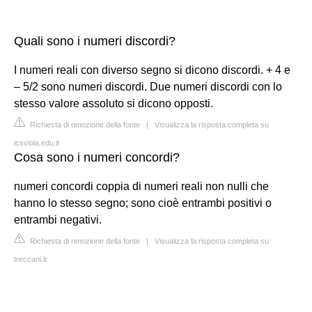
Quali sono i numeri discordi?
I numeri reali con diverso segno si dicono discordi. + 4 e
– 5/2 sono numeri discordi. Due numeri discordi con lo
stesso valore assoluto si dicono opposti.
Richiesta di rimozione della fonte
|
Visualizza la risposta completa su
icsviola.edu.it
Cosa sono i numeri concordi?
numeri concordi coppia di numeri reali non nulli che
hanno lo stesso segno; sono cioè entrambi positivi o
entrambi negativi.
Richiesta di rimozione della fonte
|
Visualizza la risposta completa su
treccani.it