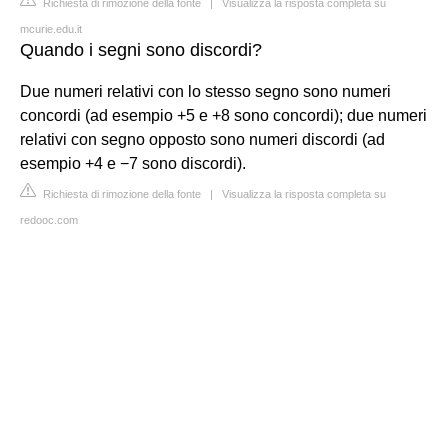
Richiesta di rimozione della fonte
|
Visualizza la risposta completa su
mcurie.edu.it
Quando i segni sono discordi?
Due numeri relativi con lo stesso segno sono numeri
concordi (ad esempio +5 e +8 sono concordi); due numeri
relativi con segno opposto sono numeri discordi (ad
esempio +4 e −7 sono discordi).
Richiesta di rimozione della fonte
|
Visualizza la risposta completa su
redooc.com