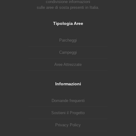
condivisione informazioni
sulle aree di sosta presenti in Italia.
Tipologia Aree
Parcheggi
Campeggi
Aree Attrezzate
Informazioni
Domande frequenti
Sostieni il Progetto
Privacy Policy