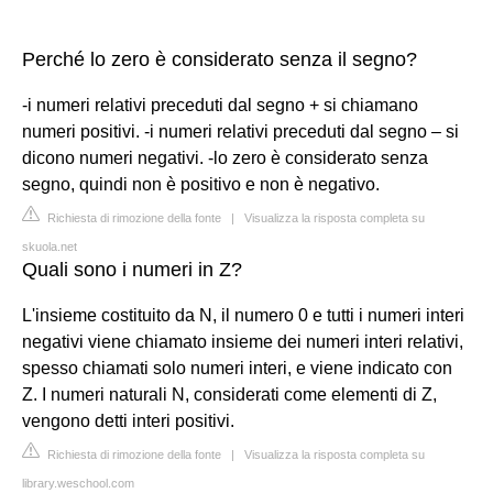
Perché lo zero è considerato senza il segno?
-i numeri relativi preceduti dal segno + si chiamano
numeri positivi. -i numeri relativi preceduti dal segno – si
dicono numeri negativi. -lo zero è considerato senza
segno, quindi non è positivo e non è negativo.
Richiesta di rimozione della fonte
|
Visualizza la risposta completa su
skuola.net
Quali sono i numeri in Z?
L'insieme costituito da N, il numero 0 e tutti i numeri interi
negativi viene chiamato insieme dei numeri interi relativi,
spesso chiamati solo numeri interi, e viene indicato con
Z. I numeri naturali N, considerati come elementi di Z,
vengono detti interi positivi.
Richiesta di rimozione della fonte
|
Visualizza la risposta completa su
library.weschool.com