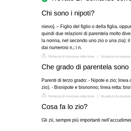
Chi sono i nipoti?
nievo]. – Figlio del figlio o della figlia, op
quindi due relazioni di parentela molto div
la nonna, nel secondo uno zio o una zia): 
dai numerosi n.; i n.
Richiesta di rimozione della fonte
|
Visualizza la risposta
Che grado di parentela sono g
Parenti di terzo grado: - Nipote e zio; linea
zio). - Bisnipote e bisnonno; linea retta: b
Richiesta di rimozione della fonte
|
Visualizza la rispost
Cosa fa lo zio?
Gli zii, sempre più importanti nell'accudimen