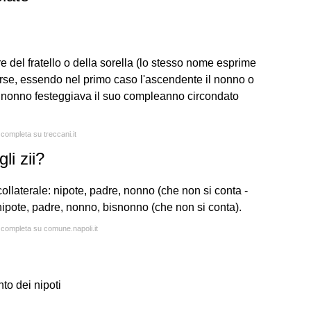
pure del fratello o della sorella (lo stesso nome esprime
erse, essendo nel primo caso l'ascendente il nonno o
il nonno festeggiava il suo compleanno circondato
 completa su treccani.it
li zii?
 collaterale: nipote, padre, nonno (che non si conta -
isnipote, padre, nonno, bisnonno (che non si conta).
a completa su comune.napoli.it
to dei nipoti