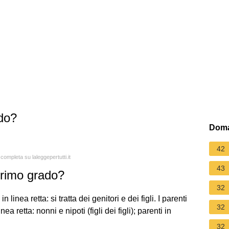
ado?
Doma
.
42
 completa su laleggepertutti.it
43
 primo grado?
32
linea retta: si tratta dei genitori e dei figli. I parenti
32
a retta: nonni e nipoti (figli dei figli); parenti in
32