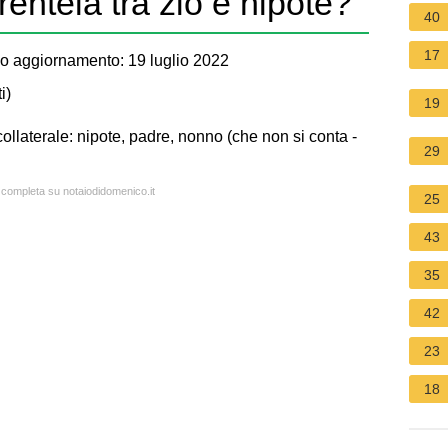
rentela tra zio e nipote?
40
17
o aggiornamento: 19 luglio 2022
i
)
19
 collaterale: nipote, padre, nonno (che non si conta -
29
a completa su notaiodidomenico.it
25
43
35
42
23
18