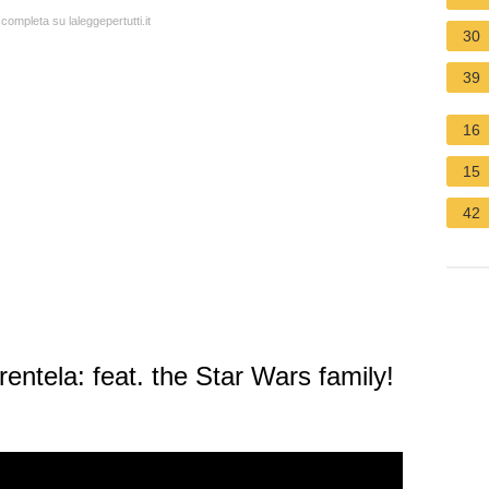
 completa su laleggepertutti.it
30
39
16
15
42
rentela: feat. the Star Wars family!