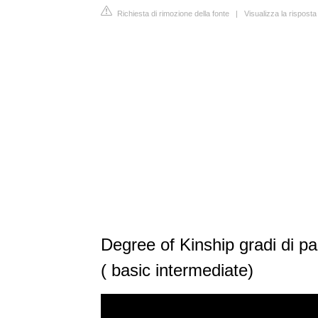
Richiesta di rimozione della fonte
|
Visualizza la risposta
Degree of Kinship gradi di pa
( basic intermediate)