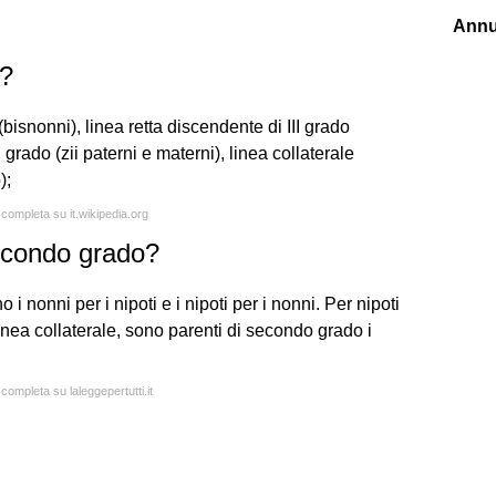
Annu
o?
 (bisnonni), linea retta discendente di III grado
I grado (zii paterni e materni), linea collaterale
);
 completa su it.wikipedia.org
secondo grado?
 i nonni per i nipoti e i nipoti per i nonni. Per nipoti
n linea collaterale, sono parenti di secondo grado i
 completa su laleggepertutti.it