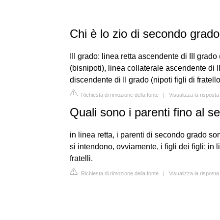
Chi è lo zio di secondo grad
III grado: linea retta ascendente di III grado
(bisnipoti), linea collaterale ascendente di I
discendente di II grado (nipoti figli di fratello
Richiesta di rimozione della fonte
|
Visualizza la risposta
Quali sono i parenti fino al 
in linea retta, i parenti di secondo grado sono
si intendono, ovviamente, i figli dei figli; i
fratelli.
Richiesta di rimozione della fonte
|
Visualizza la risposta