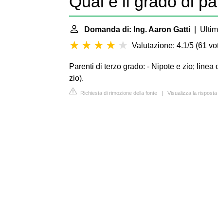
Qual è il grado di pa
Domanda di: Ing. Aaron Gatti
| Ultim
Valutazione: 4.1/5
(
61 vot
Parenti di terzo grado: - Nipote e zio; linea
zio).
Richiesta di rimozione della fonte
|
Visualizza la rispost