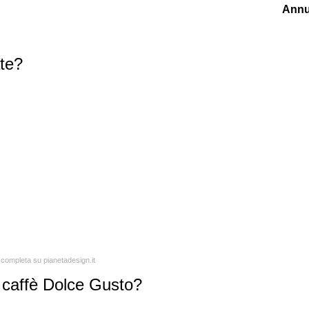
Annu
ate?
a completa su pianetadesign.it
l caffè Dolce Gusto?