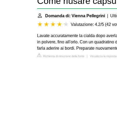
Come riusare capsul
Domanda di: Vienna Pellegrini
| Ulti
Valutazione: 4.2/5
(
42 vot
Lavate accuratamente la cialda dopo averla 
in polvere, fino all'orlo. Con un quadratino d
farla aderire ai bordi. Preparate nuovamente 
Richiesta di rimozione della fonte
|
Visualizza la rispost