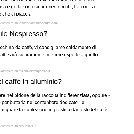
usa e getta sono sicuramente molti, fra cui: La
fè che ci piaccia.
a completa su labottegadelbuoncaffe.com
ule Nespresso?
acchina da caffè, vi consigliamo caldamente di
fatti sarà sicuramente inferiore rispetto a quello
a completa su millennialsmagazine.it
l caffè in alluminio?
e nel bidone della raccolta indifferenziata, oppure -
 per buttarla nel contenitore dedicato - è
iacquare la confezione in plastica dai resti del caffè
 completa su repubblica.it