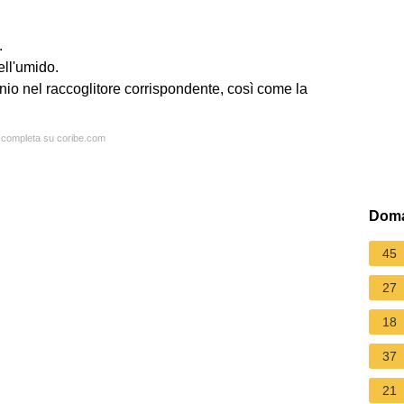
.
ell'umido.
inio nel raccoglitore corrispondente, così come la
a completa su coribe.com
Doma
45
27
18
37
21