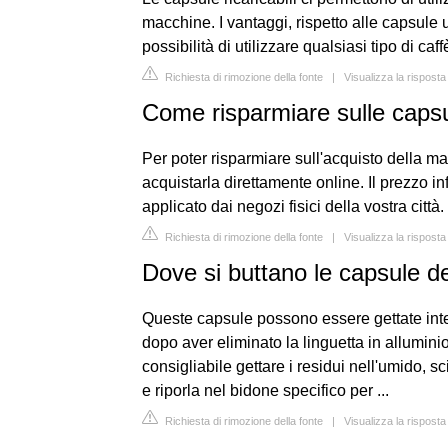
macchine. I vantaggi, rispetto alle capsule 
possibilità di utilizzare qualsiasi tipo di caf
Richiesta di rimozione della fonte
|
Visualizza la rispost
Come risparmiare sulle caps
Per poter risparmiare sull'acquisto della m
acquistarla direttamente online. Il prezzo in
applicato dai negozi fisici della vostra città.
Richiesta di rimozione della fonte
|
Visualizza la rispost
Dove si buttano le capsule de
Queste capsule possono essere gettate inter
dopo aver eliminato la linguetta in alluminio
consigliabile gettare i residui nell'umido, sc
e riporla nel bidone specifico per ...
Richiesta di rimozione della fonte
|
Visualizza la risposta