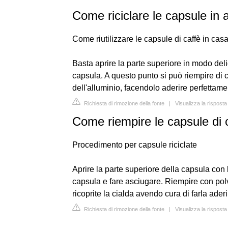
Come riciclare le capsule in 
Come riutilizzare le capsule di caffè in cas
Basta aprire la parte superiore in modo del
capsula. A questo punto si può riempire di ca
dell'alluminio, facendolo aderire perfettame
Richiesta di rimozione della fonte
|
Visualizza la rispost
Come riempire le capsule di 
Procedimento per capsule riciclate
Aprire la parte superiore della capsula con l
capsula e fare asciugare. Riempire con polver
ricoprite la cialda avendo cura di farla aderi
Richiesta di rimozione della fonte
|
Visualizza la rispost