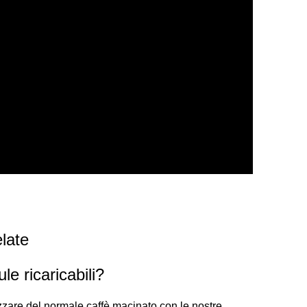
late
e ricaricabili?
lizzare del normale caffè macinato con le nostre