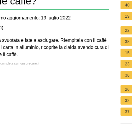
e caffè?
40
19
mo aggiornamento: 19 luglio 2022
i
)
22
svuotata e fatela asciugare. Riempitela con il caffè
38
i carta in alluminio, ricoprite la cialda avendo cura di
15
il caffè.
a completa su nonsprecare.it
23
38
26
32
37