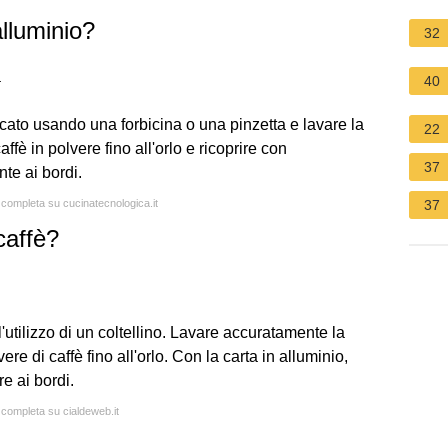
alluminio?
32
a
40
icato usando una forbicina o una pinzetta e lavare la
22
ffè in polvere fino all'orlo e ricoprire con
37
nte ai bordi.
a completa su cucinatecnologica.it
37
caffè?
'utilizzo di un coltellino. Lavare accuratamente la
e di caffè fino all'orlo. Con la carta in alluminio,
re ai bordi.
a completa su cialdeweb.it