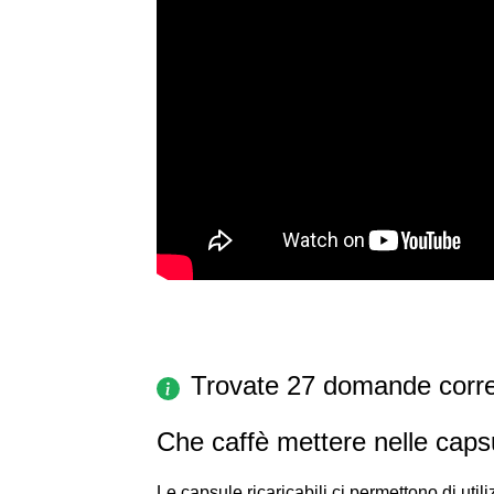
Trovate 27 domande corre
Che caffè mettere nelle capsul
Le capsule ricaricabili ci permettono di uti