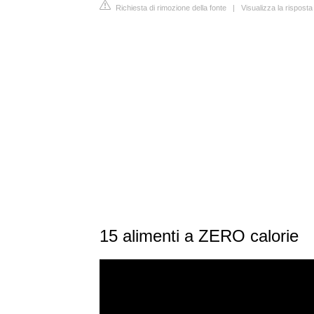
Richiesta di rimozione della fonte
|
Visualizza la rispost
15 alimenti a ZERO calorie