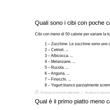
Quali sono i cibi con poche c
Cibi con meno di 50 calorie per variare la t
1 – Zucchine. Le zucchine sono uno dei 
2 – Cetrioli. ...
3 – Albicocca. ...
4 – Melanzane. ...
5 – Rucola. ...
6 – Anguria. ...
7 – Finocchi. ...
8 – Yogurt bianco parzialmente screm
Richiesta di rimozione della fonte
|
Visualizza la rispost
Qual è il primo piatto meno c