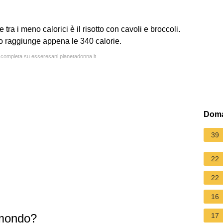
e tra i meno calorici è il risotto con cavoli e broccoli.
to raggiunge appena le 340 calorie.
a completa su esseresani.pianetadonna.it
Doma
39
22
22
16
l mondo?
17