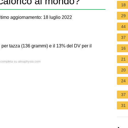
 calorico al mondo?
18
29
timo aggiornamento: 18 luglio 2022
44
37
 per tazza (136 grammi) e il 13% del DV per il
16
21
ta completa su almaphysio.com
20
24
37
31