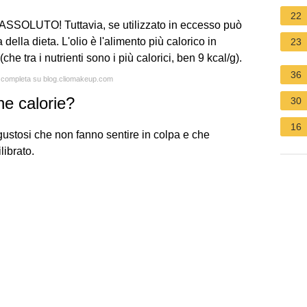
22
OLUTO! Tuttavia, se utilizzato in eccesso può
della dieta. L'olio è l'alimento più calorico in
23
he tra i nutrienti sono i più calorici, ben 9 kcal/g).
36
ta completa su blog.cliomakeup.com
e calorie?
30
16
gustosi che non fanno sentire in colpa e che
ibrato.