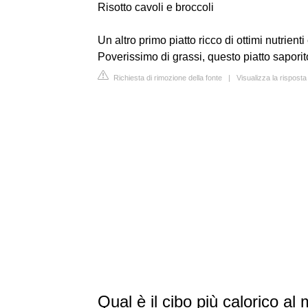
Risotto cavoli e broccoli
Un altro primo piatto ricco di ottimi nutrienti 
Poverissimo di grassi, questo piatto sapori
Richiesta di rimozione della fonte
|
Visualizza la rispost
Qual è il cibo più calorico a