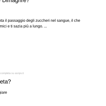
e Dimagrire?
nta il passaggio degli zuccheri nel sangue, il che
ci e ti sazia più a lungo. ...
a completa su asnpv.it
ieta?
giare