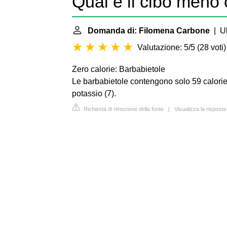
Qual è il cibo meno
Domanda di: Filomena Carbone
| Ul
Valutazione: 5/5
(
28 voti
)
Zero calorie: Barbabietole
Le barbabietole contengono solo 59 calorie
potassio (7).
Richiesta di rimozione della fonte
|
Visualizza la rispos