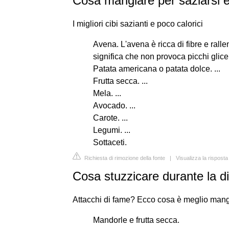
Cosa mangiare per saziarsi 
I migliori cibi sazianti e poco calorici
Avena. L'avena è ricca di fibre e ralle
significa che non provoca picchi glicemi
Patata americana o patata dolce. ...
Frutta secca. ...
Mela. ...
Avocado. ...
Carote. ...
Legumi. ...
Sottaceti.
Richiesta di rimozione della fonte
|
Visualizza la rispost
Cosa stuzzicare durante la d
Attacchi di fame? Ecco cosa è meglio man
Mandorle e frutta secca.