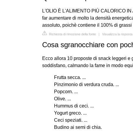
L'OLIO È L'ALIMENTO PIÙ CALORICO IN ASS
far aumentare di molto la densità energetica 
assoluto, poichè contiene il 100% di grassi (c
Richiesta di rimozione della fonte
|
Visualizza la rispos
Cosa sgranocchiare con poch
Ecco allora 10 proposte di snack leggeri e 
soddisfano, calmando la fame in modo equil
Frutta secca. ...
Pinzimonio di verdura cruda. ...
Popcorn. ...
Olive. ...
Hummus di ceci. ...
Yogurt greco. ...
Ceci speziati. ...
Budino ai semi di chia.