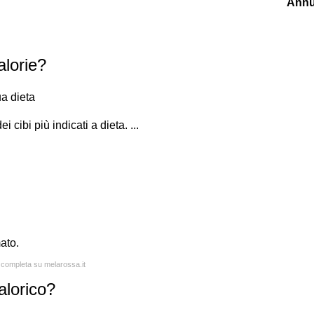
Annu
alorie?
ua dieta
cibi più indicati a dieta. ...
ato.
a completa su melarossa.it
alorico?