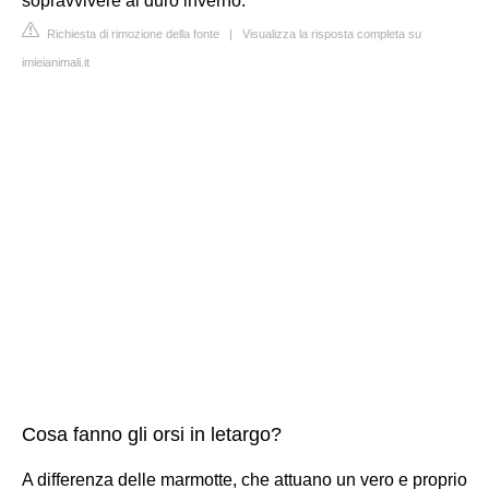
sopravvivere al duro inverno.
Richiesta di rimozione della fonte
|
Visualizza la risposta completa su
imieianimali.it
Cosa fanno gli orsi in letargo?
A differenza delle marmotte, che attuano un vero e proprio