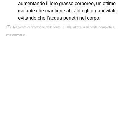
aumentando il loro grasso corporeo, un ottimo
isolante che mantiene al caldo gli organi vitali,
evitando che l'acqua penetri nel corpo.
Richiesta di rimozione della fonte
|
Visualizza la risposta completa su
imieianimali.it