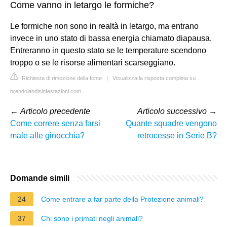
Come vanno in letargo le formiche?
Le formiche non sono in realtà in letargo, ma entrano
invece in uno stato di bassa energia chiamato diapausa.
Entreranno in questo stato se le temperature scendono
troppo o se le risorse alimentari scarseggiano.
Richiesta di rimozione della fonte
|
Visualizza la risposta completa su
brendolandisinfestazioni.com
←
Articolo precedente
Articolo successivo
→
Come correre senza farsi
Quante squadre vengono
male alle ginocchia?
retrocesse in Serie B?
Domande simili
24
Come entrare a far parte della Protezione animali?
37
Chi sono i primati negli animali?