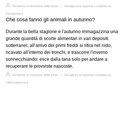
Richiesta di rimozione della fonte
|
Visualizza la risposta completa su
focusjunior.it
Che cosa fanno gli animali in autunno?
Durante la bella stagione e l'autunno immagazzina una
grande quantità di scorte alimentari in vari depositi
sotterranei; all'arrivo dei primi freddi si ritira nel nido,
ricavato all'interno dei tronchi, e trascorre l'inverno
sonnecchiando: esce dalla tana solo per andare a
recuperare le provviste nascoste.
Richiesta di rimozione della fonte
|
Visualizza la risposta completa su
milleunadonna.it