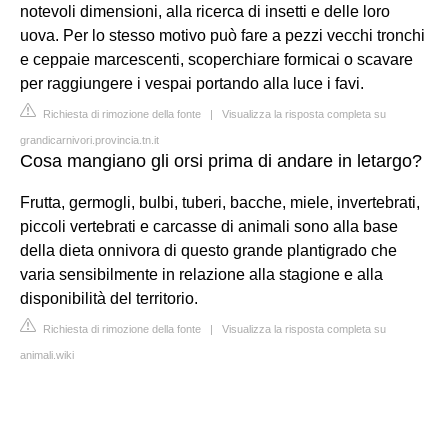
notevoli dimensioni, alla ricerca di insetti e delle loro
uova. Per lo stesso motivo può fare a pezzi vecchi tronchi
e ceppaie marcescenti, scoperchiare formicai o scavare
per raggiungere i vespai portando alla luce i favi.
Richiesta di rimozione della fonte
|
Visualizza la risposta completa su
grandicarnivori.provincia.tn.it
Cosa mangiano gli orsi prima di andare in letargo?
Frutta, germogli, bulbi, tuberi, bacche, miele, invertebrati,
piccoli vertebrati e carcasse di animali sono alla base
della dieta onnivora di questo grande plantigrado che
varia sensibilmente in relazione alla stagione e alla
disponibilità del territorio.
Richiesta di rimozione della fonte
|
Visualizza la risposta completa su
animali.wiki