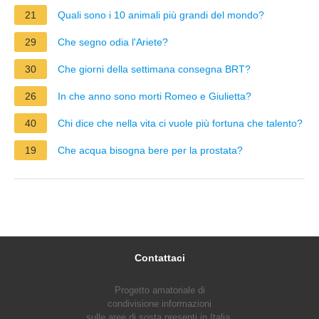
21
Quali sono i 10 animali più grandi del mondo?
29
Che segno odia l'Ariete?
30
Che giorni della settimana consegna BRT?
26
In che anno sono morti Romeo e Giulietta?
40
Chi dice che nella vita ci vuole più fortuna che talento?
19
Che acqua bisogna bere per la prostata?
Contattaci
Progetto amatoriale di
condivisione informazioni
sulle aree di sosta presenti in Italia.