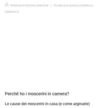
Richiesta di rimozione della fonte
|
Visualizza la risposta completa su
tuttogreen.it
Perché ho i moscerini in camera?
Le cause dei moscerini in casa (e come arginarle)