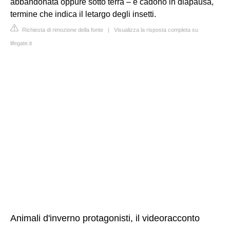
abbandonata oppure sotto terra – e cadono in diapausa,
termine che indica il letargo degli insetti.
Richiesta di rimozione della fonte
|
Visualizza la risposta completa su
lifegate.it
Animali d'inverno protagonisti, il videoracconto