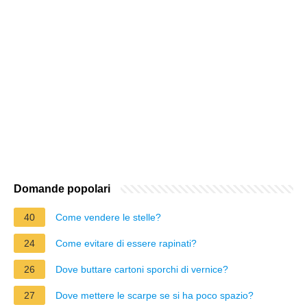
Domande popolari
40
Come vendere le stelle?
24
Come evitare di essere rapinati?
26
Dove buttare cartoni sporchi di vernice?
27
Dove mettere le scarpe se si ha poco spazio?