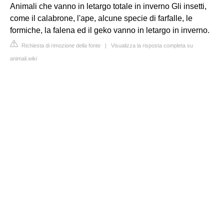
Animali che vanno in letargo totale in inverno Gli insetti,
come il calabrone, l'ape, alcune specie di farfalle, le
formiche, la falena ed il geko vanno in letargo in inverno.
Richiesta di rimozione della fonte
|
Visualizza la risposta completa su
animali.wiki