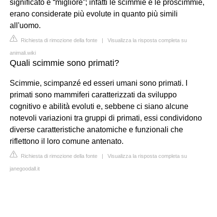
significato è “migliore”; infatti le scimmie e le proscimmie,
erano considerate più evolute in quanto più simili
all'uomo.
Richiesta di rimozione della fonte
|
Visualizza la risposta completa su
animali.wiki
Quali scimmie sono primati?
Scimmie, scimpanzé ed esseri umani sono primati. I
primati sono mammiferi caratterizzati da sviluppo
cognitivo e abilità evoluti e, sebbene ci siano alcune
notevoli variazioni tra gruppi di primati, essi condividono
diverse caratteristiche anatomiche e funzionali che
riflettono il loro comune antenato.
Richiesta di rimozione della fonte
|
Visualizza la risposta completa su
janegoodall.it