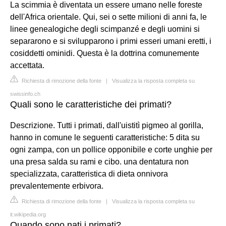
La scimmia è diventata un essere umano nelle foreste
dell'Africa orientale. Qui, sei o sette milioni di anni fa, le
linee genealogiche degli scimpanzé e degli uomini si
separarono e si svilupparono i primi esseri umani eretti, i
cosiddetti ominidi. Questa è la dottrina comunemente
accettata.
Richiesta di rimozione della fonte
|
Visualizza la risposta completa su
swissinfo.ch
Quali sono le caratteristiche dei primati?
Descrizione. Tutti i primati, dall'uistitì pigmeo al gorilla,
hanno in comune le seguenti caratteristiche: 5 dita su
ogni zampa, con un pollice opponibile e corte unghie per
una presa salda su rami e cibo. una dentatura non
specializzata, caratteristica di dieta onnivora
prevalentemente erbivora.
Richiesta di rimozione della fonte
|
Visualizza la risposta completa su
it.wikipedia.org
Quando sono nati i primati?