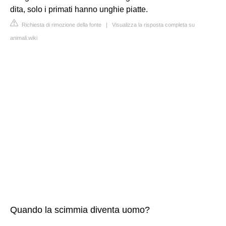
dita, solo i primati hanno unghie piatte.
Richiesta di rimozione della fonte
|
Visualizza la risposta completa su
animali.wiki
Quando la scimmia diventa uomo?