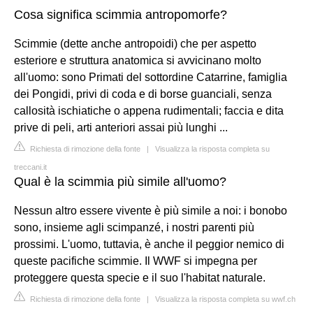
Cosa significa scimmia antropomorfe?
Scimmie (dette anche antropoidi) che per aspetto
esteriore e struttura anatomica si avvicinano molto
all'uomo: sono Primati del sottordine Catarrine, famiglia
dei Pongidi, privi di coda e di borse guanciali, senza
callosità ischiatiche o appena rudimentali; faccia e dita
prive di peli, arti anteriori assai più lunghi ...
Richiesta di rimozione della fonte
|
Visualizza la risposta completa su
treccani.it
Qual è la scimmia più simile all'uomo?
Nessun altro essere vivente è più simile a noi: i bonobo
sono, insieme agli scimpanzé, i nostri parenti più
prossimi. L'uomo, tuttavia, è anche il peggior nemico di
queste pacifiche scimmie. Il WWF si impegna per
proteggere questa specie e il suo l'habitat naturale.
Richiesta di rimozione della fonte
|
Visualizza la risposta completa su wwf.ch