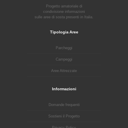
Progetto amatoriale di
condivisione informazioni
sulle aree di sosta presenti in Italia.
Tipologia Aree
Parcheggi
Campeggi
Aree Attrezzate
Informazioni
Domande frequenti
Sostieni il Progetto
Privacy Policy