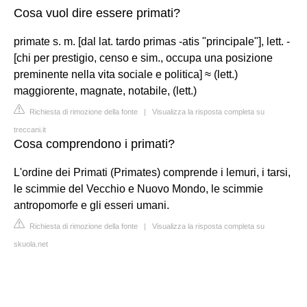
Cosa vuol dire essere primati?
primate s. m. [dal lat. tardo primas -atis "principale"], lett. -
[chi per prestigio, censo e sim., occupa una posizione
preminente nella vita sociale e politica] ≈ (lett.)
maggiorente, magnate, notabile, (lett.)
Richiesta di rimozione della fonte
|
Visualizza la risposta completa su
treccani.it
Cosa comprendono i primati?
L'ordine dei Primati (Primates) comprende i lemuri, i tarsi,
le scimmie del Vecchio e Nuovo Mondo, le scimmie
antropomorfe e gli esseri umani.
Richiesta di rimozione della fonte
|
Visualizza la risposta completa su
skuola.net