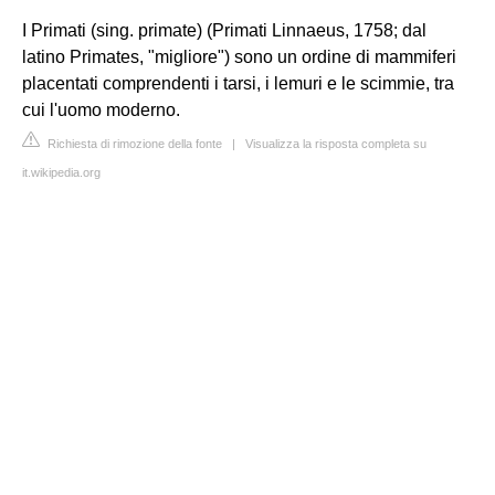
I Primati (sing. primate) (Primati Linnaeus, 1758; dal
latino Primates, "migliore") sono un ordine di mammiferi
placentati comprendenti i tarsi, i lemuri e le scimmie, tra
cui l'uomo moderno.
Richiesta di rimozione della fonte
|
Visualizza la risposta completa su
it.wikipedia.org