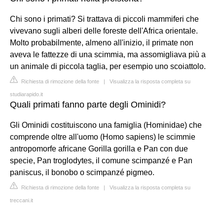
Chi sono i primati? Si trattava di piccoli mammiferi che
vivevano sugli alberi delle foreste dell'Africa orientale.
Molto probabilmente, almeno all'inizio, il primate non
aveva le fattezze di una scimmia, ma assomigliava più a
un animale di piccola taglia, per esempio uno scoiattolo.
Richiesta di rimozione della fonte
|
Visualizza la risposta completa su
studiarapido.it
Quali primati fanno parte degli Ominidi?
Gli Ominidi costituiscono una famiglia (Hominidae) che
comprende oltre all'uomo (Homo sapiens) le scimmie
antropomorfe africane Gorilla gorilla e Pan con due
specie, Pan troglodytes, il comune scimpanzé e Pan
paniscus, il bonobo o scimpanzé pigmeo.
Richiesta di rimozione della fonte
|
Visualizza la risposta completa su
treccani.it