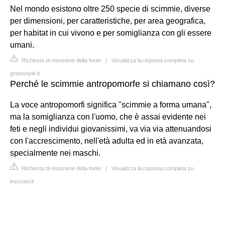
Nel mondo esistono oltre 250 specie di scimmie, diverse
per dimensioni, per caratteristiche, per area geografica,
per habitat in cui vivono e per somiglianza con gli essere
umani.
Richiesta di rimozione della fonte
|
Visualizza la risposta completa su
greenstyle.it
Perché le scimmie antropomorfe si chiamano così?
La voce antropomorfi significa "scimmie a forma umana",
ma la somiglianza con l'uomo, che è assai evidente nei
feti e negli individui giovanissimi, va via via attenuandosi
con l'accrescimento, nell'età adulta ed in età avanzata,
specialmente nei maschi.
Richiesta di rimozione della fonte
|
Visualizza la risposta completa su
treccani.it