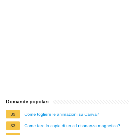
Domande popolari
39
Come togliere le animazioni su Canva?
33
Come fare la copia di un cd risonanza magnetica?