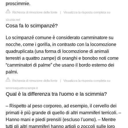
proscimmie.
Richiesta di rimozione della fonte
|
Visualizza la risposta completa su
skuola.net
Cosa fa lo scimpanzé?
Lo scimpanzé comune è considerato camminatore su
nocche, come i gorilla, in contrasto con la locomozione
quadruplicata (una forma di locomozione di animali
terrestri a quattro zampe) di oranghi e bonobo noti come
“camminatori di palme” che usano il bordo esterno dei
palmi.
Richiesta di rimozione della fonte
|
Visualizza la risposta completa su
amoreaquattrozampe.it
Qual è la differenza tra l'uomo e la scimmia?
– Rispetto al peso corporeo, ad esempio, il cervello dei
primati è più grande di quello di altri mammiferi terricoli. –
Hanno mani e piedi prensili (escluso l'uomo). – Mentre
tutti gli altri mammiferi hanno artigli o zoccoli sulle loro