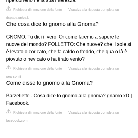
ripercorrerlo nella sua interezza.
Richiesta di rimozione della fonte
|
Visualizza la risposta completa su
dspace.unive.it
Che cosa dice lo gnomo alla Gnoma?
GNOMO: Tu dici il vero. Or come faremo a sapere le
nuove del mondo? FOLLETTO: Che nuove? che il sole si
è levato o coricato, che fa caldo o freddo, che qua o là è
piovuto o nevicato o ha tirato vento?
Richiesta di rimozione della fonte
|
Visualizza la risposta completa su
pearson.it
Come disse lo gnomo alla Gnoma?
Barzellette - Cosa dice lo gnomo alla gnoma? gnamo xD |
Facebook.
Richiesta di rimozione della fonte
|
Visualizza la risposta completa su
facebook.com