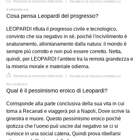
Richiesta di rimozione della fonte
|
Visualizza la risposta completa su
it.wikipedia.org
Cosa pensa Leopardi del progresso?
LEOPARDI rifiuta il progresso civile e tecnologico,
convinto che sia negativo in sé, poiché l'incivilimento è
snaturamento, allontanamento dalla natura: il mondo è
sempre più corrotto e non può essere corretto. Netta,
quindi, per LEOPARDI l'antitesi tra la remota grandezza e
la miseria morale e materiale odierna.
Richiesta di rimozione della fonte
|
Visualizza la risposta completa su
doc.studenti.it
Qual è il pessimismo eroico di Leopardi?
Corrisponde alla parte conclusiva della sua vita in cui
torna a Recanati e viaggerà poi a Napoli, Dove scrive la
ginestra e muore. Questo pessimismo eroico poiché
ipotizza che l'uomo può uscire dal negativo se ci si
riunisce in una social catena, Quindi prova ribellarsi