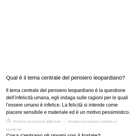
Qual è il tema centrale del pensiero leopardiano?
Il tema centrale del pensiero leopardiano è la questione
dell'infelicità umana, egli indaga sulle ragioni per le quali
l'essere umano è infelice. La felicità si intende come
piacere sensibile e materiale ed è un motivo pessimistico.
Richiesta di rimozione della fonte
|
Visualizza la risposta completa su
skuola.net
Cosa c'entrano gli gnomi con il Natale?