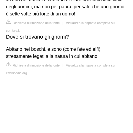
degli uomini, ma non per paura: pensate che uno gnomo
è sette volte più forte di un uomo!
Richiesta di rimozione della fonte
|
Visualizza la risposta completa su
corriere.it
Dove si trovano gli gnomi?
Abitano nei boschi, e sono (come fate ed elfi)
strettamente legati alla natura in cui abitano.
Richiesta di rimozione della fonte
|
Visualizza la risposta completa su
it.wikipedia.org