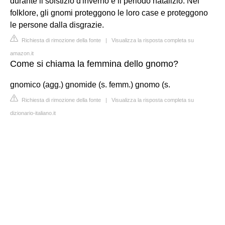
durante il solstizio d'inverno e il periodo natalizio. Nel
folklore, gli gnomi proteggono le loro case e proteggono
le persone dalla disgrazie.
Richiesta di rimozione della fonte
|
Visualizza la risposta completa su
amazon.it
Come si chiama la femmina dello gnomo?
gnomico (agg.) gnomide (s. femm.) gnomo (s.
Richiesta di rimozione della fonte
|
Visualizza la risposta completa su
dizionario-italiano.it