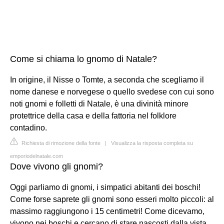
Come si chiama lo gnomo di Natale?
In origine, il Nisse o Tomte, a seconda che scegliamo il
nome danese e norvegese o quello svedese con cui sono
noti gnomi e folletti di Natale, è una divinità minore
protettrice della casa e della fattoria nel folklore
contadino.
Richiesta di rimozione della fonte
|
Visualizza la risposta completa su
emporiodelnatale.com
Dove vivono gli gnomi?
Oggi parliamo di gnomi, i simpatici abitanti dei boschi!
Come forse saprete gli gnomi sono esseri molto piccoli: al
massimo raggiungono i 15 centimetri! Come dicevamo,
vivono nei boschi e cercano di stare nascosti dalla vista