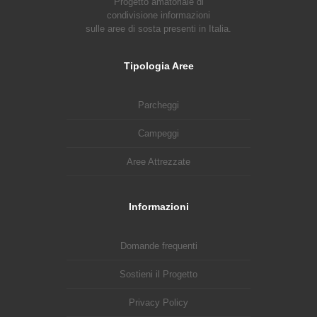
Progetto amatoriale di
condivisione informazioni
sulle aree di sosta presenti in Italia.
Tipologia Aree
Parcheggi
Campeggi
Aree Attrezzate
Informazioni
Domande frequenti
Sostieni il Progetto
Privacy Policy