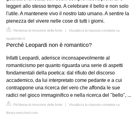
leggeri allo stesso tempo. A celebrare il bello e non solo
l'utile. A mantenere vivo il nostro lato umano. A sentire la
pienezza del vivere nelle cose di tutti i giorni.
Richiesta di rimozione della fonte
|
Visualizza la risposta completa su
iquattordici.it
Perché Leopardi non è romantico?
Infatti Leopardi, aderisce inconsapevolmente al
romanticismo per quanto riguarda una serie di aspetti
fondamentali della poetica: dal rifiuto del discorso
accademico, da lui interpretato come pedante e a cui
contrappone una ricerca del vero che affonda le sue
radici nel gioco immaginifico e nella ricerca del "bello", ...
Richiesta di rimozione della fonte
|
Visualizza la risposta completa su
library.weschool.com