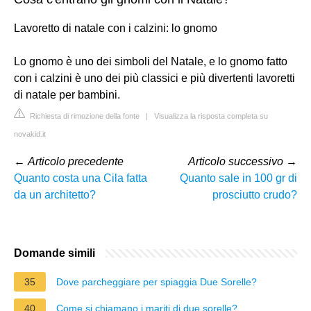
Lavoretto di natale con i calzini: lo gnomo
Lo gnomo è uno dei simboli del Natale, e lo gnomo fatto
con i calzini è uno dei più classici e più divertenti lavoretti
di natale per bambini.
Richiesta di rimozione della fonte
|
Visualizza la risposta completa su
novakid.it
←
Articolo precedente
Articolo successivo
→
Quanto costa una Cila fatta
Quanto sale in 100 gr di
da un architetto?
prosciutto crudo?
Domande simili
35
Dove parcheggiare per spiaggia Due Sorelle?
40
Come si chiamano i mariti di due sorelle?