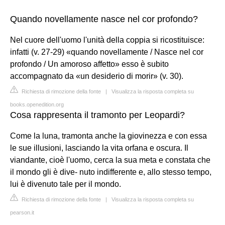
Quando novellamente nasce nel cor profondo?
Nel cuore dell'uomo l'unità della coppia si ricostituisce:
infatti (v. 27-29) «quando novellamente / Nasce nel cor
profondo / Un amoroso affetto» esso è subito
accompagnato da «un desiderio di morir» (v. 30).
Richiesta di rimozione della fonte
|
Visualizza la risposta completa su
books.openedition.org
Cosa rappresenta il tramonto per Leopardi?
Come la luna, tramonta anche la giovinezza e con essa
le sue illusioni, lasciando la vita orfana e oscura. Il
viandante, cioè l'uomo, cerca la sua meta e constata che
il mondo gli è dive- nuto indifferente e, allo stesso tempo,
lui è divenuto tale per il mondo.
Richiesta di rimozione della fonte
|
Visualizza la risposta completa su
pearson.it