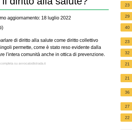
l diritto alla salute?
23
29
imo aggiornamento: 18 luglio 2022
i
)
40
lare di diritto alla salute come diritto collettivo
23
singoli permette, come è stato reso evidente dalla
32
re l'intera comunità anche in ottica di prevenzione.
a completa su avvocatodistrada.it
21
21
36
27
22