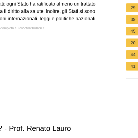
Stati: ogni Stato ha ratificato almeno un trattato
29
l diritto alla salute. Inoltre, gli Stati si sono
ni internazionali, leggi e politiche nazionali.
39
 completa su aliceforchildren.it
45
20
44
41
te? - Prof. Renato Lauro