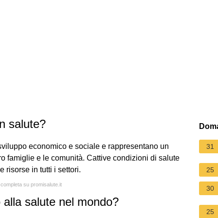
n salute?
Doma
 sviluppo economico e sociale e rappresentano un
31
oro famiglie e le comunità. Cattive condizioni di salute
isorse in tutti i settori.
25
 completa su promisalute.it
30
o alla salute nel mondo?
25