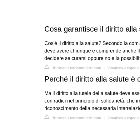
Cosa garantisce il diritto alla
Cos'è il diritto alla salute? Secondo la comu
deve avere chiunque e comprende anche il di
decidere se curarsi oppure no e la possibili
Richiesta di rimozione della fonte
|
Visualizza la rispost
Perché il diritto alla salute è
Ma il diritto alla tutela della salute deve es
con radici nel principio di solidarietà, che im
riconoscimento della necessaria interrelazione
Richiesta di rimozione della fonte
|
Visualizza la risposta 