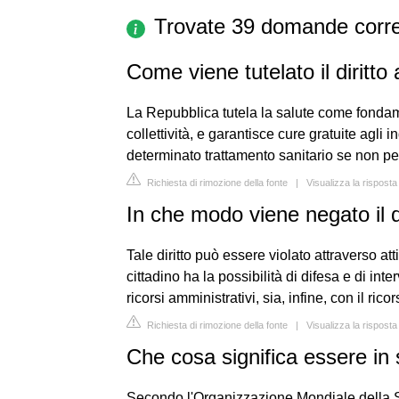
Trovate 39 domande corre
Come viene tutelato il diritto 
La Repubblica tutela la salute come fondamen
collettività, e garantisce cure gratuite agl
determinato trattamento sanitario se non pe
Richiesta di rimozione della fonte
|
Visualizza la risposta
In che modo viene negato il di
Tale diritto può essere violato attraverso at
cittadino ha la possibilità di difesa e di inter
ricorsi amministrativi, sia, infine, con il rico
Richiesta di rimozione della fonte
|
Visualizza la rispost
Che cosa significa essere in 
Secondo l'Organizzazione Mondiale della Sa