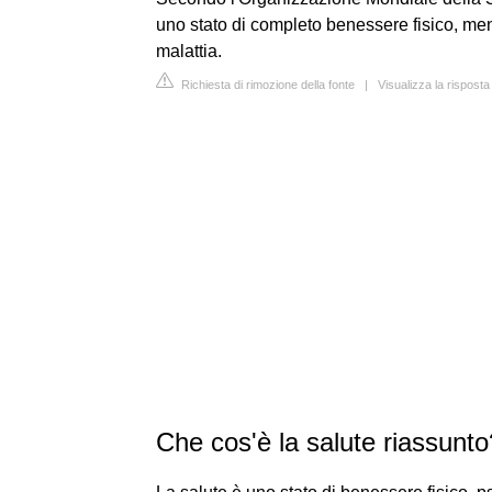
uno stato di completo benessere fisico, me
malattia.
Richiesta di rimozione della fonte
|
Visualizza la rispost
Che cos'è la salute riassunto