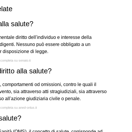
late
alla salute?
tale diritto dell'individuo e interesse della
i indigenti. Nessuno può essere obbligato a un
r disposizione di legge.
 completa su senato.it
ritto alla salute?
ti, comportamenti od omissioni, contro le quali il
vento, sia attraverso atti stragiudiziali, sia attraverso
rso all'azione giudiziaria civile o penale.
a completa su aned-onlus.it
salute?
nità (OMS), il concetto di salute, corrisponde ad