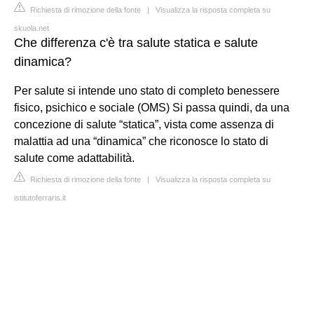
Richiesta di rimozione della fonte
|
Visualizza la risposta completa su
skuola.net
Che differenza c'è tra salute statica e salute
dinamica?
Per salute si intende uno stato di completo benessere
fisico, psichico e sociale (OMS) Si passa quindi, da una
concezione di salute “statica”, vista come assenza di
malattia ad una “dinamica” che riconosce lo stato di
salute come adattabilità.
Richiesta di rimozione della fonte
|
Visualizza la risposta completa su
istitutoferraris.it