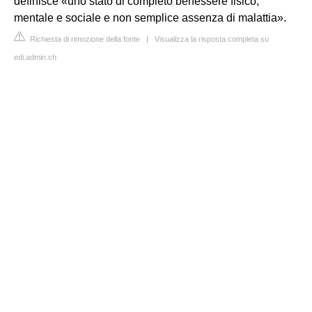
definisce «uno stato di completo benessere fisico,
mentale e sociale e non semplice assenza di malattia».
Richiesta di rimozione della fonte
|
Visualizza la risposta completa su
edi.admin.ch