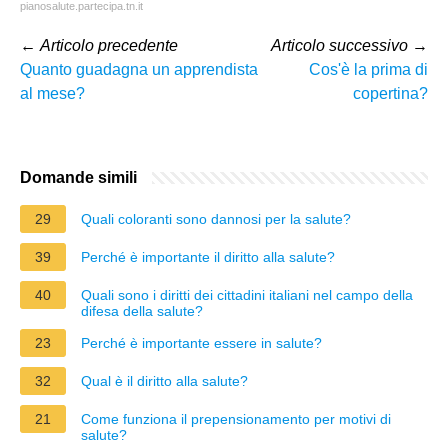
pianosalute.partecipa.tn.it
←
Articolo precedente
Articolo successivo
→
Quanto guadagna un apprendista
Cos'è la prima di
al mese?
copertina?
Domande simili
29
Quali coloranti sono dannosi per la salute?
39
Perché è importante il diritto alla salute?
40
Quali sono i diritti dei cittadini italiani nel campo della
difesa della salute?
23
Perché è importante essere in salute?
32
Qual è il diritto alla salute?
21
Come funziona il prepensionamento per motivi di
salute?