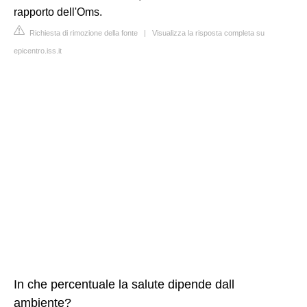
rapporto dell'Oms.
Richiesta di rimozione della fonte
|
Visualizza la risposta completa su
epicentro.iss.it
In che percentuale la salute dipende dall
ambiente?