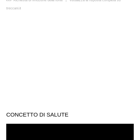
Richiesta di rimozione della fonte
|
Visualizza la risposta completa su
treccani.it
CONCETTO DI SALUTE