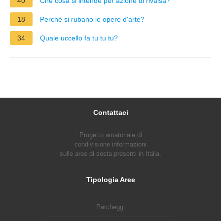
40
Che cosa si intende per azione di rivalsa?
18
Perché si rubano le opere d'arte?
34
Quale uccello fa tu tu tu?
Contattaci
Progetto amatoriale di
condivisione informazioni
sulle aree di sosta presenti in Italia.
Tipologia Aree
Parcheggi