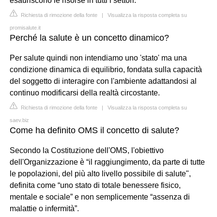
esauriscono le risorse in tutti i settori.
Richiesta di rimozione della fonte
|
Visualizza la risposta completa su
promisalute.it
Perché la salute è un concetto dinamico?
Per salute quindi non intendiamo uno 'stato' ma una
condizione dinamica di equilibrio, fondata sulla capacità
del soggetto di interagire con l'ambiente adattandosi al
continuo modificarsi della realtà circostante.
Richiesta di rimozione della fonte
|
Visualizza la risposta completa su
saev.biz
Come ha definito OMS il concetto di salute?
Secondo la Costituzione dell'OMS, l'obiettivo
dell'Organizzazione è “il raggiungimento, da parte di tutte
le popolazioni, del più alto livello possibile di salute",
definita come “uno stato di totale benessere fisico,
mentale e sociale” e non semplicemente “assenza di
malattie o infermità”.