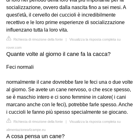
socializzazione, ovvero dalla nascita fino a sei mesi. A
quest'età, il cervello dei cuccioli è incredibilmente
recettivo e le loro prime esperienze di socializzazione
influenzano tutta la loro vita.
Richiesta di rimozione della fonte
|
Visualizza la risposta completa su
rover.com
Quante volte al giorno il cane fa la cacca?
Feci normali
normalmente il cane dovrebbe fare le feci una o due volte
al giorno. Se avete un cane nervoso, o che esce spesso,
se è maschio intero e ci sono femmine in calore( i cani
marcano anche con le feci), potrebbe farle spesso. Anche
i cuccioli le fanno più spesso specialmente se giocano.
Richiesta di rimozione della fonte
|
Visualizza la risposta completa su
alimentazionea4zampe.eu
A cosa pensa un cane?