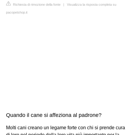
Richiesta di rimozione della fonte
|
Visualizza la risposta completa su
pacopetshop.it
Quando il cane si affeziona al padrone?
Molti cani creano un legame forte con chi si prende cura
di loro nel periodo della loro vita più importante per la