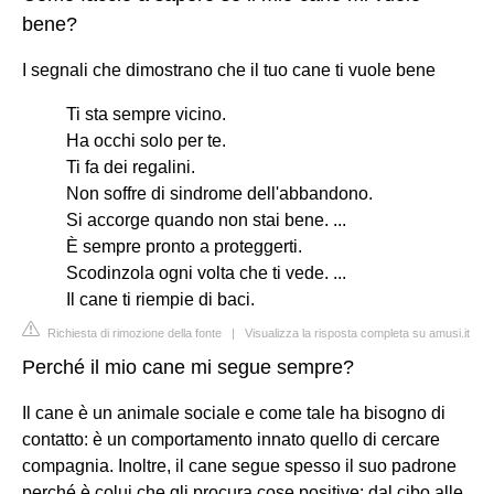
bene?
I segnali che dimostrano che il tuo cane ti vuole bene
Ti sta sempre vicino.
Ha occhi solo per te.
Ti fa dei regalini.
Non soffre di sindrome dell'abbandono.
Si accorge quando non stai bene. ...
È sempre pronto a proteggerti.
Scodinzola ogni volta che ti vede. ...
Il cane ti riempie di baci.
Richiesta di rimozione della fonte
|
Visualizza la risposta completa su amusi.it
Perché il mio cane mi segue sempre?
Il cane è un animale sociale e come tale ha bisogno di
contatto: è un comportamento innato quello di cercare
compagnia. Inoltre, il cane segue spesso il suo padrone
perché è colui che gli procura cose positive: dal cibo alle