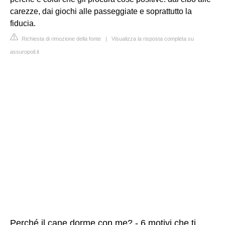
carezze, dai giochi alle passeggiate e soprattutto la
fiducia.
Richiesta di rimozione della fonte
|
Visualizza la risposta completa su
assuropoil.it
Perché il cane dorme con me? - 6 motivi che ti