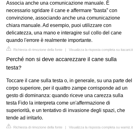
Associa anche una comunicazione manuale. È
necessario sgridare il cane e affermare “basta” con
convinzione, associando anche una comunicazione
chiara manuale. Ad esempio, puoi utilizzare con
delicatezza, una mano e interagire sul collo del cane
quando l'errore è realmente importante.
Richiesta di rimozione della fonte
|
Visualizza la risposta completa su itacani.it
Perché non si deve accarezzare il cane sulla
testa?
Toccare il cane sulla testa o, in generale, su una parte del
corpo superiore, per il quattro zampe corrisponde ad un
gesto di dominanza: quando riceve una carezza sulla
testa Fido la interpreta come un'affermazione di
superiorità, e un tentativo di invasione degli spazi, che
tende ad irritarlo.
Richiesta di rimozione della fonte
|
Visualizza la risposta completa su wamiz.it