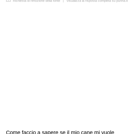
Richiesta di rimozione della fonte
|
Visualizza la risposta completa su purina.it
Come faccio a sapere se il mio cane mi vuole