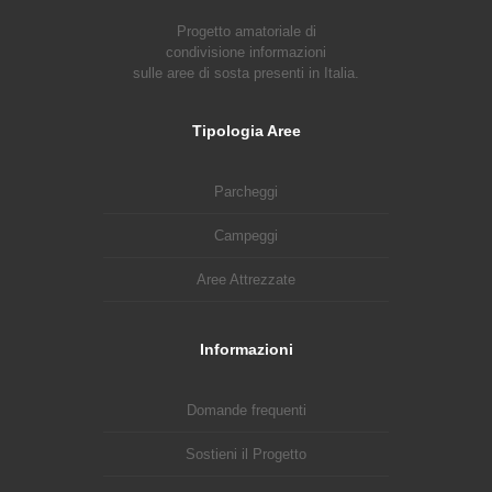
Progetto amatoriale di
condivisione informazioni
sulle aree di sosta presenti in Italia.
Tipologia Aree
Parcheggi
Campeggi
Aree Attrezzate
Informazioni
Domande frequenti
Sostieni il Progetto