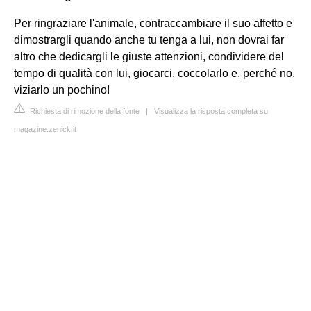
Per ringraziare l'animale, contraccambiare il suo affetto e
dimostrargli quando anche tu tenga a lui, non dovrai far
altro che dedicargli le giuste attenzioni, condividere del
tempo di qualità con lui, giocarci, coccolarlo e, perché no,
viziarlo un pochino!
Richiesta di rimozione della fonte
|
Visualizza la risposta completa su
magazine.zenick.it