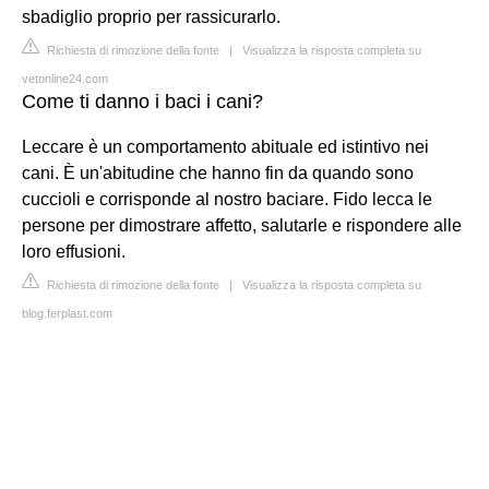
sbadiglio proprio per rassicurarlo.
Richiesta di rimozione della fonte
|
Visualizza la risposta completa su
vetonline24.com
Come ti danno i baci i cani?
Leccare è un comportamento abituale ed istintivo nei
cani. È un'abitudine che hanno fin da quando sono
cuccioli e corrisponde al nostro baciare. Fido lecca le
persone per dimostrare affetto, salutarle e rispondere alle
loro effusioni.
Richiesta di rimozione della fonte
|
Visualizza la risposta completa su
blog.ferplast.com