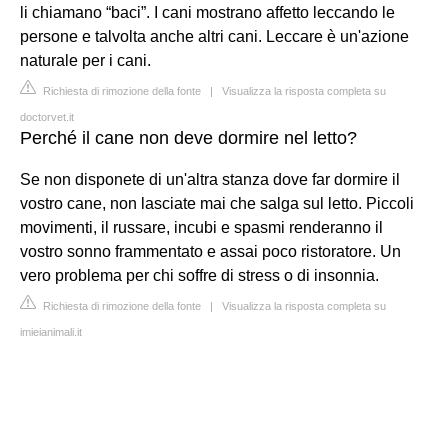
li chiamano “baci”. I cani mostrano affetto leccando le
persone e talvolta anche altri cani. Leccare è un'azione
naturale per i cani.
Richiesta di rimozione della fonte
|
Visualizza la risposta completa su
doctorvet.it
Perché il cane non deve dormire nel letto?
Se non disponete di un'altra stanza dove far dormire il
vostro cane, non lasciate mai che salga sul letto. Piccoli
movimenti, il russare, incubi e spasmi renderanno il
vostro sonno frammentato e assai poco ristoratore. Un
vero problema per chi soffre di stress o di insonnia.
Richiesta di rimozione della fonte
|
Visualizza la risposta completa su
imieianimali.it