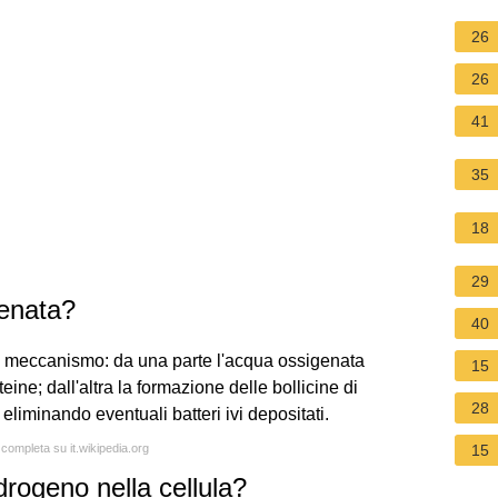
26
26
41
35
18
29
enata?
40
ce meccanismo: da una parte l'acqua ossigenata
15
ne; dall'altra la formazione delle bollicine di
28
liminando eventuali batteri ivi depositati.
 completa su it.wikipedia.org
15
drogeno nella cellula?