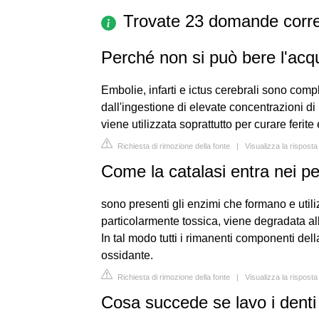
Trovate 23 domande corre
Perché non si può bere l'ac
Embolie, infarti e ictus cerebrali sono co
dall'ingestione di elevate concentrazioni d
viene utilizzata soprattutto per curare ferite 
Richiesta di rimozione della fonte
|
Visualizza la risposta
Come la catalasi entra nei p
sono presenti gli enzimi che formano e util
particolarmente tossica, viene degradata all
In tal modo tutti i rimanenti componenti dell
ossidante.
Richiesta di rimozione della fonte
|
Visualizza la risposta
Cosa succede se lavo i denti