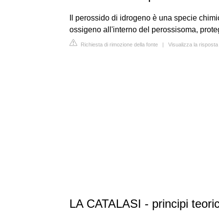
Il perossido di idrogeno è una specie chimic
ossigeno all'interno del perossisoma, prote
Richiesta di rimozione della fonte
|
Visualizza la risposta
LA CATALASI - principi teoric