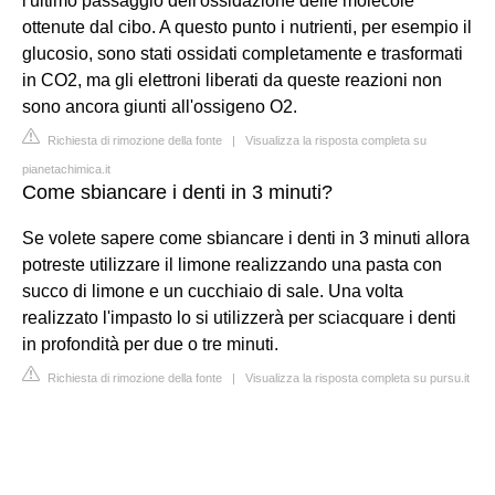
l'ultimo passaggio dell'ossidazione delle molecole
ottenute dal cibo. A questo punto i nutrienti, per esempio il
glucosio, sono stati ossidati completamente e trasformati
in CO2, ma gli elettroni liberati da queste reazioni non
sono ancora giunti all'ossigeno O2.
Richiesta di rimozione della fonte
|
Visualizza la risposta completa su
pianetachimica.it
Come sbiancare i denti in 3 minuti?
Se volete sapere come sbiancare i denti in 3 minuti allora
potreste utilizzare il limone realizzando una pasta con
succo di limone e un cucchiaio di sale. Una volta
realizzato l'impasto lo si utilizzerà per sciacquare i denti
in profondità per due o tre minuti.
Richiesta di rimozione della fonte
|
Visualizza la risposta completa su pursu.it