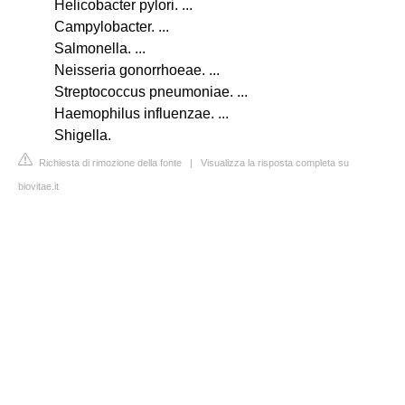
Helicobacter pylori. ...
Campylobacter. ...
Salmonella. ...
Neisseria gonorrhoeae. ...
Streptococcus pneumoniae. ...
Haemophilus influenzae. ...
Shigella.
Richiesta di rimozione della fonte
|
Visualizza la risposta completa su
biovitae.it