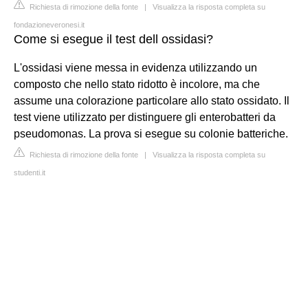
Richiesta di rimozione della fonte
|
Visualizza la risposta completa su
fondazioneveronesi.it
Come si esegue il test dell ossidasi?
L'ossidasi viene messa in evidenza utilizzando un
composto che nello stato ridotto è incolore, ma che
assume una colorazione particolare allo stato ossidato. Il
test viene utilizzato per distinguere gli enterobatteri da
pseudomonas. La prova si esegue su colonie batteriche.
Richiesta di rimozione della fonte
|
Visualizza la risposta completa su
studenti.it