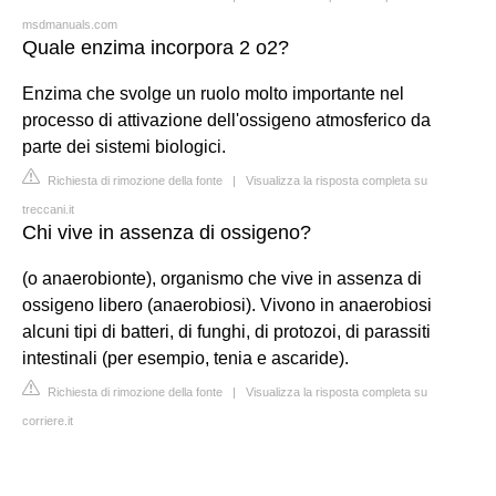
msdmanuals.com
Quale enzima incorpora 2 o2?
Enzima che svolge un ruolo molto importante nel
processo di attivazione dell'ossigeno atmosferico da
parte dei sistemi biologici.
Richiesta di rimozione della fonte
|
Visualizza la risposta completa su
treccani.it
Chi vive in assenza di ossigeno?
(o anaerobionte), organismo che vive in assenza di
ossigeno libero (anaerobiosi). Vivono in anaerobiosi
alcuni tipi di batteri, di funghi, di protozoi, di parassiti
intestinali (per esempio, tenia e ascaride).
Richiesta di rimozione della fonte
|
Visualizza la risposta completa su
corriere.it