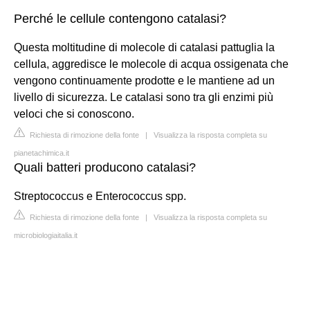
Perché le cellule contengono catalasi?
Questa moltitudine di molecole di catalasi pattuglia la
cellula, aggredisce le molecole di acqua ossigenata che
vengono continuamente prodotte e le mantiene ad un
livello di sicurezza. Le catalasi sono tra gli enzimi più
veloci che si conoscono.
Richiesta di rimozione della fonte
|
Visualizza la risposta completa su
pianetachimica.it
Quali batteri producono catalasi?
Streptococcus e Enterococcus spp.
Richiesta di rimozione della fonte
|
Visualizza la risposta completa su
microbiologiaitalia.it