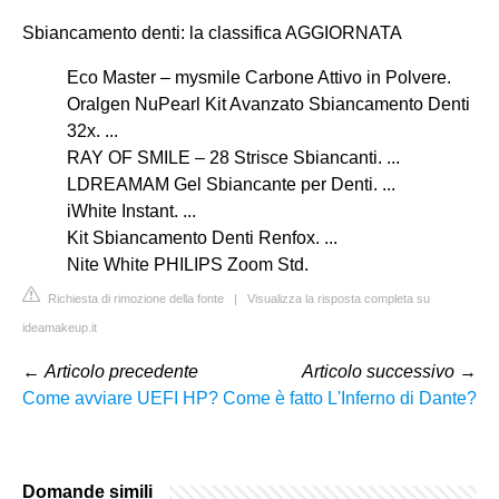
Sbiancamento denti: la classifica AGGIORNATA
Eco Master – mysmile Carbone Attivo in Polvere.
Oralgen NuPearl Kit Avanzato Sbiancamento Denti
32x. ...
RAY OF SMILE – 28 Strisce Sbiancanti. ...
LDREAMAM Gel Sbiancante per Denti. ...
iWhite Instant. ...
Kit Sbiancamento Denti Renfox. ...
Nite White PHILIPS Zoom Std.
Richiesta di rimozione della fonte
|
Visualizza la risposta completa su
ideamakeup.it
←
Articolo precedente
Articolo successivo
→
Come avviare UEFI HP?
Come è fatto L'Inferno di Dante?
Domande simili