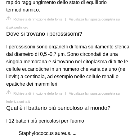
rapido raggiungimento dello stato di equilibrio
termodinamico.
Richiesta di rimozione della fonte
|
Visualizza la risposta completa su
it.wikipedia.org
Dove si trovano i perossisomi?
I perossisomi sono organelli di forma solitamente sferica
dal diametro di 0,5 -0,7 μm. Sono circondati da una
singola membrana e si trovano nel citoplasma di tutte le
cellule eucariotiche in un numero che varia da uno (nei
lieviti) a centinaia, ad esempio nelle cellule renali o
epatiche dei mammiferi.
Richiesta di rimozione della fonte
|
Visualizza la risposta completa su
federica.unina.it
Qual è il batterio più pericoloso al mondo?
I 12 batteri più pericolosi per l'uomo
Staphylococcus aureus. ...