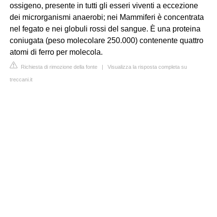
ossigeno, presente in tutti gli esseri viventi a eccezione
dei microrganismi anaerobi; nei Mammiferi è concentrata
nel fegato e nei globuli rossi del sangue. È una proteina
coniugata (peso molecolare 250.000) contenente quattro
atomi di ferro per molecola.
Richiesta di rimozione della fonte
|
Visualizza la risposta completa su
treccani.it