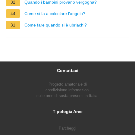
32
Quando i bambini provano vergogna?
44
Come si fa a calcolare l'angolo?
31
Come fare quando si è ubriachi?
Contattaci
Progetto amatoriale di
condivisione informazioni
sulle aree di sosta presenti in Italia.
Tipologia Aree
Parcheggi