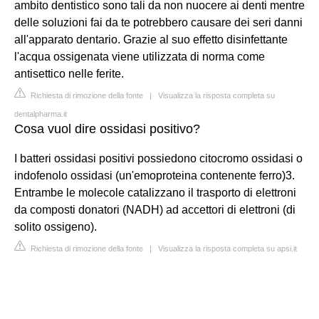
ambito dentistico sono tali da non nuocere ai denti mentre
delle soluzioni fai da te potrebbero causare dei seri danni
all'apparato dentario. Grazie al suo effetto disinfettante
l'acqua ossigenata viene utilizzata di norma come
antisettico nelle ferite.
Richiesta di rimozione della fonte
|
Visualizza la risposta completa su
dentalpharma.it
Cosa vuol dire ossidasi positivo?
I batteri ossidasi positivi possiedono citocromo ossidasi o
indofenolo ossidasi (un'emoproteina contenente ferro)3.
Entrambe le molecole catalizzano il trasporto di elettroni
da composti donatori (NADH) ad accettori di elettroni (di
solito ossigeno).
Richiesta di rimozione della fonte
|
Visualizza la risposta completa su apsi.it