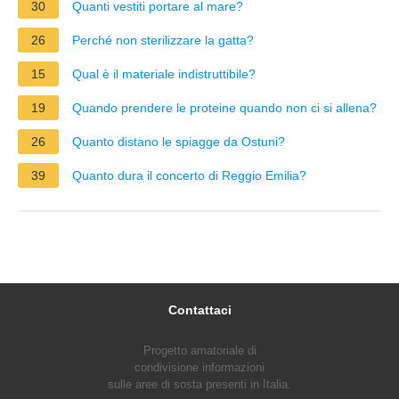
30
Quanti vestiti portare al mare?
26
Perché non sterilizzare la gatta?
15
Qual è il materiale indistruttibile?
19
Quando prendere le proteine quando non ci si allena?
26
Quanto distano le spiagge da Ostuni?
39
Quanto dura il concerto di Reggio Emilia?
Contattaci
Progetto amatoriale di
condivisione informazioni
sulle aree di sosta presenti in Italia.