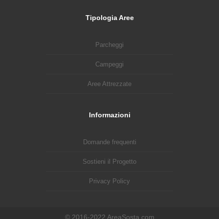
Tipologia Aree
Parcheggi
Campeggi
Aree Attrezzate
Informazioni
Domande frequenti
Sostieni il Progetto
Privacy Policy
© 2016-2022 AreaSosta.com