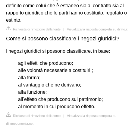
definito come colui che è estraneo sia al contratto sia al
rapporto giuridico che le parti hanno costituito, regolato o
estinto.
Richiesta di rimozione della fonte
|
Visualizza la risposta completa su diritto.it
Come si possono classificare i negozi giuridici?
I negozi giuridici si possono classificare, in base:
agli effetti che producono;
alle volontà necessarie a costituirli;
alla forma;
al vantaggio che ne derivano;
alla funzione;
all'effetto che producono sul patrimonio;
al momento in cui producono effetto.
Richiesta di rimozione della fonte
|
Visualizza la risposta completa su
dirittoeconomia.net