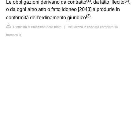
(
1
)
(
2
)
Le obbligazioni derivano da contratto
, da fatto illecito
,
o da ogni altro atto o fatto idoneo [2043] a produrle in
(
3
)
conformità dell'ordinamento giuridico
.
Richiesta di rimozione della fonte
|
Visualizza la risposta completa su
brocardi.it