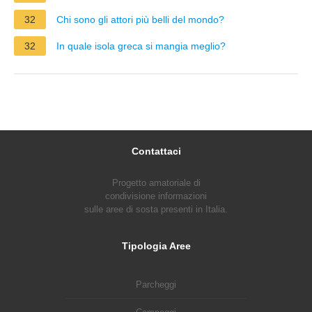
32
Chi sono gli attori più belli del mondo?
32
In quale isola greca si mangia meglio?
Contattaci
Progetto amatoriale di
condivisione informazioni
sulle aree di sosta presenti in Italia.
Tipologia Aree
Parcheggi