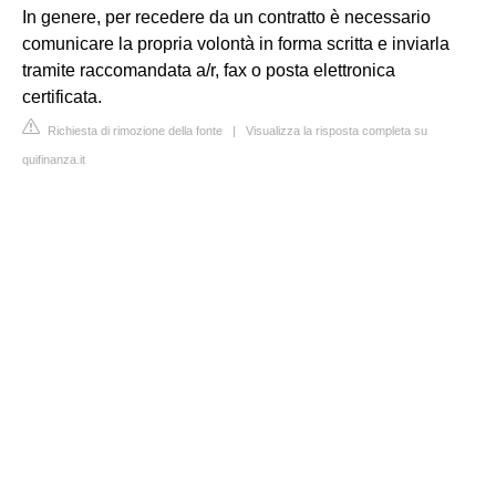
In genere, per recedere da un contratto è necessario
comunicare la propria volontà in forma scritta e inviarla
tramite raccomandata a/r, fax o posta elettronica
certificata.
Richiesta di rimozione della fonte
|
Visualizza la risposta completa su
quifinanza.it