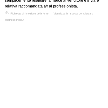
semplicemente restituire la merce al venditore e inviare
relativa raccomandata a/r al professionista.
Richiesta di rimozione della fonte
|
Visualizza la risposta completa su
businessonline.it