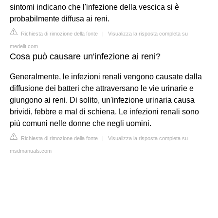
sintomi indicano che l'infezione della vescica si è
probabilmente diffusa ai reni.
Richiesta di rimozione della fonte
|
Visualizza la risposta completa su
medelit.com
Cosa può causare un'infezione ai reni?
Generalmente, le infezioni renali vengono causate dalla
diffusione dei batteri che attraversano le vie urinarie e
giungono ai reni. Di solito, un'infezione urinaria causa
brividi, febbre e mal di schiena. Le infezioni renali sono
più comuni nelle donne che negli uomini.
Richiesta di rimozione della fonte
|
Visualizza la risposta completa su
msdmanuals.com