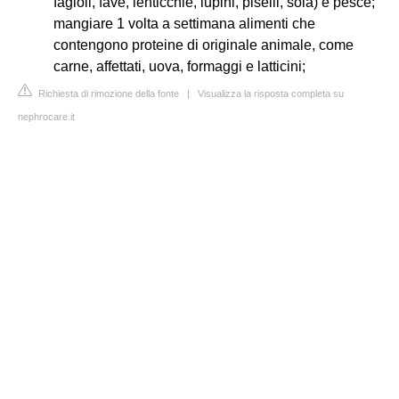
fagioli, fave, lenticchie, lupini, piselli, soia) e pesce;
mangiare 1 volta a settimana alimenti che
contengono proteine di originale animale, come
carne, affettati, uova, formaggi e latticini;
Richiesta di rimozione della fonte
|
Visualizza la risposta completa su
nephrocare.it