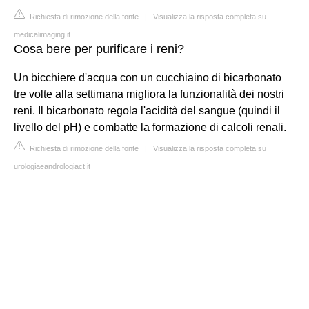
Richiesta di rimozione della fonte
|
Visualizza la risposta completa su
medicalimaging.it
Cosa bere per purificare i reni?
Un bicchiere d'acqua con un cucchiaino di bicarbonato
tre volte alla settimana migliora la funzionalità dei nostri
reni. Il bicarbonato regola l'acidità del sangue (quindi il
livello del pH) e combatte la formazione di calcoli renali.
Richiesta di rimozione della fonte
|
Visualizza la risposta completa su
urologiaeandrologiact.it