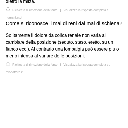
dietro la milza.
Richiesta di rimozione della fonte
|
Visualizza la risposta completa su
humanitas.it
Come si riconosce il mal di reni dal mal di schiena?
Solitamente il dolore da colica renale non varia al
cambiare della posizione (seduto, steso, eretto, su un
fianco ecc.). Al contrario una lombalgia può essere più o
meno intensa al variare delle posizioni.
Richiesta di rimozione della fonte
|
Visualizza la risposta completa su
miodottore.it