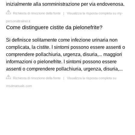
inizialmente alla somministrazione per via endovenosa.
Richiesta di rimozione della fonte
|
Visualizza la risposta completa su my-
personaltrainer.it
Come distinguere cistite da pielonefrite?
Si definisce solitamente come infezione urinaria non
complicata, la cistite. I sintomi possono essere assenti o
comprendere pollachiuria, urgenza, disuria,... maggiori
informazioni o pielonefrite. I sintomi possono essere
assenti o comprendere pollachiuria, urgenza, disuria,...
Richiesta di rimozione della fonte
|
Visualizza la risposta completa su
msdmanuals.com