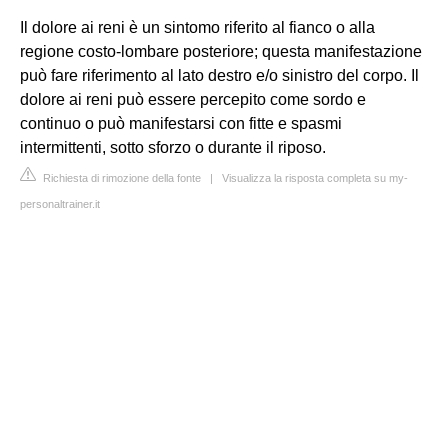
Il dolore ai reni è un sintomo riferito al fianco o alla
regione costo-lombare posteriore; questa manifestazione
può fare riferimento al lato destro e/o sinistro del corpo. Il
dolore ai reni può essere percepito come sordo e
continuo o può manifestarsi con fitte e spasmi
intermittenti, sotto sforzo o durante il riposo.
Richiesta di rimozione della fonte
|
Visualizza la risposta completa su my-
personaltrainer.it