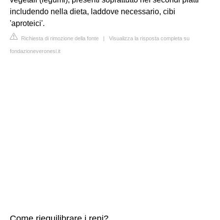
includendo nella dieta, laddove necessario, cibi
'aproteici'.
Richiesta di rimozione della fonte
|
Visualizza la risposta completa su
fondazioneveronesi.it
Come riequilibrare i reni?