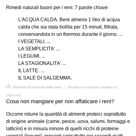
Rimedi naturali buoni per i reni: 7 parole chiave
L'ACQUA CALDA. Bere almeno 1 litro di acqua
calda che sia stata bollita per 15 minuti, filtrata,
conservandola in un thermos durante il giorno. ...
I VEGETALI. ...
LA SEMPLICITA' ...
I LEGUMI. ...
LA STAGIONALITA' ...
IL LATTE. ...
IL SALE DI SALGEMMA.
Richiesta di rimozione della fonte
|
Visualizza la risposta completa su
virya.com
Cosa non mangiare per non affaticare i reni?
Occorre ridurre la quantità di alimenti proteici soprattutto
di origine animale (carne, pesce, uova, salumi, formaggi e
latticini) e in misura minore di quelli ricchi di proteine
vegetali (legumi), presenti soprattutto nei secondi piatti