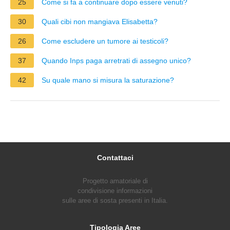
25
Come si fa a continuare dopo essere venuti?
30
Quali cibi non mangiava Elisabetta?
26
Come escludere un tumore ai testicoli?
37
Quando Inps paga arretrati di assegno unico?
42
Su quale mano si misura la saturazione?
Contattaci
Progetto amatoriale di
condivisione informazioni
sulle aree di sosta presenti in Italia.
Tipologia Aree