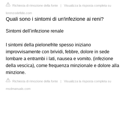
Richiesta di rimozione della fonte
|
Visualizza la risposta completa su
lorenzodefidio.com
Quali sono i sintomi di un'infezione ai reni?
Sintomi dell'infezione renale
I sintomi della pielonefrite spesso iniziano
improvvisamente con brividi, febbre, dolore in sede
lombare a entrambi i lati, nausea e vomito. (infezione
della vescica), come frequenza minzionale e dolore alla
minzione.
Richiesta di rimozione della fonte
|
Visualizza la risposta completa su
msdmanuals.com