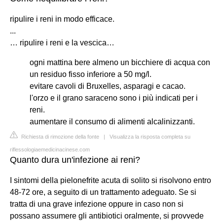
ripulire i reni in modo efficace.
...
… ripulire i reni e la vescica…
ogni mattina bere almeno un bicchiere di acqua con
un residuo fisso inferiore a 50 mg/l.
evitare cavoli di Bruxelles, asparagi e cacao.
l'orzo e il grano saraceno sono i più indicati per i
reni.
aumentare il consumo di alimenti alcalinizzanti.
Richiesta di rimozione della fonte
|
Visualizza la risposta completa su
riflessologiaemedicinacinese.com
Quanto dura un'infezione ai reni?
I sintomi della pielonefrite acuta di solito si risolvono entro
48-72 ore, a seguito di un trattamento adeguato. Se si
tratta di una grave infezione oppure in caso non si
possano assumere gli antibiotici oralmente, si provvede