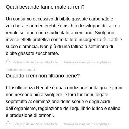
Quali bevande fanno male ai reni?
Un consumo eccessivo di bibite gassate carbonate e
zuccherate aumenterebbe il rischio di sviluppo di calcoli
renali, secondo uno studio italo-americano. Svolgono
invece effetti protettivi contro la loro insorgenza tè, caffè e
succo d'arancia. Non più di una lattina a settimana di
bibite gassate zuccherate.
Richiesta di rimozione della fonte
|
Visualizza la risposta completa su
fondazioneveronesi.it
Quando i reni non filtrano bene?
L'Insufficienza Renale è una condizione nella quale i reni
non riescono più a svolgere le loro funzioni, legate
soprattutto a: eliminazione delle scorie e degli acidi
dall'organismo, regolazione dell'equilibrio idrico e salino,
e produzione di ormoni.
Richiesta di rimozione della fonte
|
Visualizza la risposta completa su