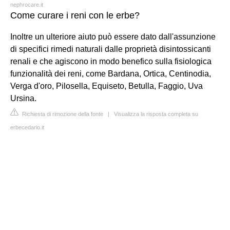
nephrocare.it
Come curare i reni con le erbe?
Inoltre un ulteriore aiuto può essere dato dall'assunzione
di specifici rimedi naturali dalle proprietà disintossicanti
renali e che agiscono in modo benefico sulla fisiologica
funzionalità dei reni, come Bardana, Ortica, Centinodia,
Verga d'oro, Pilosella, Equiseto, Betulla, Faggio, Uva
Ursina.
Richiesta di rimozione della fonte
|
Visualizza la risposta completa su
erbecedario.it