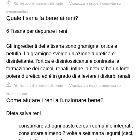
Richiesta di rimozione della fonte
|
Visualizza la risposta completa su
evergreenlife.it
Quale tisana fa bene ai reni?
6 Tisana per depurare i reni
Gli ingredienti della tisana sono gramigna, ortica e
betulla. La gramigna svolge un'azione diuretica e
disinfettante, l'ortica è disintossicante e contrasta la
formazione dei calcoli renali, infine la betulla ha un forte
potere diuretico ed è in grado di alleviare i disturbi renali.
Richiesta di rimozione della fonte
|
Visualizza la risposta completa su
viversano.net
Come aiutare i reni a funzionare bene?
Dieta salva reni
consumare ad ogni pasto cereali comuni e integrali;
consumare almeno 2 volte a settimana legumi (ceci,