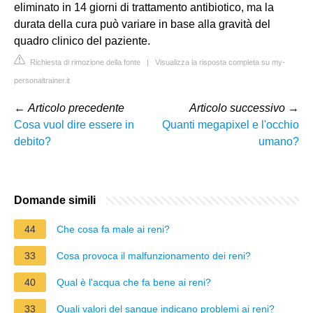
eliminato in 14 giorni di trattamento antibiotico, ma la
durata della cura può variare in base alla gravità del
quadro clinico del paziente.
Richiesta di rimozione della fonte
|
Visualizza la risposta completa su my-
personaltrainer.it
←
Articolo precedente
Articolo successivo
→
Cosa vuol dire essere in
Quanti megapixel e l'occhio
debito?
umano?
Domande simili
44
Che cosa fa male ai reni?
33
Cosa provoca il malfunzionamento dei reni?
40
Qual è l'acqua che fa bene ai reni?
33
Quali valori del sangue indicano problemi ai reni?