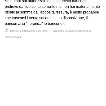
Se quindi hai autorizzato dallo sportello bancomat il
prelievo dal tuo conto corrente ma non hai materialmente
ritirato la somma dall'apposita fessura, è molto probabile
che trascorsi i trenta secondi a tua disposizione, il
bancomat si "riprenda" le banconote.
Richiesta di rimozione della fonte
|
Visualizza la risposta completa su
supermoney.it