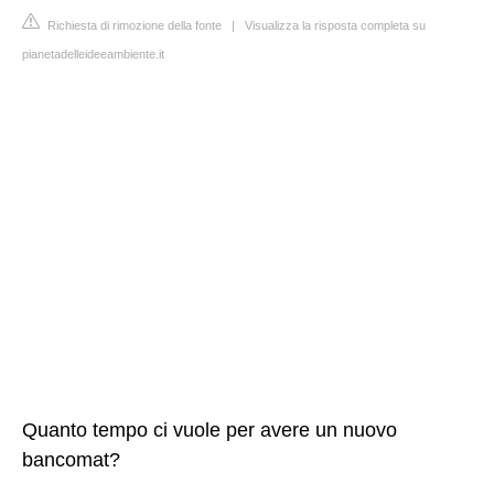
Richiesta di rimozione della fonte
|
Visualizza la risposta completa su
pianetadelleideeambiente.it
Quanto tempo ci vuole per avere un nuovo
bancomat?