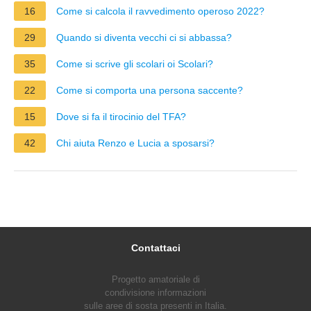
16
Come si calcola il ravvedimento operoso 2022?
29
Quando si diventa vecchi ci si abbassa?
35
Come si scrive gli scolari oi Scolari?
22
Come si comporta una persona saccente?
15
Dove si fa il tirocinio del TFA?
42
Chi aiuta Renzo e Lucia a sposarsi?
Contattaci
Progetto amatoriale di
condivisione informazioni
sulle aree di sosta presenti in Italia.