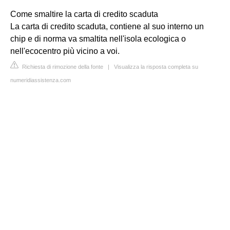
Come smaltire la carta di credito scaduta
La carta di credito scaduta, contiene al suo interno un
chip e di norma va smaltita nell'isola ecologica o
nell'ecocentro più vicino a voi.
Richiesta di rimozione della fonte
|
Visualizza la risposta completa su
numeridiassistenza.com