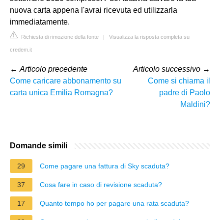
nuova carta appena l'avrai ricevuta ed utilizzarla
immediatamente.
Richiesta di rimozione della fonte
|
Visualizza la risposta completa su
credem.it
←
Articolo precedente
Articolo successivo
→
Come caricare abbonamento su
Come si chiama il
carta unica Emilia Romagna?
padre di Paolo
Maldini?
Domande simili
29
Come pagare una fattura di Sky scaduta?
37
Cosa fare in caso di revisione scaduta?
17
Quanto tempo ho per pagare una rata scaduta?