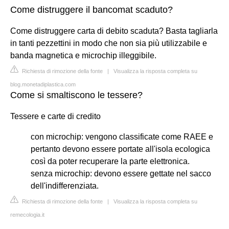
Come distruggere il bancomat scaduto?
Come distruggere carta di debito scaduta? Basta tagliarla
in tanti pezzettini in modo che non sia più utilizzabile e
banda magnetica e microchip illeggibile.
Richiesta di rimozione della fonte
|
Visualizza la risposta completa su
blog.monetadiplastica.com
Come si smaltiscono le tessere?
Tessere e carte di credito
con microchip: vengono classificate come RAEE e
pertanto devono essere portate all'isola ecologica
così da poter recuperare la parte elettronica.
senza microchip: devono essere gettate nel sacco
dell'indifferenziata.
Richiesta di rimozione della fonte
|
Visualizza la risposta completa su
remecologia.it