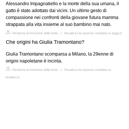
Alessandro Impagnatiello e la morte della sua umana, il
gatto è stato adottato dai vicini. Un ultimo gesto di
compassione nei confronti della giovane futura mamma
strappata alla vita insieme al suo bambino mai nato.
Richiesta di rimozione della fonte
|
Visualizza la risposta completa su leggo.it
Che origini ha Giulia Tramontano?
Giulia Tramontano scomparsa a Milano, la 29enne di
origini napoletane è incinta.
Richiesta di rimozione della fonte
|
Visualizza la risposta completa su
ilmattino.it