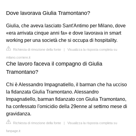
Dove lavorava Giulia Tramontano?
Giulia, che aveva lasciato Sant'Antimo per Milano, dove
«era arrivata cinque anni fa» e dove lavorava in smart
working per una società che si occupa di hospitality.
Richiesta di rimozione della fonte
|
Visualizza la risposta completa su
milano.corriere.it
Che lavoro faceva il compagno di Giulia
Tramontano?
Chi è Alessandro Impagnatiello, il barman che ha ucciso
la fidanzata Giulia Tramontano. Alessandro
Impagnatiello, barman fidanzato con Giulia Tramontano,
ha confessato l'omicidio della 29enne al settimo mese di
gravidanza.
Richiesta di rimozione della fonte
|
Visualizza la risposta completa su
fanpage.it