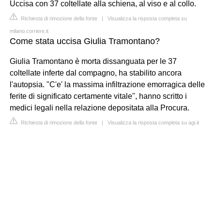
Uccisa con 37 coltellate alla schiena, al viso e al collo.
Richiesta di rimozione della fonte
|
Visualizza la risposta completa su
milano.corriere.it
Come stata uccisa Giulia Tramontano?
Giulia Tramontano è morta dissanguata per le 37
coltellate inferte dal compagno, ha stabilito ancora
l'autopsia. "C'e' la massima infiltrazione emorragica delle
ferite di significato certamente vitale", hanno scritto i
medici legali nella relazione depositata alla Procura.
Richiesta di rimozione della fonte
|
Visualizza la risposta completa su agi.it