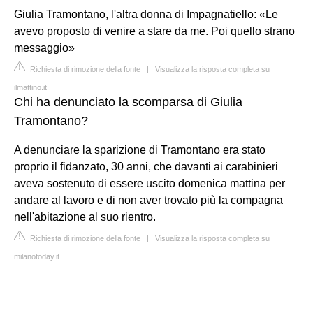
Giulia Tramontano, l'altra donna di Impagnatiello: «Le
avevo proposto di venire a stare da me. Poi quello strano
messaggio»
Richiesta di rimozione della fonte
|
Visualizza la risposta completa su
ilmattino.it
Chi ha denunciato la scomparsa di Giulia
Tramontano?
A denunciare la sparizione di Tramontano era stato
proprio il fidanzato, 30 anni, che davanti ai carabinieri
aveva sostenuto di essere uscito domenica mattina per
andare al lavoro e di non aver trovato più la compagna
nell'abitazione al suo rientro.
Richiesta di rimozione della fonte
|
Visualizza la risposta completa su
milanotoday.it